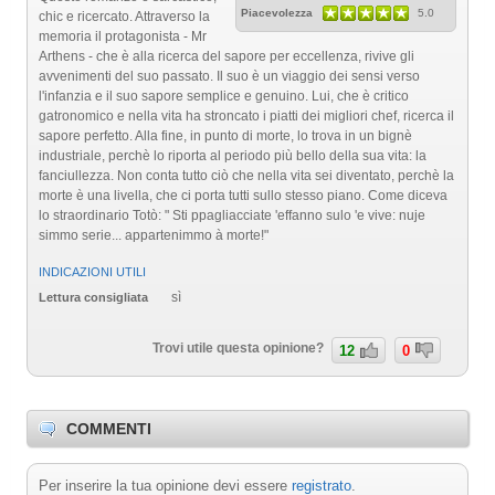
Piacevolezza
5.0
chic e ricercato. Attraverso la
memoria il protagonista - Mr
Arthens - che è alla ricerca del sapore per eccellenza, rivive gli
avvenimenti del suo passato. Il suo è un viaggio dei sensi verso
l'infanzia e il suo sapore semplice e genuino. Lui, che è critico
gatronomico e nella vita ha stroncato i piatti dei migliori chef, ricerca il
sapore perfetto. Alla fine, in punto di morte, lo trova in un bignè
industriale, perchè lo riporta al periodo più bello della sua vita: la
fanciullezza. Non conta tutto ciò che nella vita sei diventato, perchè la
morte è una livella, che ci porta tutti sullo stesso piano. Come diceva
lo straordinario Totò: " Sti ppagliacciate 'effanno sulo 'e vive: nuje
simmo serie... appartenimmo à morte!"
INDICAZIONI UTILI
sì
Lettura consigliata
Trovi utile questa opinione?
12
0
COMMENTI
Per inserire la tua opinione devi essere
registrato
.