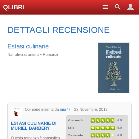
QLIBRI
DETTAGLI RECENSIONE
Estasi culinarie
Narrativa straniera » Romanzi
Opinione inserita da
mia77
23 Novembre, 2013
Voto medio
4.8
ESTASI CULINARIE DI
MURIEL BARBERY
Stile
5.0
Contenuto
4.0
Questo romanzo è sarcastico,