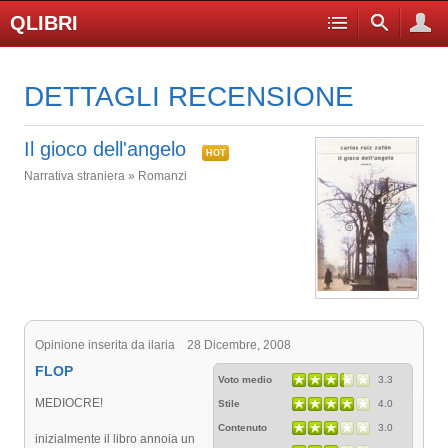
QLIBRI
DETTAGLI RECENSIONE
Il gioco dell'angelo
HOT
Narrativa straniera » Romanzi
Opinione inserita da ilaria 28 Dicembre, 2008
FLOP
Voto medio
3.3
MEDIOCRE!
Stile
4.0
Contenuto
3.0
inizialmente il libro annoia un