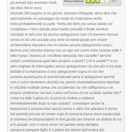
Piacevolezza
3.0
pò,arrivati alla seconda metà
del libro me lo sono
divorato,300 pagine in un giorno ,davvero intrigante ,devo dire che
specialmente un passaggio (la morte di cristina)era molto
bello,probabilmente la parte +bella del libro,ma senza dubbi nel
complesso il libro delude,dopo tanta curiosità il finale sembra
campato in aria,non da alcuna spiegazione,non c'è davvero nessun
senso in ciò che accade,una serie di eventi giusto per creare
un'atmosfera macabra che nn hanno alcuna spiegazione:cosa c
faceva una colomba bianca con un ago nel cuore nella scatola sotto il
letto?cosa c faceva un crocifisso spezzato nel cassetto? perchè
corelli commissiona quel libro proprio a david? CHI è corelli?? e un
altro migliaio di interrogativi senza spiegazione! ciò che più m ha dato
fastidio è la mancanza d una spiegazione logica in ciò che
avviene,quest'aurea di sovrannaturale priva d spiegazioni perchè
non ci sono nemmeno divinità ma uomini immortali!persone riportate
in vita,foto scattate prima che accadesse cio che raffigurano,e se
proprio dobbiamo cercare il pelo nell'uovo,chi ha scattato quella foto?
come ha fatto il ghiaccio ai piedi di cristina a saldarsi
immediatamente dopo la sua caduta?..comunque anche la
traduzione è penosa,frasi senza senso e altre che alterano il senso
del periodo;poi pur di creare colpi di scena la trama viene pasticciata
in maniera incomprensibile! in fine,giusto per chiarire un dubbio di cui
si è parlato :non ci sono errori nel parlare della famiglia
sempere;sempere figlio è il padre del daniel dell'ombra del