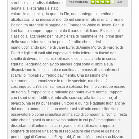
Piacevolezza
4.0
sarebbe stata indissolubilmente
legata alla letteratura è stato
chiaro fin da subito, da quando Flo, una pantegana libertina e
alcolizzata, lo ha messo al mondo nel seminterrato di una libreria di
Boston tra brandelli di pagine del Finnegans Wake di Joyce. Per lui i
libri hanno sempre rappresentato il pane quotidiano. Escluso dal
classico allattamento per insufficienza di mammelle, nei primi giorni
della sua esistenza non ha potuto far altro che nutrirsi
mangiucchiando pagine di Jane Eyre, di Anime Morte, di Furore, di
Padri e figli e di tanti altri capolavori della letteratura finché non
smette di divorarli in senso letterale e comincia a farlo in senso
figurato, leggendo con avido piacere ogni sorta di libro a sua
disposizione tra le centinaia e centinaia ammassati sui polverosi
scaffali o impilati sul freddo pavimento. Una passione che
sicuramente lo umanizza e lo rende speciale, ma che di fatto lo
costringe ad un'esistenza mesta e solitaria. Firmino vorrebbe essere
un uomo, è troppo colto e raffinato per poter avere normali rapporti
con i suoi simili dediti soltanto allo scrocco, alla fornicazione, al
bivacco, ma resta pur sempre un topo e quindi è tagliato fuori anche
dal mondo umano a cui può avvicinarsi soltanto come silenzioso
osservatore o come simpatico animaletto di compagnia. Non gli resta
altro che rifugiarsi in un universo onirico in cui può immaginare di
dissertare brillantemente con i grandi della letteratura oppure
sognare di essere una sorta di Fred Astaire che rivive le gesta dei
personaggi di Cervantes, Fitzgerald, Carroll. Ma questa sua bizzarra