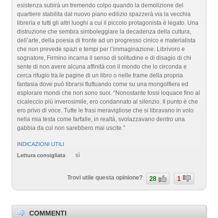
esistenza subirà un tremendo colpo quando la demolizione del
quartiere stabilita dal nuovo piano edilizio spazzerà via la vecchia
libreria e tutti gli altri luoghi a cui il piccolo protagonista è legato. Una
distruzione che sembra simboleggiare la decadenza della cultura,
dell’arte, della poesia di fronte ad un progresso cinico e materialista
che non prevede spazi e tempi per l’immaginazione. Librivoro e
sognatore, Firmino incarna il senso di solitudine e di disagio di chi
sente di non avere alcuna affinità con il mondo che lo circonda e
cerca rifugio tra le pagine di un libro o nelle trame della propria
fantasia dove può librarsi fluttuando come su una mongolfiera ed
esplorare mondi che non sono suoi. “Nonostante fossi loquace fino al
cicaleccio più inverosimile, ero condannato al silenzio. Il punto è che
ero privo di voce. Tutte le frasi meravigliose che si libravano in volo
nella mia testa come farfalle, in realtà, svolazzavano dentro una
gabbia da cui non sarebbero mai uscite.”
INDICAZIONI UTILI
sì
Lettura consigliata
Trovi utile questa opinione?
28
1
COMMENTI