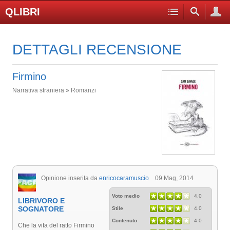
QLIBRI
DETTAGLI RECENSIONE
Firmino
Narrativa straniera » Romanzi
Opinione inserita da
enricocaramuscio
09 Mag, 2014
Voto medio
4.0
LIBRIVORO E
SOGNATORE
Stile
4.0
Contenuto
4.0
Che la vita del ratto Firmino