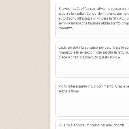
Bravissima Cub! "La narrativa ...è spesso un 
esporre la realtà". Concordo in pieno, anche se
autori sono all'altezza di vincere la "sfida"....
sembra invece che l'autore abbia scritto prop
romanzo..
c.u.b. sei stata bravissima nel descrivere le a
romanzo e le sensazioni che suscita la lettura
piacere che ti sia piaciuto questo libro :-)
Molto interessante il tuo commento. Grazie pe
segnalazione.
Il Cairo è ancora impresso nei miei ricordi.....