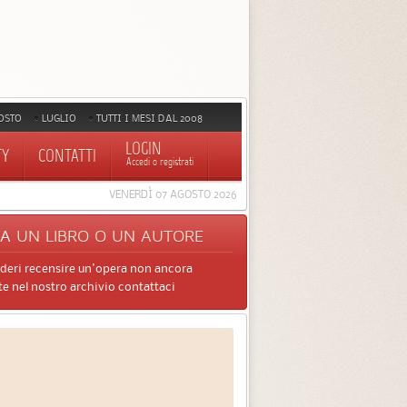
OSTO
LUGLIO
TUTTI I MESI DAL 2008
LOGIN
TY
CONTATTI
Accedi o registrati
VENERDÌ 07 AGOSTO 2026
CA
UN LIBRO O UN AUTORE
ideri recensire un'opera non ancora
e nel nostro archivio contattaci