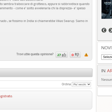
conto sembra traboccare di grottesco, eppure si rabbrividisce quando
tenimento - come e' solito avvelenarla chi la disprezza- e' spesso
mado ; se fossimo in India si chiamerebbe Vikas Swarup. Siamo in
NOVI
Trovi utile questa opinione?
27
0
IN
AR
Nessun 
Ordina
egistrato
.