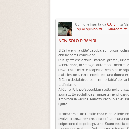
Opinione inserita da
C.U.B.
31 Mag
Top 10 opinionisti
-
Guarda tutte 
NON SOLO PIRAMIDI
Il Cairo e' una citta' caotica, rumorosa, colm
chissa' come convivono.
E' la gente che affolla i mercati gremiti, urlan
generazione, lo smog di automobili deformi ed
Dove i blue jeans e i capelli al vento delle ra
e al silenzioso, nero incedere di una donna in
Il Cairo destabilizza per l'immortalita' dell'a
tutt'intorno.
Al Cairo Palazzo Yacoubian svetta nella piazz
soprattutto sociali, dagli appartamenti lussuo
amplifica la veduta. Palazzo Yacoubian e' una 
Egitto.
Il romanzo e' un ritratto corale, dalle tinte fo
evolversi senza remore, a capofitto in una nar
colpiscono il popolo egiziano. Siano esse la co
repressione violenta, l'estremismo religioso, l