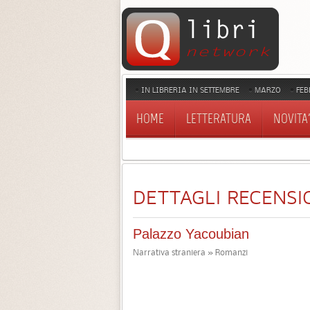
IN LIBRERIA IN SETTEMBRE
MARZO
FEB
HOME
LETTERATURA
NOVITA'
DETTAGLI RECENSI
Palazzo Yacoubian
Narrativa straniera » Romanzi