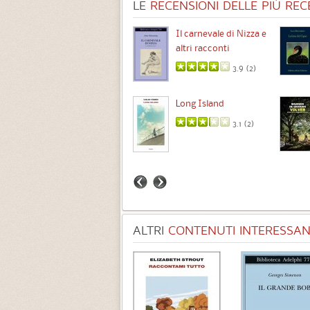
LE
RECENSIONI DELLE PIÙ RECE
Chimere
Il carnevale di Nizza e
altri racconti
3.5 (
1
)
3.9 (
2
)
Intermezzo
Long Island
3.7 (
3
)
3.1 (
2
)
ALTRI
CONTENUTI INTERESSANT