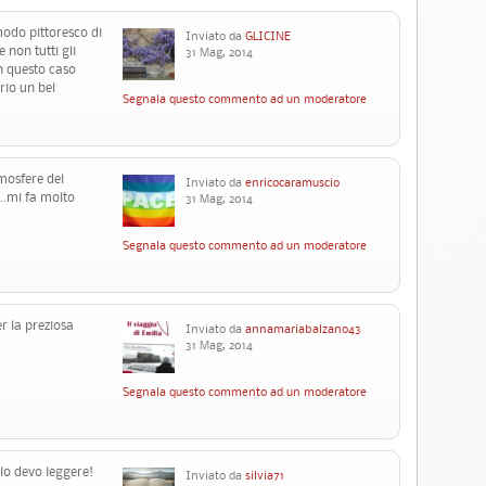
modo pittoresco di
Inviato da
GLICINE
 non tutti gli
31 Mag, 2014
 In questo caso
rio un bel
Segnala questo commento ad un moderatore
tmosfere del
Inviato da
enricocaramuscio
...mi fa molto
31 Mag, 2014
Segnala questo commento ad un moderatore
r la preziosa
Inviato da
annamariabalzano43
31 Mag, 2014
Segnala questo commento ad un moderatore
.lo devo leggere!
Inviato da
silvia71