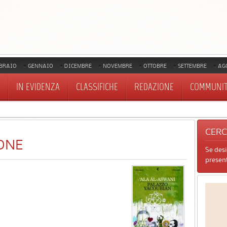
BRAIO
GENNAIO
DICEMBRE
NOVEMBRE
OTTOBRE
SETTEMBRE
AG
IN EVIDENZA
CLASSIFICHE
REDAZIONE
COMMUNI
CER
ONE
Se des
present