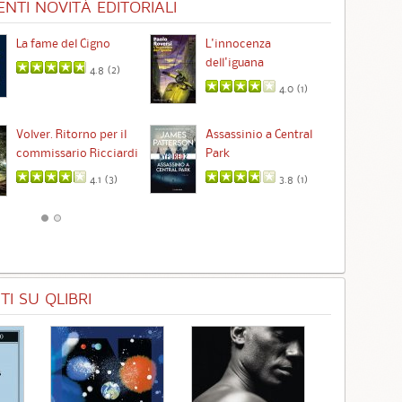
NTI NOVITÀ EDITORIALI
La fame del Cigno
L'innocenza
Id
dell'iguana
4.8 (
2
)
4.0 (
1
)
Ta
Volver. Ritorno per il
Assassinio a Central
commissario Ricciardi
Park
4.1 (
3
)
3.8 (
1
)
I SU QLIBRI