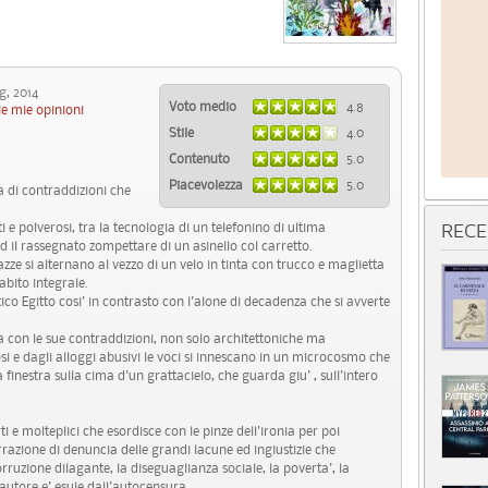
, 2014
Voto medio
4.8
le mie opinioni
Stile
4.0
Contenuto
5.0
Piacevolezza
5.0
a di contraddizioni che
ti e polverosi, tra la tecnologia di un telefonino di ultima
RECE
 il rassegnato zompettare di un asinello col carretto.
gazze si alternano al vezzo di un velo in tinta con trucco e maglietta
 abito integrale.
ntico Egitto cosi' in contrasto con l'alone di decadenza che si avverte
a con le sue contraddizioni, non solo architettoniche ma
si e dagli alloggi abusivi le voci si innescano in un microcosmo che
finestra sulla cima d'un grattacielo, che guarda giu' , sull'intero
rti e molteplici che esordisce con le pinze dell'ironia per poi
razione di denuncia delle grandi lacune ed ingiustizie che
rruzione dilagante, la diseguaglianza sociale, la poverta', la
'autore e' esule dall'autocensura.