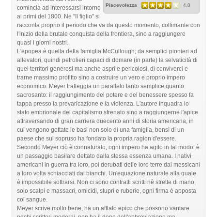
Piacevolezza
4.0
comincia ad interessarsi intorno
ai primi del 1800. Ne "Il figlio" si
racconta proprio il periodo che va da questo momento, collimante con
l'inizio della brutale conquista della frontiera, sino a raggiungere
quasi i giorni nostri.
L'epopea è quella della famiglia McCullough; da semplici pionieri ad
allevatori, quindi petrolieri capaci di domare (in parte) la selvaticità di
quei territori generosi ma anche aspri e pericolosi, di conviverci e
trarne massimo profitto sino a costruire un vero e proprio impero
economico. Meyer tratteggia un parallelo tanto semplice quanto
sacrosanto: il raggiungimento del potere e del benessere spesso fa
tappa presso la prevaricazione e la violenza. L'autore inquadra lo
stato embrionale del capitalismo sfrenato sino a raggiungerne l'apice
attraversando di gran carriera duecento anni di storia americana, in
cui vengono gettate le basi non solo di una famiglia, bensì di un
paese che sul sopruso ha fondato la propria ragion d'essere.
Secondo Meyer ciò è connaturato, ogni impero ha agito in tal modo: è
un passaggio basilare dettato dalla stessa essenza umana. I nativi
americani in guerra tra loro, poi derubati delle loro terre dai messicani
a loro volta schiacciati dai bianchi. Un'equazione naturale alla quale
è impossibile sottrarsi. Non ci sono contratti scritti nè strette di mano,
solo scalpi e massacri, omicidi, stupri e ruberie, ogni firma è apposta
col sangue.
Meyer scrive molto bene, ha un afflato epico che possono vantare