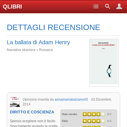
QLIBRI
DETTAGLI RECENSIONE
La ballata di Adam Henry
Narrativa straniera » Romanzi
Opinione inserita da
annamariabalzano43
02 Dicembre,
2014
DIRITTO E COSCIENZA
Voto medio
4.0
Spesso scegliere non è facile.
Stile
4.0
Specialmente quando la scelta