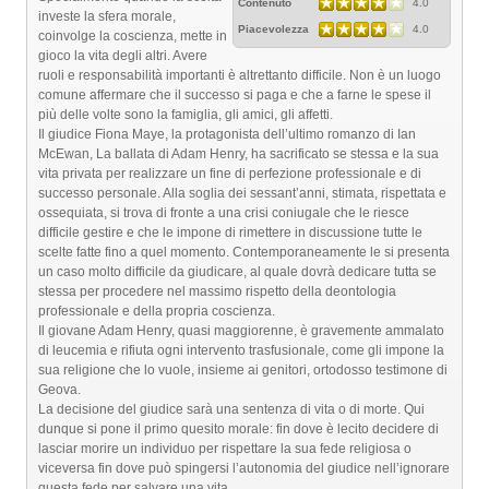
Contenuto
4.0
investe la sfera morale,
Piacevolezza
4.0
coinvolge la coscienza, mette in
gioco la vita degli altri. Avere
ruoli e responsabilità importanti è altrettanto difficile. Non è un luogo
comune affermare che il successo si paga e che a farne le spese il
più delle volte sono la famiglia, gli amici, gli affetti.
Il giudice Fiona Maye, la protagonista dell’ultimo romanzo di Ian
McEwan, La ballata di Adam Henry, ha sacrificato se stessa e la sua
vita privata per realizzare un fine di perfezione professionale e di
successo personale. Alla soglia dei sessant’anni, stimata, rispettata e
ossequiata, si trova di fronte a una crisi coniugale che le riesce
difficile gestire e che le impone di rimettere in discussione tutte le
scelte fatte fino a quel momento. Contemporaneamente le si presenta
un caso molto difficile da giudicare, al quale dovrà dedicare tutta se
stessa per procedere nel massimo rispetto della deontologia
professionale e della propria coscienza.
Il giovane Adam Henry, quasi maggiorenne, è gravemente ammalato
di leucemia e rifiuta ogni intervento trasfusionale, come gli impone la
sua religione che lo vuole, insieme ai genitori, ortodosso testimone di
Geova.
La decisione del giudice sarà una sentenza di vita o di morte. Qui
dunque si pone il primo quesito morale: fin dove è lecito decidere di
lasciar morire un individuo per rispettare la sua fede religiosa o
viceversa fin dove può spingersi l’autonomia del giudice nell’ignorare
questa fede per salvare una vita.