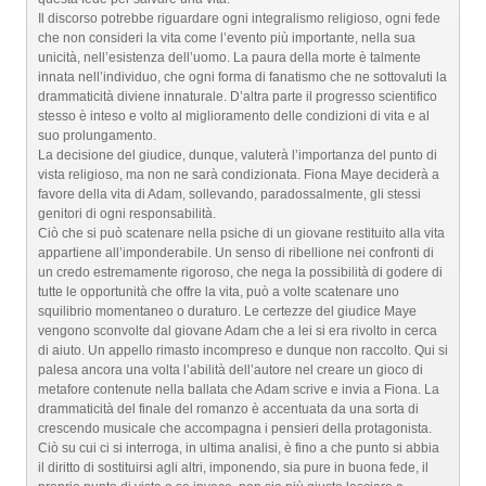
Il discorso potrebbe riguardare ogni integralismo religioso, ogni fede
che non consideri la vita come l’evento più importante, nella sua
unicità, nell’esistenza dell’uomo. La paura della morte è talmente
innata nell’individuo, che ogni forma di fanatismo che ne sottovaluti la
drammaticità diviene innaturale. D’altra parte il progresso scientifico
stesso è inteso e volto al miglioramento delle condizioni di vita e al
suo prolungamento.
La decisione del giudice, dunque, valuterà l’importanza del punto di
vista religioso, ma non ne sarà condizionata. Fiona Maye deciderà a
favore della vita di Adam, sollevando, paradossalmente, gli stessi
genitori di ogni responsabilità.
Ciò che si può scatenare nella psiche di un giovane restituito alla vita
appartiene all’imponderabile. Un senso di ribellione nei confronti di
un credo estremamente rigoroso, che nega la possibilità di godere di
tutte le opportunità che offre la vita, può a volte scatenare uno
squilibrio momentaneo o duraturo. Le certezze del giudice Maye
vengono sconvolte dal giovane Adam che a lei si era rivolto in cerca
di aiuto. Un appello rimasto incompreso e dunque non raccolto. Qui si
palesa ancora una volta l’abilità dell’autore nel creare un gioco di
metafore contenute nella ballata che Adam scrive e invia a Fiona. La
drammaticità del finale del romanzo è accentuata da una sorta di
crescendo musicale che accompagna i pensieri della protagonista.
Ciò su cui ci si interroga, in ultima analisi, è fino a che punto si abbia
il diritto di sostituirsi agli altri, imponendo, sia pure in buona fede, il