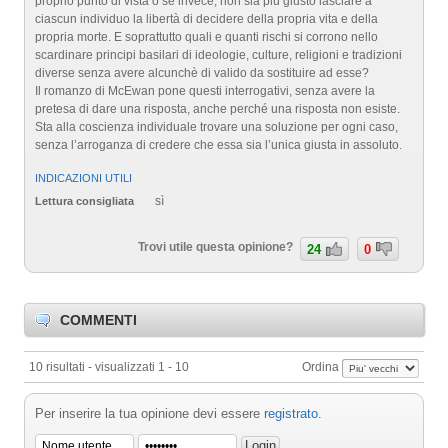
proprio punto di vista o se invece, non sia più giusto lasciare a
ciascun individuo la libertà di decidere della propria vita e della
propria morte. E soprattutto quali e quanti rischi si corrono nello
scardinare principi basilari di ideologie, culture, religioni e tradizioni
diverse senza avere alcunchè di valido da sostituire ad esse?
Il romanzo di McEwan pone questi interrogativi, senza avere la
pretesa di dare una risposta, anche perché una risposta non esiste.
Sta alla coscienza individuale trovare una soluzione per ogni caso,
senza l’arroganza di credere che essa sia l’unica giusta in assoluto.
INDICAZIONI UTILI
sì
Lettura consigliata
Trovi utile questa opinione?
24
0
COMMENTI
10 risultati - visualizzati 1 - 10
Ordina
Per inserire la tua opinione devi essere
registrato
.