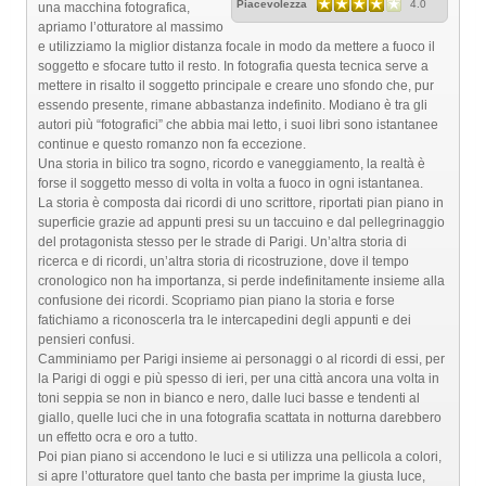
Piacevolezza
4.0
una macchina fotografica,
apriamo l’otturatore al massimo
e utilizziamo la miglior distanza focale in modo da mettere a fuoco il
soggetto e sfocare tutto il resto. In fotografia questa tecnica serve a
mettere in risalto il soggetto principale e creare uno sfondo che, pur
essendo presente, rimane abbastanza indefinito. Modiano è tra gli
autori più “fotografici” che abbia mai letto, i suoi libri sono istantanee
continue e questo romanzo non fa eccezione.
Una storia in bilico tra sogno, ricordo e vaneggiamento, la realtà è
forse il soggetto messo di volta in volta a fuoco in ogni istantanea.
La storia è composta dai ricordi di uno scrittore, riportati pian piano in
superficie grazie ad appunti presi su un taccuino e dal pellegrinaggio
del protagonista stesso per le strade di Parigi. Un’altra storia di
ricerca e di ricordi, un’altra storia di ricostruzione, dove il tempo
cronologico non ha importanza, si perde indefinitamente insieme alla
confusione dei ricordi. Scopriamo pian piano la storia e forse
fatichiamo a riconoscerla tra le intercapedini degli appunti e dei
pensieri confusi.
Camminiamo per Parigi insieme ai personaggi o al ricordi di essi, per
la Parigi di oggi e più spesso di ieri, per una città ancora una volta in
toni seppia se non in bianco e nero, dalle luci basse e tendenti al
giallo, quelle luci che in una fotografia scattata in notturna darebbero
un effetto ocra e oro a tutto.
Poi pian piano si accendono le luci e si utilizza una pellicola a colori,
si apre l’otturatore quel tanto che basta per imprime la giusta luce,