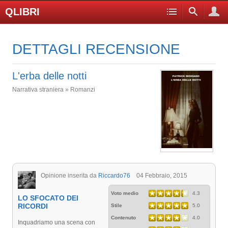
QLIBRI
DETTAGLI RECENSIONE
L'erba delle notti
Narrativa straniera » Romanzi
Opinione inserita da
Riccardo76
04 Febbraio, 2015
Voto medio
4.3
LO SFOCATO DEI
RICORDI
Stile
5.0
Contenuto
4.0
Inquadriamo una scena con