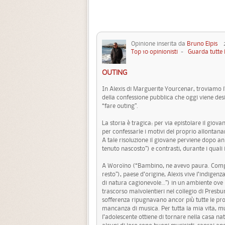
Opinione inserita da
Bruno Elpis
20
Top 10 opinionisti
-
Guarda tutte 
OUTING
In Alexis di Marguerite Yourcenar, troviamo l
della confessione pubblica che oggi viene des
“fare outing”.
La storia è tragica: per via epistolare il gio
per confessarle i motivi del proprio allontan
A tale risoluzione il giovane perviene dopo a
tenuto nascosto”) e contrasti, durante i quali
A Woroïno (“Bambino, ne avevo paura. Compren
resto”), paese d’origine, Alexis vive l’indigen
di natura cagionevole…”) in un ambiente ove
trascorso malvolentieri nel collegio di Presbur
sofferenza ripugnavano ancor più tutte le prom
mancanza di musica. Per tutta la mia vita, mu
l’adolescente ottiene di tornare nella casa na