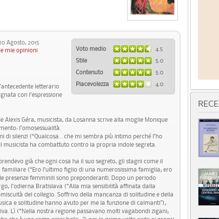
 Agosto, 2015
Voto medio
4.5
le mie opinioni
Stile
5.0
Contenuto
5.0
Piacevolezza
4.0
’antecedente letterario
ignata con l’espressione
RECE
vane Alexis Géra, musicista, da Losanna scrive alla moglie Monique
amento: l’omosessualità.
nni di silenzi (“Qualcosa… che mi sembra più intimo perché l’ho
 il musicista ha combattuto contro la propria indole segreta.
devo già che ogni cosa ha il suo segreto, gli stagni come il
za familiare (“Ero l’ultimo figlio di una numerosissima famiglia; ero
 le presenze femminili sono preponderanti. Dopo un periodo
go, l’odierna Bratislava (“Alla mia sensibilità affinata dalla
iscuità del collegio. Soffrivo della mancanza di solitudine e della
sica e solitudine hanno avuto per me la funzione di calmanti”),
tiva. Lì (“Nella nostra regione passavano molti vagabondi zigani;