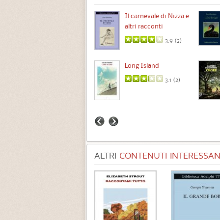
Chimere
Il carnevale di Nizza e
altri racconti
3.5 (
1
)
3.9 (
2
)
Intermezzo
Long Island
3.7 (
3
)
3.1 (
2
)
ALTRI
CONTENUTI INTERESSANT