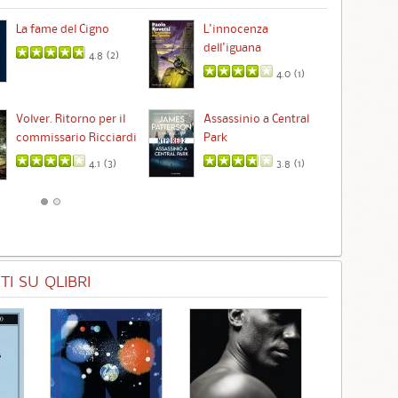
La fame del Cigno
L'innocenza
Id
dell'iguana
4.8 (
2
)
4.0 (
1
)
Ta
Volver. Ritorno per il
Assassinio a Central
commissario Ricciardi
Park
4.1 (
3
)
3.8 (
1
)
I SU QLIBRI