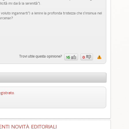
icità mi darà la serenità”).
voluto ingannarti”) a lenire la profonda tristezza che s’insinua nel
ourcenar?
Trovi utile questa opinione?
16
0
egistrato
.
NTI NOVITÀ EDITORIALI