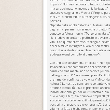
alcuni di loro sono buoni musicisti, saprai an
impulsi (“Non oso raccontarti tutto ciò che
mia se, quel mattino, incontrai la bellezza…”),
successivo soggiorno a Vienna (“Proprio perch
facili, mi credetti tenuto a respingerle tutte
partire”).
Ospitato dalla nobile Caterina di Mainau nell
degli amici per me: non erano che protettori”)
conosce la futura moglie (“Poi sei arrivata tu
“Mi credevo in diritto (o piuttosto in dovere) d
vita”. Con queste premesse, l’epilogo è inevita
accorgessi, ed io fingevo allora di non sentire
corso di una storia che sembra tracciata e in
addossare quel compito al bambino”).
Con uno stile volutamente implicito (“Non spav
(“Sorvolo sul sonnambulismo del desiderio, la r
carne che, finalmente, non obbedisce più che a
dell’argomento (“Avevo ormai preso l’abitudin
dramma del conflitto: tra volontà (“Mi condann
natura (“Le nostre azioni hanno soltanto val
amore e sensualità (“Ma io preferisco ancora 
individuali e obblighi sociali (“Il nostro ruolo,
quello degli altri”), tra rinunce e rimpianti (
accordo in accordo, verso il mio passato più 
possibilità di gioia che avevo respinto”), tra r
vita mi ha fatto ciò che sono, prigioniero -se 