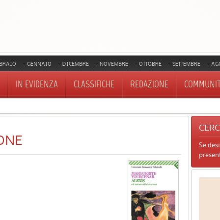
BRAIO
GENNAIO
DICEMBRE
NOVEMBRE
OTTOBRE
SETTEMBRE
AG
IN EVIDENZA
CLASSIFICHE
REDAZIONE
COMMUNI
CER
ONE
Se des
present