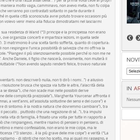
che che è una razza assai bella…”) per la prima volta cede ai propri
 in maniera molto vaga; camminavo, non avevo meta; non fu colpa
 che verranno poi contrastati soltanto in parte durante il
é in quella città sconosciuta avrei potuto trovare occasioni più
; non volevo venir meno alla fiducia dimostratami nel lasciarmi
a sua residenza di Wand (“Il principe e la principessa non erano
, ove organizza concerti e impartisce lezioni, in quella sede
”). Il matrimonio è una scelta tanto sofferta, quanto di copertura:
i non respingere l’unica possibilità di salvezza che mi offriva la
bile: “Piangevi il più silenziosamente possibile perché io non me ne
”. Anche Daniele, il figlio che nascerà, ovviamente, non muterà il
NOVI
eluttabile (“Non avendo saputo renderti felice, trovavo naturale
entarti: non descriverò nulla; non ti dirò i nomi…”) e allusivo
isoluzione brusca che spazza via tutte le altre, l’alacrità della
IN
AR
 se stessa”), che non scade mai nelle possibili derive
e delle complicità prezzolate”), Margherita Yourcenar affronta il
Nessun 
ai, a vent’anni, all’assoluta solitudine dei sensi e del cuore”) e
ore di sintomo: è la nostra natura che dovremmo cambiare”), tra
il peccato… piuttosto che una negazione di sé…”), tra impulsi
 nella vita di famiglia, è fissato una volta per tutte in rapporto a
“Ciò che rimpiangevo, mentre risalivo di pensiero in pensiero, di
intimo e meno confessabile, non erano le mie colpe, ma le
eticenza (“Il silenzio… è la più grave delle mie colpe”) e verità (“La
vogliamo - di istinti che non ho scelto, ma ai quali mi rassegno, e