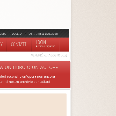
OSTO
LUGLIO
TUTTI I MESI DAL 2008
LOGIN
TY
CONTATTI
Accedi o registrati
VENERDÌ 07 AGOSTO 2026
CA
UN LIBRO O UN AUTORE
ideri recensire un'opera non ancora
e nel nostro archivio contattaci