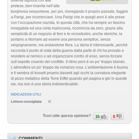
diventa signora con alte
pretese, ben inserita nell’alta
borghesia newyorkese, per poi, rinnegando il proprio passato, fuggire
a Parigi, per ricominciare. Una Parigi che in quegli anni è alle prese
con l’occupazione nazista. In questa città, che ha sempre un fascino
innegabile ed una certa malinconia, ricomincia da zero, grazie alla
semplicità di un negozio di fiori e le vicissitudini, anche storiche, la
portano a ritornare ad essere una persona semplice, senza
vergognarsene, ma andandone fiera. La storia è interessante, perché
racconta il punto di vista della guerra dalla parte di chi ha provato a
resistere al nemico e ad organizzarsi contro di esso, senza forzare
sull’aspetto cruento del conflitto. Il ritmo però è un po’ troppo blando.
L’atmosfera un po’ troppo da romanzo rosa. L’ambientazione è buona
e ti sembra di trovarti proprio davanti agli occhi la curvatura elegante
di pizzo metallico della Torre Eiffel quando giri pagina e giri in queste
vie, ma non è una storia indimenticabile.
INDICAZIONI UTILI
sì
Lettura consigliata
Trovi utile questa opinione?
16
0
COMMENTI