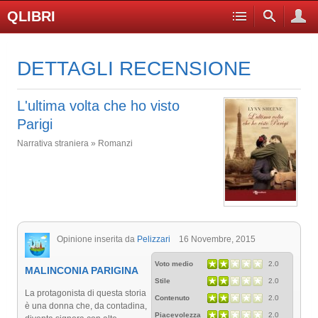
QLIBRI
DETTAGLI RECENSIONE
L'ultima volta che ho visto
Parigi
Narrativa straniera » Romanzi
Opinione inserita da
Pelizzari
16 Novembre, 2015
Voto medio
2.0
MALINCONIA PARIGINA
Stile
2.0
La protagonista di questa storia
Contenuto
2.0
è una donna che, da contadina,
Piacevolezza
2.0