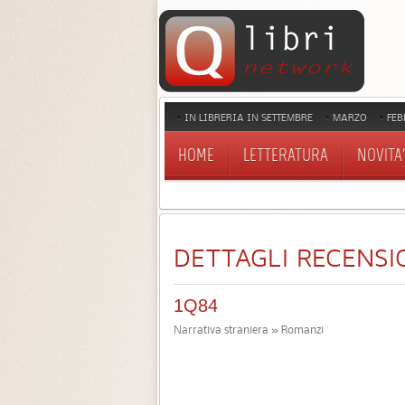
IN LIBRERIA IN SETTEMBRE
MARZO
FEB
HOME
LETTERATURA
NOVITA'
DETTAGLI RECENSI
1Q84
Narrativa straniera » Romanzi