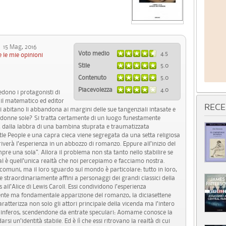
15 Mag, 2016
Voto medio
4.5
 le mie opinioni
Stile
5.0
Contenuto
5.0
Piacevolezza
4.0
edono i protagonisti di
 il matematico ed editor
RECE
abitano li abbandona ai margini delle sue tangenziali intasate e
 e donne sole? Si tratta certamente di un luogo funestamente
, dalla labbra di una bambina stuprata e traumatizzata
ttle People e una capra cieca viene segregata da una setta religiosa
iverà l’esperienza in un abbozzo di romanzo. Eppure all’inizio del
empre una sola”. Allora il problema non sta tanto nello stabilire se
al è quell’unica realtà che noi percepiamo e facciamo nostra.
omuni, ma il loro sguardo sul mondo è particolare: tutto in loro,
nde straordinariamente affini a personaggi dei grandi classici della
 all’Alice di Lewis Caroll. Essi condividono l’esperienza
gente ma fondamentale apparizione del romanzo, la diciasettene
caratterizza non solo gli attori principale della vicenda ma l’intero
d inferos, scendendone da entrate speculari: Aomame conosce la
arsi un’identità stabile. Ed è lì che essi ritrovano la realtà di cui