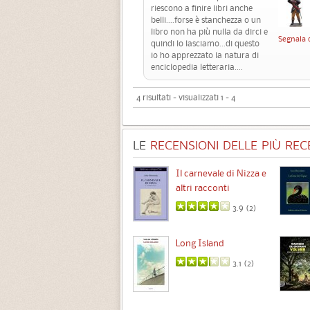
riescono a finire libri anche
belli....forse è stanchezza o un
libro non ha più nulla da dirci e
Segnala 
quindi lo lasciamo...di questo
io ho apprezzato la natura di
enciclopedia letteraria....
4 risultati - visualizzati 1 - 4
LE
RECENSIONI DELLE PIÙ RECE
Chimere
Il carnevale di Nizza e
altri racconti
3.5 (
1
)
3.9 (
2
)
Intermezzo
Long Island
3.7 (
3
)
3.1 (
2
)