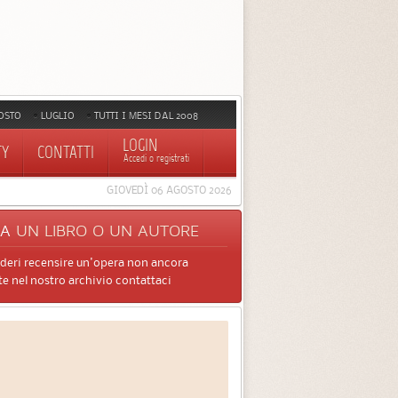
OSTO
LUGLIO
TUTTI I MESI DAL 2008
LOGIN
TY
CONTATTI
Accedi o registrati
GIOVEDÌ 06 AGOSTO 2026
CA
UN LIBRO O UN AUTORE
ideri recensire un'opera non ancora
e nel nostro archivio contattaci