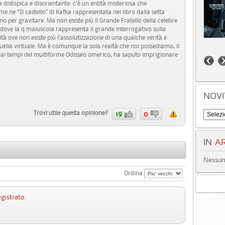
a distopica e disorientante: c’è un entità misteriosa che
e ne “Il castello” di Kafka rappresentata nel libro dalla setta
cono per gravitare. Ma non esiste più il Grande Fratello della celebre
, dove la q maiuscola rappresenta il grande interrogativo sulla
 ove non esiste più l’assolutizzazione di una qualche verità e
ella virtuale. Ma è comunque la sola realtà che noi possediamo, il
in dai tempi del multiforme Odisseo omerico, ha saputo imprigionare
NOVI
Trovi utile questa opinione?
19
0
IN
AR
Nessun 
Ordina
egistrato
.