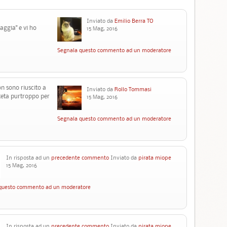
Inviato da
Emilio Berra TO
aggia" e vi ho
15 Mag, 2016
Segnala questo commento ad un moderatore
 sono riuscito a
Inviato da
Rollo Tommasi
esteta purtroppo per
15 Mag, 2016
Segnala questo commento ad un moderatore
In risposta ad un
precedente commento
Inviato da
pirata miope
15 Mag, 2016
questo commento ad un moderatore
In risposta ad un
precedente commento
Inviato da
pirata miope