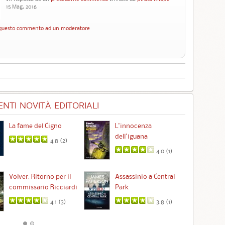
15 Mag, 2016
questo commento ad un moderatore
NTI NOVITÀ EDITORIALI
La fame del Cigno
L'innocenza
Id
dell'iguana
4.8 (
2
)
4.0 (
1
)
Ta
Volver. Ritorno per il
Assassinio a Central
commissario Ricciardi
Park
4.1 (
3
)
3.8 (
1
)