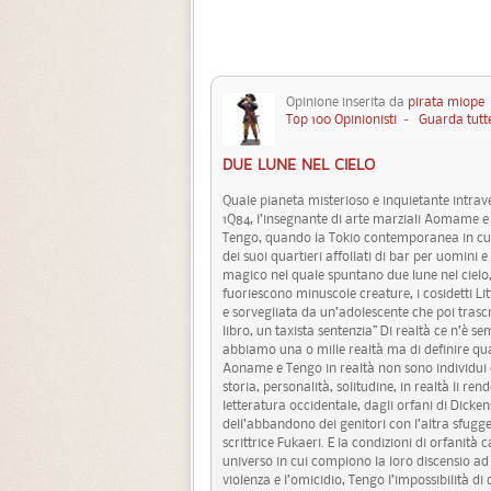
Opinione inserita da
pirata miope
Top 100 Opinionisti
-
Guarda tutte
DUE LUNE NEL CIELO
Quale pianeta misterioso e inquietante intrav
1Q84, l’insegnante di arte marziali Aomame e
Tengo, quando la Tokio contemporanea in cui 
dei suoi quartieri affollati di bar per uomini
magico nel quale spuntano due lune nel cielo
fuoriescono minuscole creature, i cosidetti Li
e sorvegliata da un’adolescente che poi trascr
libro, un taxista sentenzia” Di realtà ce n’è s
abbiamo una o mille realtà ma di definire qu
Aoname e Tengo in realtà non sono individui c
storia, personalità, solitudine, in realtà li re
letteratura occidentale, dagli orfani di Dickens
dell’abbandono dei genitori con l’altra sfug
scrittrice Fukaeri. E la condizioni di orfanità 
universo in cui compiono la loro discensio a
violenza e l’omicidio, Tengo l’impossibilità di d