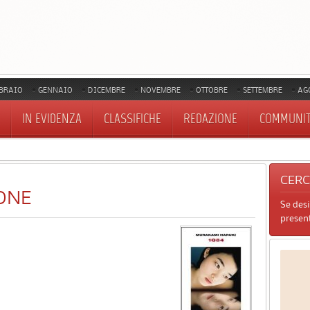
BRAIO
GENNAIO
DICEMBRE
NOVEMBRE
OTTOBRE
SETTEMBRE
AG
IN EVIDENZA
CLASSIFICHE
REDAZIONE
COMMUNI
CER
ONE
Se des
present