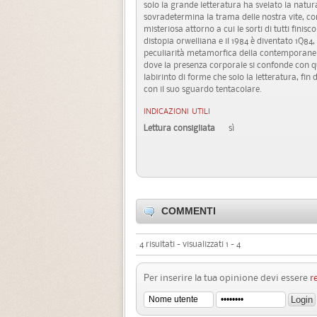
solo la grande letteratura ha svelato la natur
sovradetermina la trama delle nostra vite, com
misteriosa attorno a cui le sorti di tutti finis
distopia orwelliana e il 1984 è diventato 1Q84
peculiarità metamorfica della contemporaneità
dove la presenza corporale si confonde con qu
labirinto di forme che solo la letteratura, f
con il suo sguardo tentacolare.
INDICAZIONI UTILI
Lettura consigliata
sì
COMMENTI
4 risultati - visualizzati 1 - 4
Per inserire la tua opinione devi essere
r