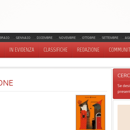
BRAIO
GENNAIO
DICEMBRE
NOVEMBRE
OTTOBRE
SETTEMBRE
AG
IN EVIDENZA
CLASSIFICHE
REDAZIONE
COMMUNI
CER
ONE
Se des
present