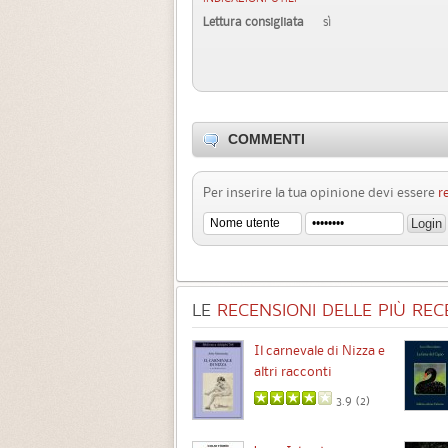
Lettura consigliata
sì
COMMENTI
Per inserire la tua opinione devi essere
r
LE
RECENSIONI DELLE PIÙ RECE
Chimere
Il carnevale di Nizza e
altri racconti
3.5 (
1
)
3.9 (
2
)