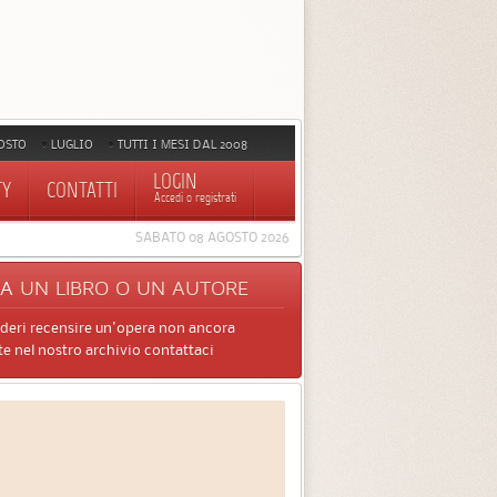
OSTO
LUGLIO
TUTTI I MESI DAL 2008
LOGIN
TY
CONTATTI
Accedi o registrati
SABATO 08 AGOSTO 2026
CA
UN LIBRO O UN AUTORE
ideri recensire un'opera non ancora
e nel nostro archivio contattaci