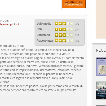
, 2016
Voto medio
3.0
le mie opinioni
Stile
3.0
Contenuto
3.0
Piacevolezza
3.0
mero undici, in cui
a nostra quotidianità come: la perdita dell'innocenza,l'odio
RECE
show, le ossessioni che possono condizionare la vita, le
ello che emerge da queste pagine, a mio avviso, è il cambiamento
ispetto alle persone di mezza età; questi ultimi, a detta dello
i era aiutati, curati, indirizzati verso un orizzonte sereno, i giovani
 portano con sé imprevedibilità, insensatezza, instabilità, rancore.
l primo racconto, in cui si parla di perdita d'innocenza e
ui morte è collegata alle responsabilità di Tony Blair nella
e l’Iraq:
erso la sua innocenza politica. Noi la perdemmo con la morte di
persona perbene era morta ed erano state le bugie costruite