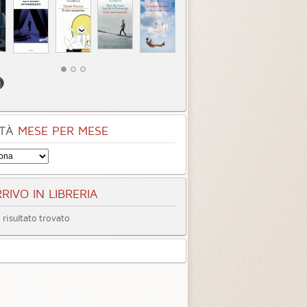
TÀ
MESE PER MESE
RIVO IN LIBRERIA
risultato trovato
entità sconosciuta
Incastrati
Chime
3.3 (
1
)
3.8 (
1
)