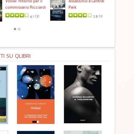
Ta
Volver. Ritorno per il
Assassinio a Central
commissario Ricciardi
Park
4.1 (
3
)
3.8 (
1
)
I SU QLIBRI