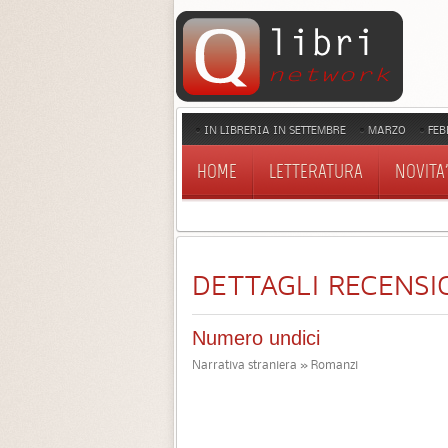
IN LIBRERIA IN SETTEMBRE
MARZO
FEB
HOME
LETTERATURA
NOVITA'
DETTAGLI RECENSI
Numero undici
Narrativa straniera » Romanzi