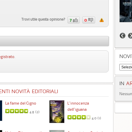
Trovi utile questa opinione?
7
0
NOVI
egistrato
.
IN
AR
NTI NOVITÀ EDITORIALI
Nessun 
La fame del Cigno
L'innocenza
Id
dell'iguana
4.8 (
2
)
4.0 (
1
)