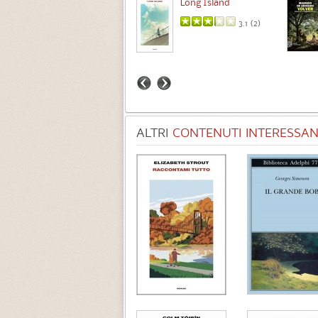
Intermezzo
Long Island
3.7 (
3
)
3.1 (
2
)
ALTRI
CONTENUTI INTERESSANT