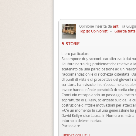
Opinione inserita da
ant
18 Giugno
Top 50 Opinionisti
-
Guarda tutte 
5 STORIE
Libro particolare
Si compone di 5 racconti caratterizzati dal nu
l'autore narra di 5 problematiche relative all
scatenato da una parecipazione ad un reality 
raccomandazioni e di ricchezza ostentata. Qu
di punti di vista e di prospettive dei giovani r
scrittore, han vissuto in un'epoca nella quale s
invece hanno infinite possibilità di scelta che
Concludo estrapolando un passaggio, tratto da
soprattutto di D.Kelly, scienziato suicida, la c
costruzione di fittizie motivazioni per attaccar
«C’è un momento in cui una generazione ha p
David Kelly» dice Laura, in Numero 11. «Una 
intorno a determinarla»
Particolare
INDICAZIONI UTILI