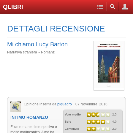
QLIBRI
DETTAGLI RECENSIONE
Mi chiamo Lucy Barton
Narrativa straniera » Romanzi
Opinione inserita da
piquadro
07 Novembre, 2016
Voto medio
2.5
INTIMO ROMANZO
Stile
4.0
E' un romanzo introspettivo e
Contenuto
2.0
molto malinconico. A me ha