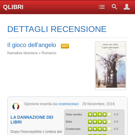
QLIBRI
DETTAGLI RECENSIONE
Il gioco dell'angelo
HOT
Narrativa straniera » Romanzi
Opinione inserita da
cosimociraci
29 Novembre, 2016
Voto medio
4.0
LA DANNAZIONE DEI
LIBRI
Stile
4.0
Contenuto
4.0
Dopo l'ineccepibile L'ombra del