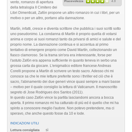
Piacevolezza
4.0
vento, romanzo di apertura
della tetralogia Il Cimitero dei
Libri Dimenticati, Zafón propone un altro romanzo in cui i libri, per un
motivo o per un altro, portano alla dannazione.
Martín, infatti, cresce e diventa scrittore che pubblica i suoi scritti sotto
uno pseudonimo. La condanna di Martín è proprio quella di votarsi
anima e corpo ai suoi romanzi tanto da privarsi di amici e salute e del
proprio nome. La dannazione continua e si accentua al primo
tentativo di emergere proprio come David Martín, collezionando un
fiasco clamoroso. Se la trama sin'ora era interessante, forse per
l'astuto Zafón era appena sufficiente in quanto teneva in serbo una
grossa carta da giocare. L'enigmatico editore francese Andreas
Corelli propone a Martín di scrivere un testo sacro. Adesso chi mi
conosce sa che le mie letture preferite sono i thriller ed ciò che è
sacro, l'abinamento dei due generi vince quasi sempre a mani basse
– motivo per il quale consiglio la lettura di Vaticanum. Il manoscritto
segreto di Jose Rodrigues dos Santos (2011).
In questo caso Zafón vince la partita lasciandomi ancora a bocca
aperta. Il primo romanzo mi ha catturato di più ed è quello che mi ha
spinto a conoscere meglio l'autore. Non potevo pretendere, ma ci
speravo, che anche questo fosse da 10 e lode.
INDICAZIONI UTILI
sì
Lettura consigliata