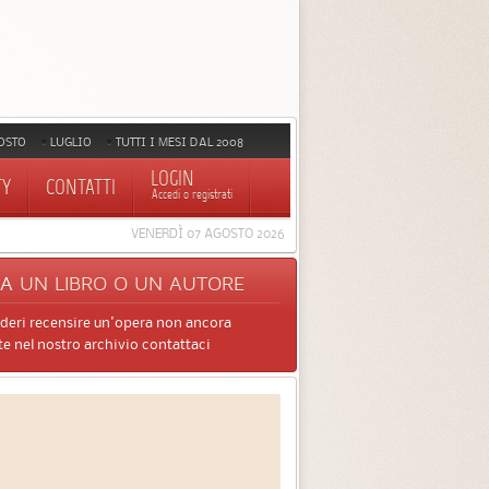
OSTO
LUGLIO
TUTTI I MESI DAL 2008
LOGIN
TY
CONTATTI
Accedi o registrati
VENERDÌ 07 AGOSTO 2026
CA
UN LIBRO O UN AUTORE
ideri recensire un'opera non ancora
e nel nostro archivio contattaci