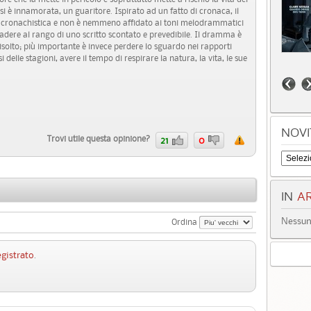
 si è innamorata, un guaritore. Ispirato ad un fatto di cronaca, il
e cronachistica e non è nemmeno affidato ai toni melodrammatici
adere al rango di uno scritto scontato e prevedibile. Il dramma è
risolto; più importante è invece perdere lo sguardo nei rapporti
si delle stagioni, avere il tempo di respirare la natura, la vita, le sue
NOVI
Trovi utile questa opinione?
21
0
IN
AR
Nessun 
Ordina
egistrato
.