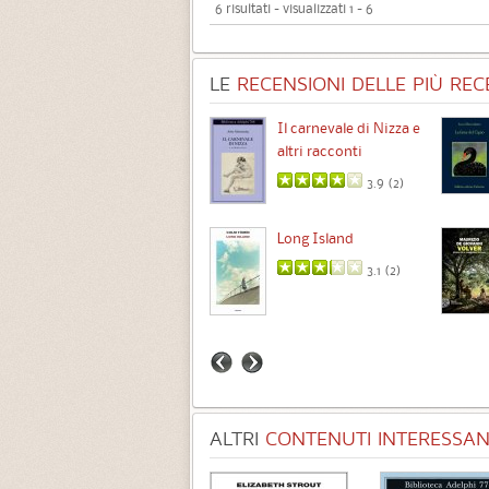
6 risultati - visualizzati 1 - 6
LE
RECENSIONI DELLE PIÙ RECE
Chimere
Il carnevale di Nizza e
altri racconti
3.5 (
1
)
3.9 (
2
)
Intermezzo
Long Island
3.7 (
3
)
3.1 (
2
)
ALTRI
CONTENUTI INTERESSANT