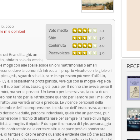
io, 2020
Voto medio
3.3
le mie opinioni
Stile
3.0
Contenuto
4.0
Piacevolezza
3.0
ne dei Grandi Laghi, un
to, abitato solo da vecchi,
 e mogli con alle spalle solide unioni matrimoniali o amari
RECE
oscono, dove la comunità intreccia il proprio vissuto con le gioie o i
plici gesti, sguardi schietti, rare le espressioni più vive d’affetto,
Lyle, il sessantenne protagonista, vive qui con la moglie Peg e da
a e il suo bambino, Isaac, gioia pura per il nonno che aveva perso il
ici, ma veri e preziosi. Un lavoro per tenersi vivo, la cura di un
voro non tanto per la retribuzione quanto per l’amore per i meli che
 frutto: una varietà unica e preziosa. Le vicende personali della
 le ombre dell’incomprensione, le distanze dell’ insicurezza, aprono
decisioni adulte, percorsi individuali, quelli che un genitore, pur
rerebbe il rischio di allontanare per sempre l’amore di un figlio
fetti, la moglie, il nipote. È dunque il romanzo di Lyle, personaggio
fede, contrastato dalle certezze altrui, capace però di ponderare
one, di tentare di capire anche quando è evidente che ciò che accade
ore che la mette in pericolo e soprattutto mette a rischio la vita del