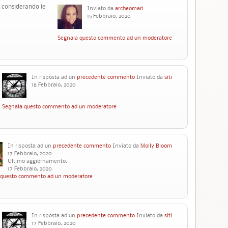
 considerando le
Inviato da
archeomari
15 Febbraio, 2020
Segnala questo commento ad un moderatore
In risposta ad un
precedente commento
Inviato da
siti
16 Febbraio, 2020
Segnala questo commento ad un moderatore
In risposta ad un
precedente commento
Inviato da
Molly Bloom
17 Febbraio, 2020
Ultimo aggiornamento:
17 Febbraio, 2020
 questo commento ad un moderatore
In risposta ad un
precedente commento
Inviato da
siti
17 Febbraio, 2020