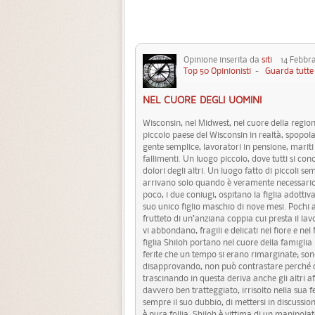
Opinione inserita da
siti
14 Febbra
Top 50 Opinionisti
-
Guarda tutte 
NEL CUORE DEGLI UOMINI
Wisconsin, nel Midwest, nel cuore della regio
piccolo paese del Wisconsin in realtà, spopola
gente semplice, lavoratori in pensione, mariti
fallimenti. Un luogo piccolo, dove tutti si con
dolori degli altri. Un luogo fatto di piccoli sem
arrivano solo quando è veramente necessario. 
poco, i due coniugi, ospitano la figlia adottiv
suo unico figlio maschio di nove mesi. Pochi am
frutteto di un’anziana coppia cui presta il la
vi abbondano, fragili e delicati nel fiore e nel
figlia Shiloh portano nel cuore della famiglia
ferite che un tempo si erano rimarginate; sono 
disapprovando, non può contrastare perché cor
trascinando in questa deriva anche gli altri af
davvero ben tratteggiato, irrisolto nella sua 
sempre il suo dubbio, di mettersi in discussi
è pura follia. Shiloh è vittima di un manipolat