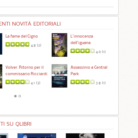
NTI NOVITÀ EDITORIALI
La fame del Cigno
L'innocenza
Id
dell'iguana
4.8 (
2
)
4.0 (
1
)
Ta
Volver. Ritorno per il
Assassinio a Central
commissario Ricciardi
Park
4.1 (
3
)
3.8 (
1
)
I SU QLIBRI