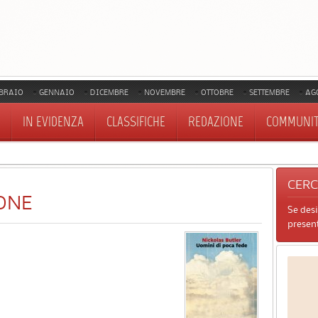
BRAIO
GENNAIO
DICEMBRE
NOVEMBRE
OTTOBRE
SETTEMBRE
AG
IN EVIDENZA
CLASSIFICHE
REDAZIONE
COMMUNI
CER
ONE
Se des
present