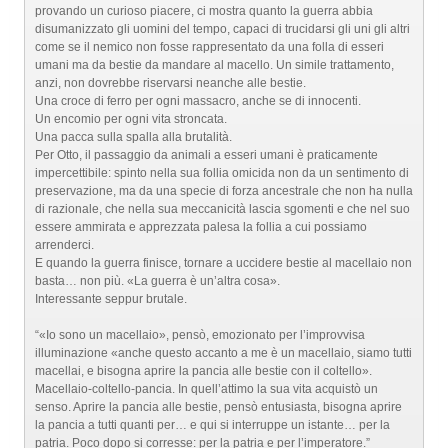
provando un curioso piacere, ci mostra quanto la guerra abbia
disumanizzato gli uomini del tempo, capaci di trucidarsi gli uni gli altri
come se il nemico non fosse rappresentato da una folla di esseri
umani ma da bestie da mandare al macello. Un simile trattamento,
anzi, non dovrebbe riservarsi neanche alle bestie.
Una croce di ferro per ogni massacro, anche se di innocenti.
Un encomio per ogni vita stroncata.
Una pacca sulla spalla alla brutalità.
Per Otto, il passaggio da animali a esseri umani è praticamente
impercettibile: spinto nella sua follia omicida non da un sentimento di
preservazione, ma da una specie di forza ancestrale che non ha nulla
di razionale, che nella sua meccanicità lascia sgomenti e che nel suo
essere ammirata e apprezzata palesa la follia a cui possiamo
arrenderci.
E quando la guerra finisce, tornare a uccidere bestie al macellaio non
basta… non più. «La guerra è un’altra cosa».
Interessante seppur brutale.
“«Io sono un macellaio», pensò, emozionato per l’improvvisa
illuminazione «anche questo accanto a me è un macellaio, siamo tutti
macellai, e bisogna aprire la pancia alle bestie con il coltello».
Macellaio-coltello-pancia. In quell’attimo la sua vita acquistò un
senso. Aprire la pancia alle bestie, pensò entusiasta, bisogna aprire
la pancia a tutti quanti per… e qui si interruppe un istante… per la
patria. Poco dopo si corresse: per la patria e per l’imperatore.”