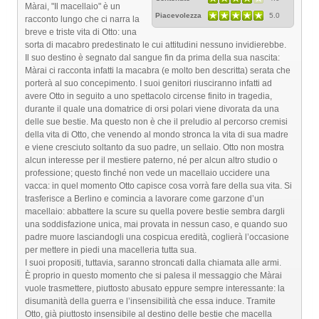
Màrai, "Il macellaio" è un
Piacevolezza
5.0
racconto lungo che ci narra la
breve e triste vita di Otto: una
sorta di macabro predestinato le cui attitudini nessuno invidierebbe.
Il suo destino è segnato dal sangue fin da prima della sua nascita:
Màrai ci racconta infatti la macabra (e molto ben descritta) serata che
porterà al suo concepimento. I suoi genitori riusciranno infatti ad
avere Otto in seguito a uno spettacolo circense finito in tragedia,
durante il quale una domatrice di orsi polari viene divorata da una
delle sue bestie. Ma questo non è che il preludio al percorso cremisi
della vita di Otto, che venendo al mondo stronca la vita di sua madre
e viene cresciuto soltanto da suo padre, un sellaio. Otto non mostra
alcun interesse per il mestiere paterno, né per alcun altro studio o
professione; questo finché non vede un macellaio uccidere una
vacca: in quel momento Otto capisce cosa vorrà fare della sua vita. Si
trasferisce a Berlino e comincia a lavorare come garzone d’un
macellaio: abbattere la scure su quella povere bestie sembra dargli
una soddisfazione unica, mai provata in nessun caso, e quando suo
padre muore lasciandogli una cospicua eredità, coglierà l’occasione
per mettere in piedi una macelleria tutta sua.
I suoi propositi, tuttavia, saranno stroncati dalla chiamata alle armi.
È proprio in questo momento che si palesa il messaggio che Màrai
vuole trasmettere, piuttosto abusato eppure sempre interessante: la
disumanità della guerra e l’insensibilità che essa induce. Tramite
Otto, già piuttosto insensibile al destino delle bestie che macella