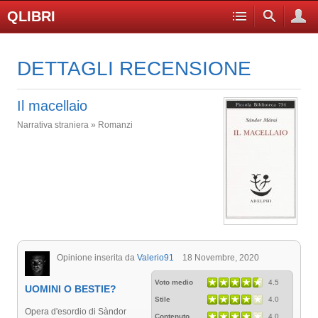
QLIBRI
DETTAGLI RECENSIONE
Il macellaio
Narrativa straniera » Romanzi
Opinione inserita da
Valerio91
18 Novembre, 2020
Voto medio
4.5
UOMINI O BESTIE?
Stile
4.0
Opera d'esordio di Sàndor
Contenuto
4.0