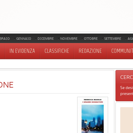
BRAIO
GENNAIO
DICEMBRE
NOVEMBRE
OTTOBRE
SETTEMBRE
AG
IN EVIDENZA
CLASSIFICHE
REDAZIONE
COMMUNI
CER
ONE
Se des
present