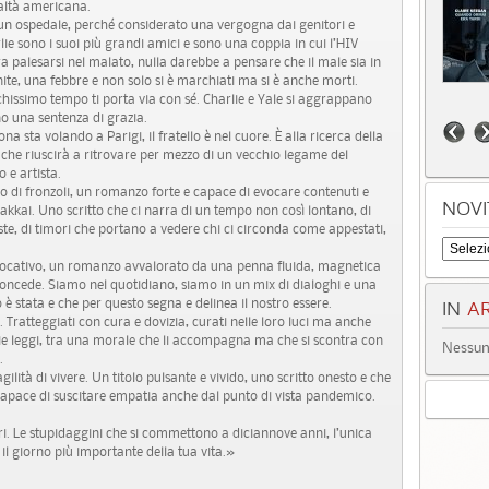
altà americana.
 un ospedale, perché considerato una vergogna dai genitori e
lie sono i suoi più grandi amici e sono una coppia in cui l’HIV
a palesarsi nel malato, nulla darebbe a pensare che il male sia in
te, una febbre e non solo si è marchiati ma si è anche morti.
hissimo tempo ti porta via con sé. Charlie e Yale si aggrappano
no una sentenza di grazia.
a sta volando a Parigi, il fratello è nel cuore. È alla ricerca della
 e che riuscirà a ritrovare per mezzo di un vecchio legame del
 e artista.
vo di fronzoli, un romanzo forte e capace di evocare contenuti e
NOVI
Makkai. Uno scritto che ci narra di un tempo non così lontano, di
uste, di timori che portano a vedere chi ci circonda come appestati,
evocativo, un romanzo avvalorato da una penna fluida, magnetica
 concede. Siamo nel quotidiano, siamo in un mix di dialoghi e una
è stata e che per questo segna e delinea il nostro essere.
IN
AR
i. Tratteggiati con cura e dovizia, curati nelle loro luci ma anche
rie leggi, tra una morale che li accompagna ma che si scontra con
Nessun 
.
ragilità di vivere. Un titolo pulsante e vivido, uno scritto onesto e che
e capace di suscitare empatia anche dal punto di vista pandemico.
ori. Le stupidaggini che si commettono a diciannove anni, l’unica
è il giorno più importante della tua vita.»