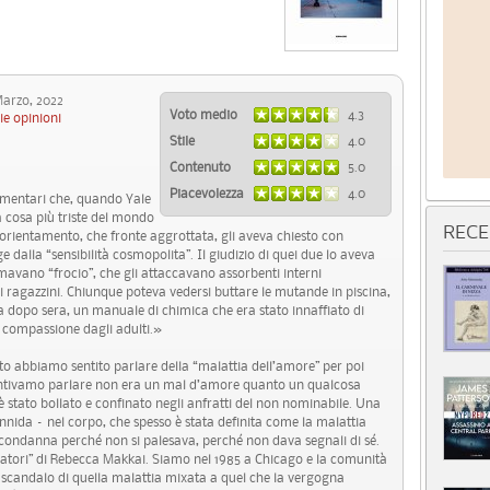
rzo, 2022
Voto medio
4.3
ie opinioni
Stile
4.0
Contenuto
5.0
Piacevolezza
4.0
limentari che, quando Yale
 cosa più triste del mondo
RECE
all’orientamento, che fronte aggrottata, gli aveva chiesto con
 dalla “sensibilità cosmopolita”. Il giudizio di quei due lo aveva
amavano “frocio”, che gli attaccavano assorbenti interni
i ragazzini. Chiunque poteva vedersi buttare le mutande in piscina,
a dopo sera, un manuale di chimica che era stato innaffiato di
n compassione dagli adulti.»
ato abbiamo sentito parlare della “malattia dell’amore” per poi
sentivamo parlare non era un mal d’amore quanto un qualcosa
stato bollato e confinato negli anfratti del non nominabile. Una
nnida – nel corpo, che spesso è stata definita come la malattia
 condanna perché non si palesava, perché non dava segnali di sé.
gnatori” di Rebecca Makkai. Siamo nel 1985 a Chicago e la comunità
 scandalo di quella malattia mixata a quel che la vergogna