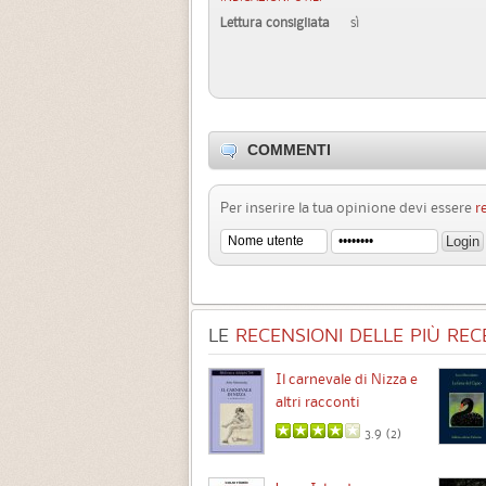
Lettura consigliata
sì
COMMENTI
Per inserire la tua opinione devi essere
r
LE
RECENSIONI DELLE PIÙ RECE
Chimere
Il carnevale di Nizza e
altri racconti
3.5 (
1
)
3.9 (
2
)
Intermezzo