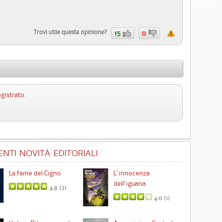
Trovi utile questa opinione?
15
0
egistrato
.
NTI NOVITÀ EDITORIALI
La fame del Cigno
L'innocenza
Id
dell'iguana
4.8 (
2
)
4.0 (
1
)
Ta