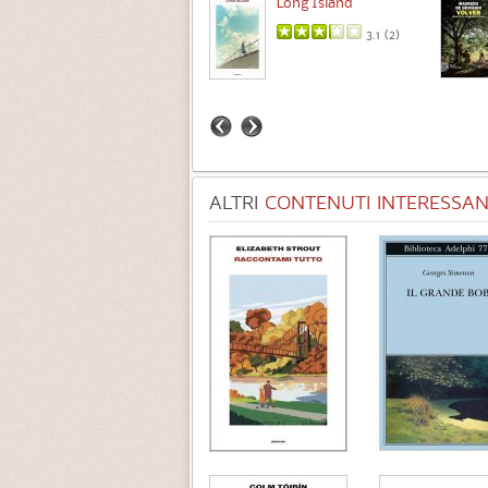
Long Island
3.7 (
3
)
3.1 (
2
)
ALTRI
CONTENUTI INTERESSANT