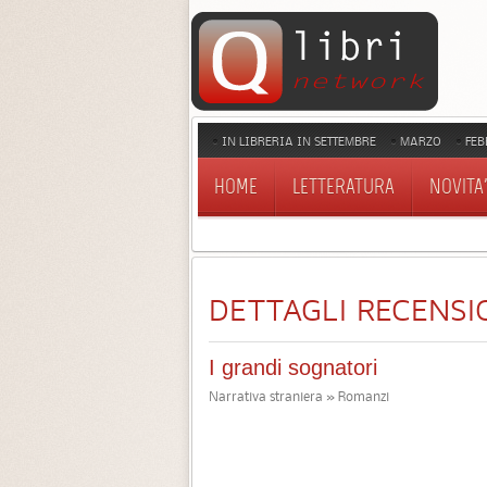
IN LIBRERIA IN SETTEMBRE
MARZO
FEB
HOME
LETTERATURA
NOVITA'
DETTAGLI RECENSI
I grandi sognatori
Narrativa straniera » Romanzi