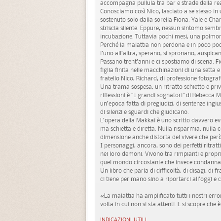
accompagna pullula tra bar e strade della re
Conosciamo così Nico, lasciato a se stesso in
sostenuto solo dalla sorella Fiona. Yale e Char
striscia silente. Eppure, nessun sintomo sembr
incubazione. Tuttavia pochi mesi, una polmoni
Perché la malattia non perdona e in poco poc
l’uno all’altra, sperano, si spronano, auspica
Passano trent’anni e ci spostiamo di scena. Fion
figlia finita nelle macchinazioni di una setta
fratello Nico, Richard, di professione fotografo
Una trama sospesa, un ritratto schietto e pri
riflessioni è “I grandi sognatori” di Rebecca 
un’epoca fatta di pregiudizi, di sentenze ingi
di silenzi e sguardi che giudicano.
L’opera della Makkai è uno scritto davvero 
ma schietta e diretta. Nulla risparmia, nulla
dimensione anche distorta del vivere che però 
I personaggi, ancora, sono dei perfetti ritratt
nei loro demoni. Vivono tra rimpianti e prop
quel mondo circostante che invece condanna
Un libro che parla di difficoltà, di disagi, di f
ci tiene per mano sino a riportarci all’oggi 
«La malattia ha amplificato tutti i nostri err
volta in cui non si sta attenti. E si scopre che 
INDICAZIONI UTILI