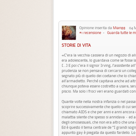
Opinione inserita da
Mian88
04 Ma
#1 recensione
-
Guarda tutte le m
STORIE DI VITA
«C’era la vecchia cassiera di un negozio di a
era adolescente, lo guardava come se fosse la
[…] E poi c’era il signor Irving, l’assistente 
prudenza se non pensava di cercarsi un college
segnato più di quello dei coetanei che lo chi
all’armadietto. Perché capitava anche ad altr
chiunque poteva essere costretto a usare, ser
piscio. Ma solo i froci veri erano guardati co
Quante volte nella nostra infanzia o nel pass
scoprire successivamente che quello di cui 
chiamato AIDS e che per anni e anni ancora è 
malattia silente che spesso si annidava – ed a
degli omosessuali, che non era altro che una
Ed è questo il tema centrale de “I grandi so
appunto gay è piegata da questo fardello. Lo