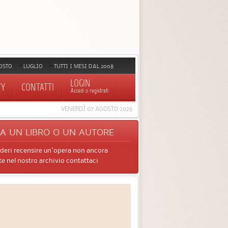
OSTO
LUGLIO
TUTTI I MESI DAL 2008
LOGIN
TY
CONTATTI
Accedi o registrati
VENERDÌ 07 AGOSTO 2026
CA
UN LIBRO O UN AUTORE
ideri recensire un'opera non ancora
e nel nostro archivio contattaci