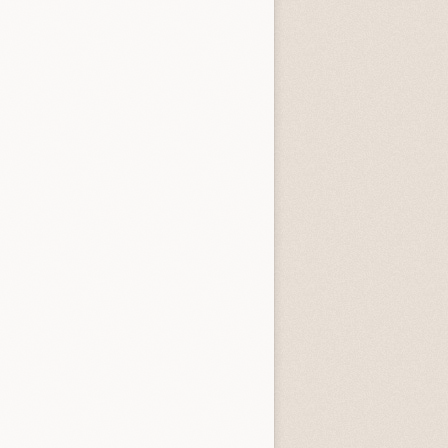
tardi
3.3 (
4
)
4.0 (
1
)