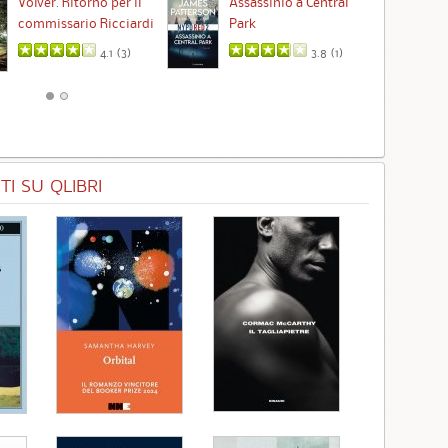
Volver. Ritorno per il
Assassinio a Central
commissario Ricciardi
Park
4.1 (
3
)
3.8 (
1
)
I SU QLIBRI