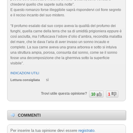
chiedervi quello che sapete sulla notte”.
E questo romanzo forse illeggibile saprà rispondervi col fiore segreto
e il reciso incanto del suo mistero.
“Il profumo esalato dal suo corpo aveva la qualità del profumo dei
funghi, quella carne della terra che sa di umidità prigioniera eppure è
così asciutta, ma l’offuscava l’odore d’olio d’ambra, recondita malattia
del mare, che le dava l’aria di aver invaso un sonno incauto e
completo. La sua carne aveva una grana arborea e sotto si intuiva
una struttura ampia, porosa, consunta dal sonno, come se il sonno
fosse una decomposizione che la ghermiva sotto la superficie
visibile”.
INDICAZIONI UTILI
sì
Lettura consigliata
Trovi utile questa opinione?
10
1
COMMENTI
Per inserire la tua opinione devi essere
registrato
.