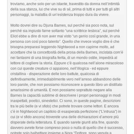
troviamo, anche solo per un istante, travestito da donna nell’intimità
della sua stanza, lui che vive su di sé, prima di tutti e per tutti gli altri
personaggi, la malattia di un’esistenza troppo dura da vivere.
Molto dovrei dire su Djuna Barnes, sul perché sia poco nota, sul
perché sia ingiusto farne soltanto “una scrittrice lesbica”, sul perché
Eliot ebbe a dire di non aver mai visto “un genio così grande, in una
persona con così poco talento”. Quello che invece voglio dire è che
bisogna preparasi leggendo Nightwood a non capirne molto, ad
accettare che la concettosità della prosa della Barnes, incistata com’è
nei fantasmi di una biografia ferita, di un mondo ostile, impedirà al
lettore di cogliere la storia. Eppure c’è qualcosa nell’alone miracoloso
con cui queste creature ci appaiono, nell’illogica - ed eppure
cristallina - disperazione delle loro battute, qualcosa di
definitivamente, irrimediabilmente vero nell’arreso abbandono delle
loro parole, che non possiamo riconoscere a questo libro un distillato
amarissimo di umanità. E non possiamo soprattuto negare alla
Barnes la capacità sublime di descrivere i propri personaggi in modi
inaspettati, poetici, sinestetici. Ci sono, in queste pagine, descrizioni
tra le più belle (e vi sfido) che potrete trovare come lettori. E ancora
c’è in Nightwood un capitolo di esasperata perfezione (“L’intrusa”) in
cui (e vi sfido ancora) troverete una delle dichiarazioni d’amore più
disperate della letteratura. E quando sarete giunti alla fine, quando
davvero avrete forse compreso poco o nulla di quello che è successo,
potrete solo balbettare insieme a Nora “Dottore, sono venuta a