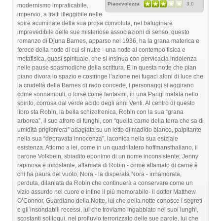
Piacevolezza
3.0
modernismo impraticabile,
impervio, a tratti illeggibile nelle
spire acuminate della sua prosa convoluta, nel baluginare
imprevedibile delle sue misteriose associazioni di senso, questo
romanzo di Djuna Barnes, apparso nel 1936, ha la grana materica e
feroce della notte di cui si nutre - una notte al contempo fisica e
metafisica, quasi spirituale, che si insinua con pervicacia indolenza
nelle pause spasmodiche della scrittura. E in questa notte che pian
piano divora lo spazio e costringe l’azione nei fugaci aloni di luce che
la crudeltà della Barnes di rado concede, i personaggi si aggirano
come sonnambuli, o forse come fantasmi, in una Parigi malata nello
spirito, corrosa dal verde acido degli anni Venti. Al centro di questo
libro sta Robin, la bella schizofrenica, Robin con la sua “grana
arborea”, il suo afrore di funghi, con “quella carne della terra che sa di
umidità prigioniera” adagiata su un letto di madido bianco, palpitante
nella sua “depravata innocenza”, laconica nella sua esiziale
esistenza. Attorno a lei, come in un quadrilatero hoffmansthaliano, il
barone Volkbein, sbiadito eponimo di un nome inconsistente; Jenny
rapinosa e incostante, affamata di Robin - come affamato di carne è
chi ha paura del vuoto; Nora - la disperata Nora - innamorata,
perduta, dilaniata da Robin che continuerà a conservare come un
vizio assurdo nel cuore e infine il più memorabile- il dottor Matthew
O’Connor, Guardiano della Notte, lui che della notte conosce i segreti
e gli insondabili recessi, lui che troviamo ingabbiato nei suoi lunghi,
scostanti soliloqui, nel profluvio terrorizzato delle sue parole, lui che