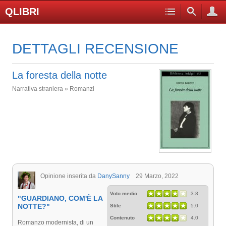
QLIBRI
DETTAGLI RECENSIONE
La foresta della notte
Narrativa straniera » Romanzi
Opinione inserita da
DanySanny
29 Marzo, 2022
Voto medio
3.8
"GUARDIANO, COM'È LA
NOTTE?"
Stile
5.0
Contenuto
4.0
Romanzo modernista, di un