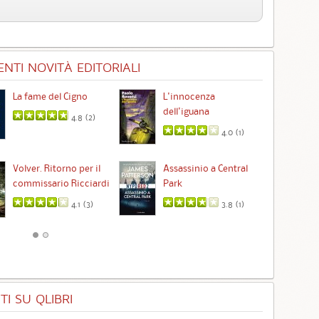
NTI NOVITÀ EDITORIALI
La fame del Cigno
L'innocenza
Id
dell'iguana
4.8 (
2
)
4.0 (
1
)
Ta
Volver. Ritorno per il
Assassinio a Central
commissario Ricciardi
Park
4.1 (
3
)
3.8 (
1
)
I SU QLIBRI