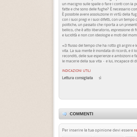
un macigno sulle spalle o fare i conti con la p
fatte e che sono delle fughe? È necessario co
È possibile avere assoluzione in virtù della f
con i suoi pregi e i suoi difetti, con un tempo 
politiche, un passato che riporta a un prese
bellico, che è atto liberatorio, espressione di 
e lucidità e non con ideologie e moti del mom
«Il flusso del tempo che ha rotto gli argini e 
vita. La sua mente è inondata di ricordi, e il l
reconditi, delle sue esperienze e ambizioni e 
le macerie della sua vita – e lui, incapace di di
INDICAZIONI UTILI
Lettura consigliata
sì
COMMENTI
Per inserire la tua opinione devi essere
r