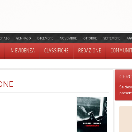
BRAIO
GENNAIO
DICEMBRE
NOVEMBRE
OTTOBRE
SETTEMBRE
AG
IN EVIDENZA
CLASSIFICHE
REDAZIONE
COMMUNI
CER
ONE
Se des
present