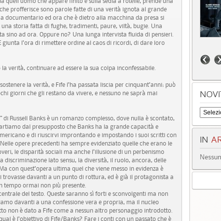
a quell’uomo che appare finito e sulla sedia a rotelle, prende una
he profferisce sono parole fatte di una verità ignota al grande
ema documentario ed ora che è dietro alla macchina da presa si
na storia fatta di fughe, tradimenti, paure, viltà, bugie. Una
a sino ad ora. Oppure no? Una lunga intervista fluida di pensieri.
giunta l’ora di rimettere ordine al caos di ricordi, di dare loro
a verità, continuare ad essere la sua colpa inconfessabile.
tenere la verità, e Fife l’ha passata liscia per cinquant’anni: può
ochi giorni che gli restano da vivere, e nessuno ne saprà mai
NOVI
i” di Russell Banks è un romanzo complesso, dove nulla è scontato,
. Partiamo dal presupposto che Banks ha la grande capacità e
americano e di riuscirvi improntando e impostando i suoi scritti con
IN
AR
 Nelle opere precedenti ha sempre evidenziato quelle che erano le
 poveri, le disparità sociali ma anche l’illusione di un perbenismo
Nessun 
a discriminazione lato sensu, la diversità, il ruolo, ancora, delle
. Ma con quest’opera ultima quel che viene messo in evidenza è
 trovasse davanti a un punto di rottura, ed è già il protagonista a
un tempo ormai non più presente.
centrale del testo. Queste saranno sì forti e sconvolgenti ma non
siamo davanti a una confessione vera e propria, ma il nucleo
itto non è dato a Fife come a nessun altro personaggio introdotto.
l è l’obiettivo di Fife/Banks? Fare i conti con un passato che è