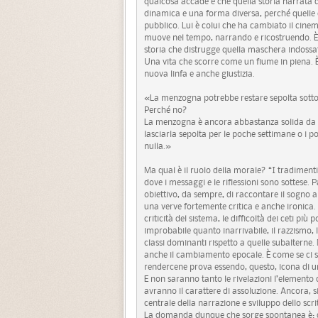
qualcosa accade e che quella storia narrata d
dinamica e una forma diversa, perché quelle c
pubblico. Lui è colui che ha cambiato il cin
muove nel tempo, narrando e ricostruendo. È u
storia che distrugge quella maschera indossat
Una vita che scorre come un fiume in piena. È 
nuova linfa e anche giustizia.
«La menzogna potrebbe restare sepolta sotto l
Perché no?
La menzogna è ancora abbastanza solida da sos
lasciarla sepolta per le poche settimane o i p
nulla.»
Ma qual è il ruolo della morale? “I tradiment
dove i messaggi e le riflessioni sono sottese
obiettivo, da sempre, di raccontare il sogno 
una verve fortemente critica e anche ironica.
criticità del sistema, le difficoltà dei ceti più
improbabile quanto inarrivabile, il razzismo, l
classi dominanti rispetto a quelle subalterne
anche il cambiamento epocale. È come se ci si
rendercene prova essendo, questo, icona di 
E non saranno tanto le rivelazioni l’elemento 
avranno il carattere di assoluzione. Ancora, 
centrale della narrazione e sviluppo dello scr
La domanda dunque che sorge spontanea è: qua