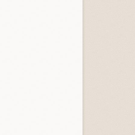
entità sconosciuta
Incastrati
Chime
3.3 (
1
)
3.8 (
1
)
tà
Quando ormai era
Inter
tardi
3.3 (
4
)
4.0 (
1
)