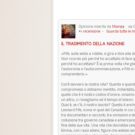
Opinione inserita da
Mian88
08 Ot
#1 recensione
-
Guarda tutte le m
IL TRADIMENTO DELLA NAZIONE
«Fife, sulla sedia a rotelle, si gira e dice all
Non ricordo più perché ho accettato di fare q
perché ho accettato? È la prima volta che g
l’autoironia e l’autocommiserazione, e Fife si
comprenderlo.»
Cos’è davvero la nostra vita? Quanto e qua
compromessi o abbiamo mentito, millantato,
quello che è il nostro codice d’onore, viviamo
un altro, ci risvegliamo ed è tempo di bilanc
Qual è, se c’è, il nostro lascito? Questo è a
Leonard Fife, icona in quel del Canada in cui 
tra documentari e racconti, tra omissioni e 
collusione tra governo canadese e americano a
fine della sua vita. Una vita che dovrebbe cel
Emma, con i suoi allievi, figure che adesso s