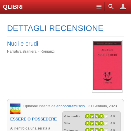
QLIBRI
DETTAGLI RECENSIONE
Nudi e crudi
Narrativa straniera » Romanzi
Opinione inserita da
enricocaramuscio
31 Gennaio, 2023
Voto medio
4.0
ESSERE O POSSEDERE
Stile
4.0
Al rientro da una serata a
Contenuto
4.0