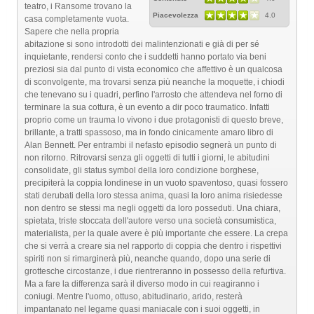
teatro, i Ransome trovano la
Piacevolezza
4.0
casa completamente vuota.
Sapere che nella propria
abitazione si sono introdotti dei malintenzionati e già di per sé
inquietante, rendersi conto che i suddetti hanno portato via beni
preziosi sia dal punto di vista economico che affettivo è un qualcosa
di sconvolgente, ma trovarsi senza più neanche la moquette, i chiodi
che tenevano su i quadri, perfino l'arrosto che attendeva nel forno di
terminare la sua cottura, è un evento a dir poco traumatico. Infatti
proprio come un trauma lo vivono i due protagonisti di questo breve,
brillante, a tratti spassoso, ma in fondo cinicamente amaro libro di
Alan Bennett. Per entrambi il nefasto episodio segnerà un punto di
non ritorno. Ritrovarsi senza gli oggetti di tutti i giorni, le abitudini
consolidate, gli status symbol della loro condizione borghese,
precipiterà la coppia londinese in un vuoto spaventoso, quasi fossero
stati derubati della loro stessa anima, quasi la loro anima risiedesse
non dentro se stessi ma negli oggetti da loro posseduti. Una chiara,
spietata, triste stoccata dell'autore verso una società consumistica,
materialista, per la quale avere è più importante che essere. La crepa
che si verrà a creare sia nel rapporto di coppia che dentro i rispettivi
spiriti non si rimarginerà più, neanche quando, dopo una serie di
grottesche circostanze, i due rientreranno in possesso della refurtiva.
Ma a fare la differenza sarà il diverso modo in cui reagiranno i
coniugi. Mentre l'uomo, ottuso, abitudinario, arido, resterà
impantanato nel legame quasi maniacale con i suoi oggetti, in