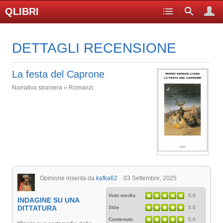
QLIBRI
DETTAGLI RECENSIONE
La festa del Caprone
Narrativa straniera » Romanzi
Opinione inserita da
kafka62
03 Settembre, 2025
Voto medio
5.0
INDAGINE SU UNA
DITTATURA
Stile
5.0
Contenuto
5.0