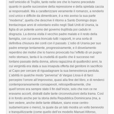
nell’omicidio di Trujillo, tanto nelle ore che lo hanno preceduto
quanto in quelle successive della repressione e della spietata caccia
ai responsabili. Ma a caratterizzare veramente il romanzo, a renderlo
così unico e difficile da dimenticare, è a mio avviso la sua parte
“moderna”, quella che descrive il ritorno a Santo Domingo dopo
trentacinque anni di volontario esilio negli Stati Uniti di Urania, la
figlia di un potente uomo del governo trujillista poi caduto in
disgrazia. La donna visita il vecchio padre malato e il resto della
famiglia, con cui aveva troncato tutti i rapporti, in una sorta di
definitiva chiusura dei conti con il passato. L’odio di Urania per suo
padre emerge lentamente, progressivamente, e il disvelamento
repentino dei motivi che lo hanno provocato ha l’effetto di un pugno
nello stomaco, tanta è la crudeltà di quello che è successo nel
lontano passato della donna, allora ragazzina di quattordici anni, la
cui verginità era stata a sua insaputa offerta dal genitore in sacrificio
al Capo per cercare di riguadagnare la sua benevolenza perduta.
L’abilità in qualche modo “perversa” di Vargas Llosa è di farci
percepire l’orrore all’improvviso, quasi alla fine del libro, e di renderci
contemporaneamente consapevoli, retrospettivamente, che
quell’orrore era sempre stato lì fin dall’inizio, solo che non ce ne
eravamo accorti, distratti dalle tante circonvoluzioni della trama. Così
è in fondo anche per la storia della Repubblica Dominicana (ma, a
ben vedere, anche delle tante dittature, siano esse centro-
sudamericane o meno), la quale da un lato mostra un volto benevolo
e tranquillizzante (come quello dell’ex modello Manuel Alfonso,