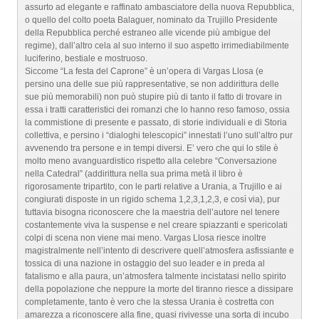
assurto ad elegante e raffinato ambasciatore della nuova Repubblica,
o quello del colto poeta Balaguer, nominato da Trujillo Presidente
della Repubblica perché estraneo alle vicende più ambigue del
regime), dall’altro cela al suo interno il suo aspetto irrimediabilmente
luciferino, bestiale e mostruoso.
Siccome “La festa del Caprone” è un’opera di Vargas Llosa (e
persino una delle sue più rappresentative, se non addirittura delle
sue più memorabili) non può stupire più di tanto il fatto di trovare in
essa i tratti caratteristici dei romanzi che lo hanno reso famoso, ossia
la commistione di presente e passato, di storie individuali e di Storia
collettiva, e persino i “dialoghi telescopici” innestati l’uno sull’altro pur
avvenendo tra persone e in tempi diversi. E’ vero che qui lo stile è
molto meno avanguardistico rispetto alla celebre “Conversazione
nella Catedral” (addirittura nella sua prima metà il libro è
rigorosamente tripartito, con le parti relative a Urania, a Trujillo e ai
congiurati disposte in un rigido schema 1,2,3,1,2,3, e così via), pur
tuttavia bisogna riconoscere che la maestria dell’autore nel tenere
costantemente viva la suspense e nel creare spiazzanti e spericolati
colpi di scena non viene mai meno. Vargas Llosa riesce inoltre
magistralmente nell’intento di descrivere quell’atmosfera asfissiante e
tossica di una nazione in ostaggio del suo leader e in preda al
fatalismo e alla paura, un’atmosfera talmente incistatasi nello spirito
della popolazione che neppure la morte del tiranno riesce a dissipare
completamente, tanto è vero che la stessa Urania è costretta con
amarezza a riconoscere alla fine, quasi rivivesse una sorta di incubo