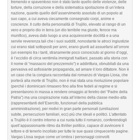
tremendo e spaventoso non è stato tanto quello delle violenze, delle
torture, della corruzione e della sistematica spoliazione di un’intera
nazione, quanto quello dell’asservimento assoluto di un popolo al
suo capo, a cui aveva ciecamente consegnato corpi, anime e
coscienze. Il culto della personalità di Trujillo, elevato al rango di un
vero e proprio dio in terra (un dio terribile ma giusto, feroce ma
munifico), aveva dato luogo a una acquiescente docilità e a una
servile reverenza tali che i suoi sudditi, nonostante le atroci ingiustizie
cui erano stati sottoposti per anni, erano giunti ad assuefarsi all’orrore
(un esempio tra i tanti, stranamente poco conosciuto al giorno d’oggi,
è l’eccidio di circa ventimila immigrati haitiani, passato alla storia con
il nome di “massacro del prezzemolo”) e addirittura, obnubilati da una
pervasiva ed asfissiante propaganda, ad amare il loro dittatore. Non è
un caso che la congiura raccontata dal romanzo di Vargas Llosa, che
porterà alla morte di Trujillo, non è mai stata una rivoluzione popolare
(perché i dominicani rimasero fino alla fine fedeli al regime e si
presentarono in massa a rendere omaggio al feretro del “Padre della
Patria”) ma una cospirazione nata all’interno della classe medio-alta
(rappresentanti dell’Esercito, funzionari della pubblica
amministrazione), per motivi in gran parte personali (umiliazioni
subite, persecuzioni familiari, ecc) più che ideali e politici. L’attentato
a Trujillo è il centro intorno a cui ruota tutto il romanzo, conferendogli
quell’appassionante ritmo da thriller politico, capace di avvincere il
lettore e di tenerlo incollato per tutte le sue quasi cinquecento pagine.
Vargas Llosa segue come un’ombra i personaggi coinvolti