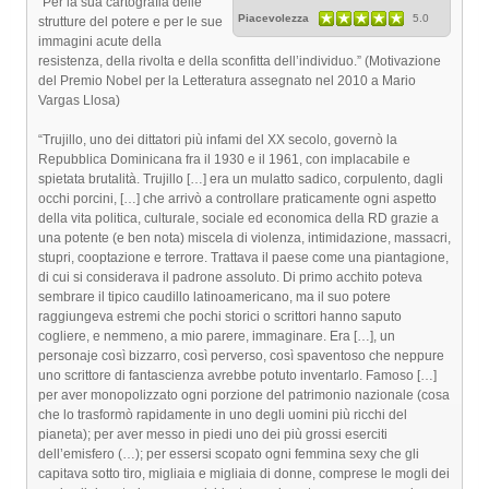
“Per la sua cartografia delle
Piacevolezza
5.0
strutture del potere e per le sue
immagini acute della
resistenza, della rivolta e della sconfitta dell’individuo.” (Motivazione
del Premio Nobel per la Letteratura assegnato nel 2010 a Mario
Vargas Llosa)
“Trujillo, uno dei dittatori più infami del XX secolo, governò la
Repubblica Dominicana fra il 1930 e il 1961, con implacabile e
spietata brutalità. Trujillo […] era un mulatto sadico, corpulento, dagli
occhi porcini, […] che arrivò a controllare praticamente ogni aspetto
della vita politica, culturale, sociale ed economica della RD grazie a
una potente (e ben nota) miscela di violenza, intimidazione, massacri,
stupri, cooptazione e terrore. Trattava il paese come una piantagione,
di cui si considerava il padrone assoluto. Di primo acchito poteva
sembrare il tipico caudillo latinoamericano, ma il suo potere
raggiungeva estremi che pochi storici o scrittori hanno saputo
cogliere, e nemmeno, a mio parere, immaginare. Era […], un
personaje così bizzarro, così perverso, così spaventoso che neppure
uno scrittore di fantascienza avrebbe potuto inventarlo. Famoso […]
per aver monopolizzato ogni porzione del patrimonio nazionale (cosa
che lo trasformò rapidamente in uno degli uomini più ricchi del
pianeta); per aver messo in piedi uno dei più grossi eserciti
dell’emisfero (…); per essersi scopato ogni femmina sexy che gli
capitava sotto tiro, migliaia e migliaia di donne, comprese le mogli dei