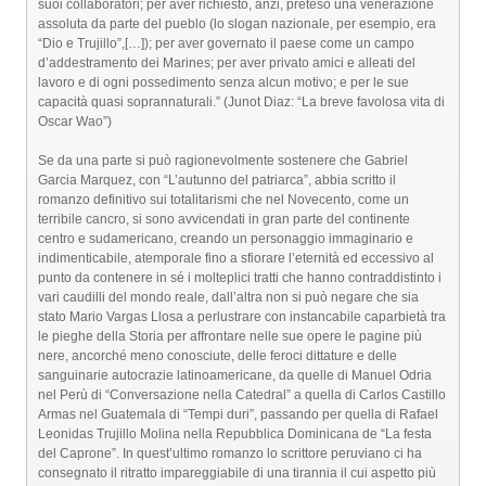
suoi collaboratori; per aver richiesto, anzi, preteso una venerazione
assoluta da parte del pueblo (lo slogan nazionale, per esempio, era
“Dio e Trujillo”,[…]); per aver governato il paese come un campo
d’addestramento dei Marines; per aver privato amici e alleati del
lavoro e di ogni possedimento senza alcun motivo; e per le sue
capacità quasi soprannaturali.” (Junot Diaz: “La breve favolosa vita di
Oscar Wao”)
Se da una parte si può ragionevolmente sostenere che Gabriel
Garcia Marquez, con “L’autunno del patriarca”, abbia scritto il
romanzo definitivo sui totalitarismi che nel Novecento, come un
terribile cancro, si sono avvicendati in gran parte del continente
centro e sudamericano, creando un personaggio immaginario e
indimenticabile, atemporale fino a sfiorare l’eternità ed eccessivo al
punto da contenere in sé i molteplici tratti che hanno contraddistinto i
vari caudilli del mondo reale, dall’altra non si può negare che sia
stato Mario Vargas Llosa a perlustrare con instancabile caparbietà tra
le pieghe della Storia per affrontare nelle sue opere le pagine più
nere, ancorché meno conosciute, delle feroci dittature e delle
sanguinarie autocrazie latinoamericane, da quelle di Manuel Odria
nel Perù di “Conversazione nella Catedral” a quella di Carlos Castillo
Armas nel Guatemala di “Tempi duri”, passando per quella di Rafael
Leonidas Trujillo Molina nella Repubblica Dominicana de “La festa
del Caprone”. In quest’ultimo romanzo lo scrittore peruviano ci ha
consegnato il ritratto impareggiabile di una tirannia il cui aspetto più