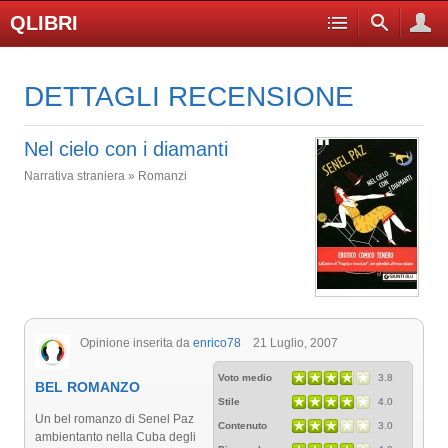
QLIBRI
DETTAGLI RECENSIONE
Nel cielo con i diamanti
Narrativa straniera » Romanzi
Opinione inserita da
enrico78
21 Luglio, 2007
Voto medio
3.8
BEL ROMANZO
Stile
4.0
Un bel romanzo di Senel Paz
Contenuto
3.0
ambientanto nella Cuba degli