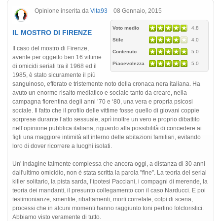
Opinione inserita da
Vita93
08 Gennaio, 2015
Voto medio
4.8
IL MOSTRO DI FIRENZE
Stile
4.0
Il caso del mostro di Firenze,
Contenuto
5.0
avente per oggetto ben 16 vittime
Piacevolezza
5.0
di omicidi seriali tra il 1968 ed il
1985, è stato sicuramente il più
sanguinoso, efferato e tristemente noto della cronaca nera italiana. Ha
avuto un enorme risalto mediatico e sociale tanto da creare, nella
campagna fiorentina degli anni ’70 e ‘80, una vera e propria psicosi
sociale. Il fatto che il profilo delle vittime fosse quello di giovani coppie
sorprese durante l’atto sessuale, aprì inoltre un vero e proprio dibattito
nell’opinione pubblica italiana, riguardo alla possibilità di concedere ai
figli una maggiore intimità all’interno delle abitazioni familiari, evitando
loro di dover ricorrere a luoghi isolati.
Un' indagine talmente complessa che ancora oggi, a distanza di 30 anni
dall'ultimo omicidio, non è stata scritta la parola "fine”. La teoria del serial
killer solitario, la pista sarda, l’ipotesi Pacciani, i compagni di merende, la
teoria dei mandanti, il presunto collegamento con il caso Narducci. E poi
testimonianze, smentite, ribaltamenti, morti correlate, colpi di scena,
processi che in alcuni momenti hanno raggiunto toni perfino folcloristici.
Abbiamo visto veramente di tutto.