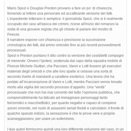
Mario Spezi e Douglas Preston provano a fare un po’ di chiarezza,
fornendo al lettore una personale ed accattivante versione dei fatti.
L'espediente letterario è semplice: il giornalista Spezi, che si è realmente
occupato del caso all'epoca dei crimini, riceve all'inizio del romanzo la
visita di una giovane regista che gli chiede di parlare del mostro di
Firenze.
Il narratore espone con chiarezza e precisione la successione
cronologica dei fatti, dal primo omicidio fino ai più recenti provvedimenti
processuali.
Spezi e Preston puntano il dito contro la versione dei cosiddetti compagni
di merende. Ovvero l’ipotesi, sostenuta dal capo della squadra mobile di
Firenze Michele Giuttari, che Pacciani, Vanni e Lotti fossero gli esecutori
materiali degli omicidi e che alle loro spalle si celasse una sorta di
secondo livello di mandanti a carattere esoterico. Una teoria che ha
portato all’incarcerazione di Vanni e Lotti, mentre Pacciani venne trovato
morto alla vigilia del secondo processo d’appello. Una “verità”
processuale che non hai mai convinto del tutto l’opinione pubblica, che
comprensibilmente ha faticato ad immaginare personaggi tanto
folcloristici e macchiettistici, per quanto negativi e capaci di compiere
azioni orrende, nel ruolo di assassini seriali freddi e calcolatori. A fronte di
qualche sparuto indizio, la sensazione è che le prove vere e proprie
scarseggiassero, per usare un eufemismo.
I due autori forniscono quindi una loro differente soluzione del caso, in un