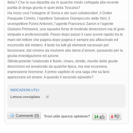
Italia? Che la sua dipartita sia in qualche modo collegata alla recente
partita di droga giunta in quel della Toscana?
Ha inizio così l’indagine di Sonia e dei suoi collaboratori, il Dottor
Pasquale Ciriello, l’ispettore Salvatore Giampiccolo detto Ninì, il
viceispettore Fulvio Antonini, l’agente Francesco Zanon e l’agente
Giuliano Primavesi, una squadra forse di modeste dimensioni ma di gran
simpatia e professionalità. Passo dopo passo il caso scorre rapido tra le
mani del lettore che pagina dopo pagina è sempre più affascinato ed
incuriosito dal mistero. Il testo ha tutti gli elementi necessari per
funzionare; dal crimine da risolvere alla storia d’amore, passando per la
giusta investigazione ed azione.
Stilisticamente l’elaborato è fluido, chiaro, diretto, munito delle giuste
descrizioni ed avvalorato da qualche tipica, ma mai eccessiva,
espressione livornese. Il primo capitolo di una saga che sa farsi
apprezzare ed amare. A quando il secondo episodio?
INDICAZIONI UTILI
sì
Lettura consigliata
Commenti (0)
Trovi utile questa opinione?
14
0