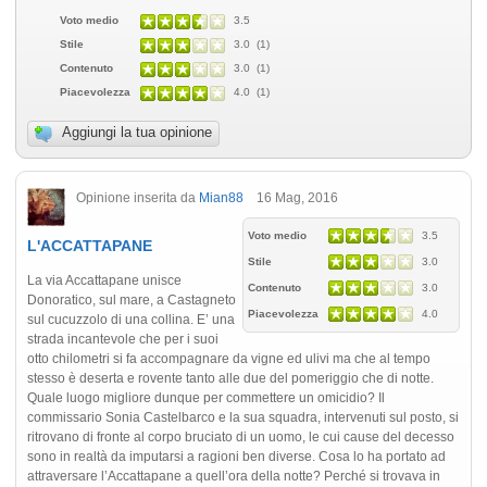
Voto medio
3.5
Stile
3.0 (1)
Contenuto
3.0 (1)
Piacevolezza
4.0 (1)
Aggiungi la tua opinione
Opinione inserita da
Mian88
16 Mag, 2016
Voto medio
3.5
L'ACCATTAPANE
Stile
3.0
La via Accattapane unisce
Contenuto
3.0
Donoratico, sul mare, a Castagneto
Piacevolezza
4.0
sul cucuzzolo di una collina. E’ una
strada incantevole che per i suoi
otto chilometri si fa accompagnare da vigne ed ulivi ma che al tempo
stesso è deserta e rovente tanto alle due del pomeriggio che di notte.
Quale luogo migliore dunque per commettere un omicidio? Il
commissario Sonia Castelbarco e la sua squadra, intervenuti sul posto, si
ritrovano di fronte al corpo bruciato di un uomo, le cui cause del decesso
sono in realtà da imputarsi a ragioni ben diverse. Cosa lo ha portato ad
attraversare l’Accattapane a quell’ora della notte? Perché si trovava in