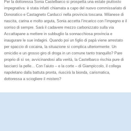
Per la dottoressa Sonia Castelbarco si prospetta una estate piuttosto
impegnativa: è stata infatti chiamata a capo del nuovo commissariato di
Donoratico e Castagneto Carducci nella provincia toscana. Milanese di
nascita, carina e molto arguta, Sonia accetta l’incarico con l’impegno e il
sorriso di sempre. Sarà il cadavere mezzo carbonizzato sulla via
Accattapane a mettere in subbuglio la sonnacchiosa provincia e
inaugurare le sue indagini. Quando poi un figlio di papà viene arrestato
per spaccio di cocaina, la situazione si complica ulteriormente. Un
omicidio e un grosso giro di droga in un comune tanto tranquillo? Pare
proprio di sì se, avvicinandosi alla verità, la Castelbarco rischia pure di
lasciarci la pelle... Con l’aiuto – e la corte – di Giampiccolo, il collega
napoletano dalla battuta pronta, riuscirà la bionda, carismatica,
dottoressa a sciogliere il mistero?