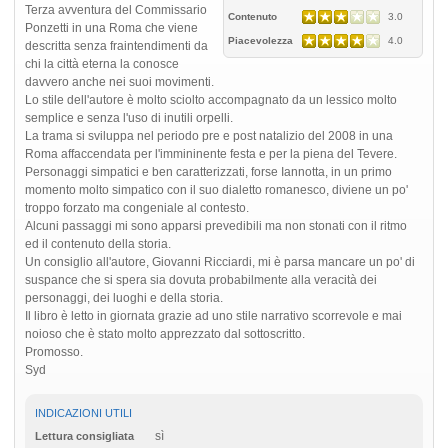
Terza avventura del Commissario
Contenuto
3.0
Ponzetti in una Roma che viene
Piacevolezza
4.0
descritta senza fraintendimenti da
chi la città eterna la conosce
davvero anche nei suoi movimenti.
Lo stile dell'autore è molto sciolto accompagnato da un lessico molto
semplice e senza l'uso di inutili orpelli.
La trama si sviluppa nel periodo pre e post natalizio del 2008 in una
Roma affaccendata per l'immininente festa e per la piena del Tevere.
Personaggi simpatici e ben caratterizzati, forse Iannotta, in un primo
momento molto simpatico con il suo dialetto romanesco, diviene un po'
troppo forzato ma congeniale al contesto.
Alcuni passaggi mi sono apparsi prevedibili ma non stonati con il ritmo
ed il contenuto della storia.
Un consiglio all'autore, Giovanni Ricciardi, mi è parsa mancare un po' di
suspance che si spera sia dovuta probabilmente alla veracità dei
personaggi, dei luoghi e della storia.
Il libro è letto in giornata grazie ad uno stile narrativo scorrevole e mai
noioso che è stato molto apprezzato dal sottoscritto.
Promosso.
Syd
INDICAZIONI UTILI
sì
Lettura consigliata