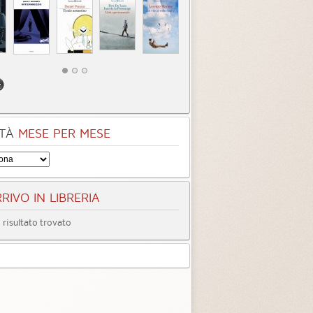
TÀ
MESE PER MESE
RIVO IN LIBRERIA
risultato trovato
lupo e la luna
egoria:
Romanzi
4.3 (
1
)