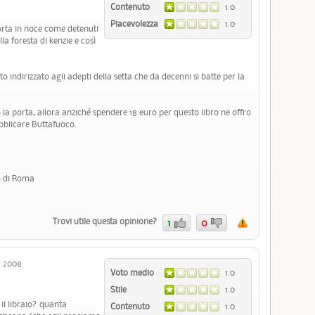
Contenuto
1.0
Piacevolezza
1.0
porta in noce come detenuti
la foresta di kenzie e così
 indirizzato agli adepti della setta che da decenni si batte per la
to la porta, allora anziché spendere 18 euro per questo libro ne offro
pubblicare Buttafuoco.
co di Roma
Trovi utile questa opinione?
1
0
, 2008
Voto medio
1.0
Stile
1.0
il libraio? quanta
Contenuto
1.0