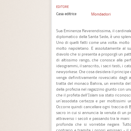
EDITORE
Casa editrice
Mondadori
Sua Eminenza Reverendissima, il cardinale
diplomatico della Santa Sede, è uno sple
Uno di quelli fatti come una volta: molto
molto napoletano. E assolutamente al su
diavolo che si presenta a proporgli un pa
di altissimo rango, che conosce alla perfe
ideogrammi, il sanscrito, i sacri testi, i ca
newyorkese. Che cosa desidera il principe d
venga definitivamente rovesciato dagli al
tratta del monaco Bahira, un eremita del
della profezia nel ragazzino giunto con u
che il profeta dell'Islam sia stato ricono
un'assodata certezza e per moltissimi uno
Occorre quindi cancellare ogni traccia di Ba
sacro in cui si annuncia la venuta di un p
attraverso i secoli e passando tra le mani
profonda che si vorrebbe negare. Tutto
contrario e tramite i propri emissari - il