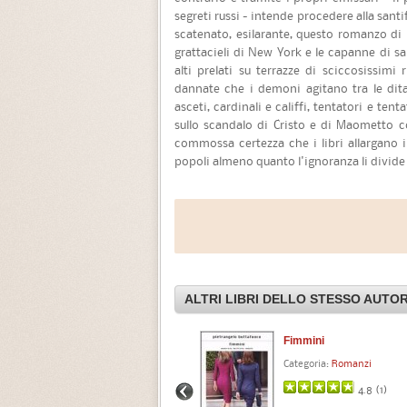
segreti russi - intende procedere alla santi
scatenato, esilarante, questo romanzo di 
grattacieli di New York e le capanne di san
alti prelati su terrazze di sciccosissimi
dannate che i demoni agitano tra le dit
asceti, cardinali e califfi, tentatori e tent
sullo scandalo di Cristo e di Maometto c
commossa certezza che i libri allargano 
popoli almeno quanto l'ignoranza li divide 
ALTRI LIBRI DELLO STESSO AUTO
Fimmini
Categoria:
Romanzi
4.8 (
1
)