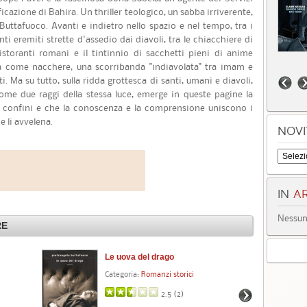
ficazione di Bahira. Un thriller teologico, un sabba irriverente,
Buttafuoco. Avanti e indietro nello spazio e nel tempo, tra i
ti eremiti strette d'assedio dai diavoli, tra le chiacchiere di
 ristoranti romani e il tintinnio di sacchetti pieni di anime
a come nacchere, una scorribanda "indiavolata" tra imam e
ati. Ma su tutto, sulla ridda grottesca di santi, umani e diavoli,
ome due raggi della stessa luce, emerge in queste pagine la
i confini e che la conoscenza e la comprensione uniscono i
e li avvelena.
NOVI
IN
AR
Nessun 
RE
Le uova del drago
Il 
Categoria:
Romanzi storici
Cat
2.5 (
2
)