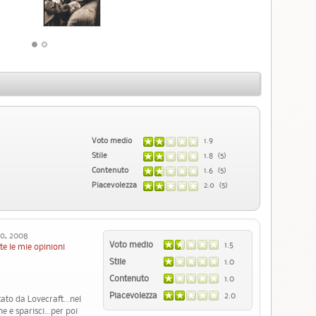
Voto medio
1.9
Stile
1.8 (5)
Contenuto
1.6 (5)
Piacevolezza
2.0 (5)
o, 2008
Voto medio
1.5
te le mie opinioni
Stile
1.0
Contenuto
1.0
Piacevolezza
2.0
ato da Lovecraft...nel
e e sparisci...per poi