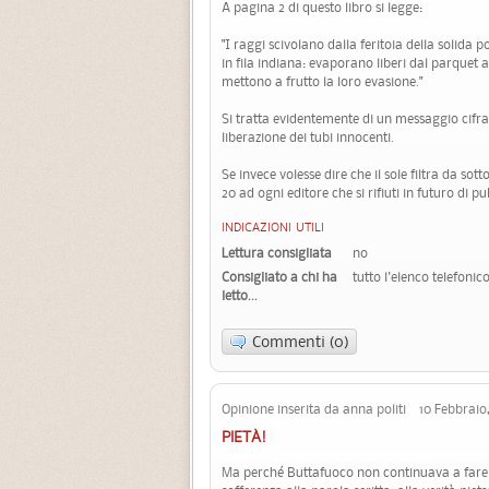
A pagina 2 di questo libro si legge:
"I raggi scivolano dalla feritoia della solida 
in fila indiana: evaporano liberi dal parquet al
mettono a frutto la loro evasione."
Si tratta evidentemente di un messaggio cifrato
liberazione dei tubi innocenti.
Se invece volesse dire che il sole filtra da sot
20 ad ogni editore che si rifiuti in futuro di 
INDICAZIONI UTILI
Lettura consigliata
no
Consigliato a chi ha
tutto l'elenco telefoni
letto...
Commenti (0)
Opinione inserita da anna politi 10 Febbraio
PIETÀ!
Ma perché Buttafuoco non continuava a fare 