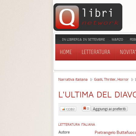
IN LIBRERIA IN SETTEMBRE
MARZO
FEB
HOME
LETTERATURA
NOVITA'
Narrativa italiana
Gialli, Thriller, Horror
L
L'ULTIMA DEL DIAV
0
Aggiungi ai preferiti
13382
LETTERATURA ITALIANA
Autore
Pietrangelo Buttafuoc