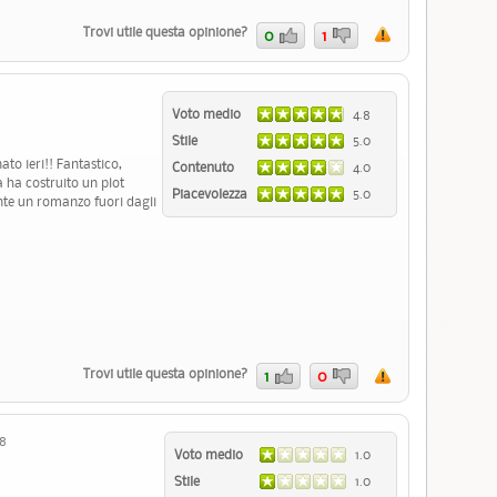
Trovi utile questa opinione?
0
1
Voto medio
4.8
Stile
5.0
ato ieri!! Fantastico,
Contenuto
4.0
a ha costruito un plot
Piacevolezza
5.0
nte un romanzo fuori dagli
Trovi utile questa opinione?
1
0
08
Voto medio
1.0
Stile
1.0