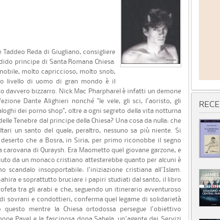
 Taddeo Reda di Giugliano, consigliere
ndido principe di Santa Romana Chiesa.
 nobile, molto capriccioso, molto snob,
o livello di uomo di gran mondo è il
tto davvero bizzarro. Nick Mac Pharpharel è infatti un demone
zione Dante Alighieri nonché "le vele, gli sci, l'aoristo, gli
RECE
taloghi dei porno shop", oltre a ogni segreto della vita notturna
elle Tenebre dal principe della Chiesa? Una cosa da nulla: che
tari un santo del quale, peraltro, nessuno sa più niente. Si
 deserto che a Bosra, in Siria, per primo riconobbe il segno
na carovana di Quraysh. Era Maometto quel giovane garzone, e
sciuto da un monaco cristiano attesterebbe quanto per alcuni è
 scandalo insopportabile: l'iniziazione cristiana all'Islam.
hira e soprattutto bruciare i papiri studiati dal santo, il libro
rofeta tra gli arabi e che, seguendo un itinerario avventuroso
 di sovrani e condottieri, conferma quel legame di solidarietà
 questo mentre la Chiesa ortodossa persegue l'obiettivo
 pope Pavel e la fascinosa dona Sabela, un'agente dei Servizi