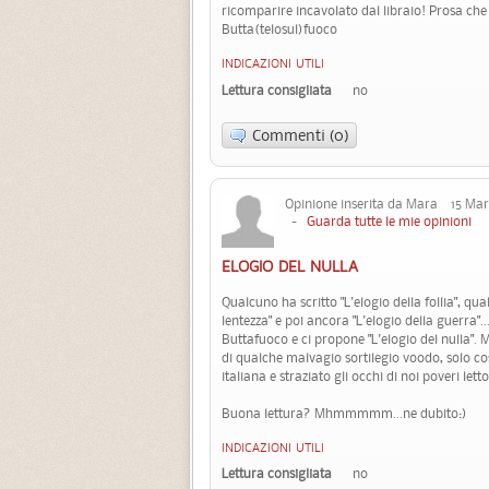
ricomparire incavolato dal libraio! Prosa che
Butta(telosul)fuoco
INDICAZIONI UTILI
Lettura consigliata
no
Commenti (0)
Opinione inserita da Mara 15 Mar
-
Guarda tutte le mie opinioni
ELOGIO DEL NULLA
Qualcuno ha scritto "L'elogio della follia", qua
lentezza" e poi ancora "L'elogio della guerra".
Buttafuoco e ci propone "L'elogio del nulla". M
di qualche malvagio sortilegio voodo, solo co
italiana e straziato gli occhi di noi poveri letto
Buona lettura? Mhmmmmm...ne dubito:)
INDICAZIONI UTILI
Lettura consigliata
no