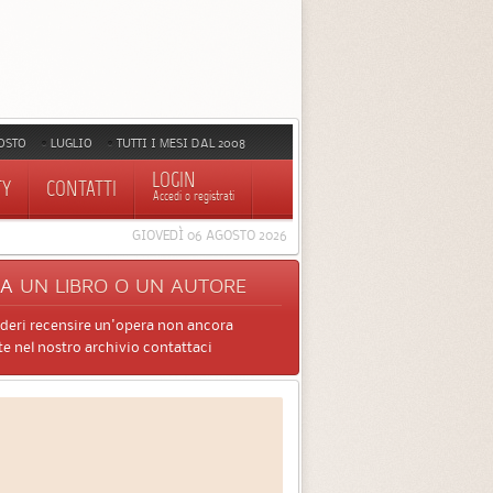
OSTO
LUGLIO
TUTTI I MESI DAL 2008
LOGIN
TY
CONTATTI
Accedi o registrati
GIOVEDÌ 06 AGOSTO 2026
CA
UN LIBRO O UN AUTORE
ideri recensire un'opera non ancora
e nel nostro archivio contattaci