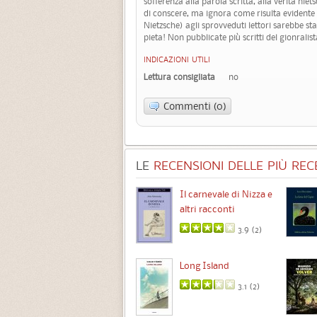
sofferenza alla parola scritta, alla verità ni
di conscere, ma ignora come risulta evidente 
Nietzsche) agli sprovveduti lettori sarebbe sta
pieta! Non pubblicate più scritti del gionral
INDICAZIONI UTILI
Lettura consigliata
no
Commenti (0)
LE
RECENSIONI DELLE PIÙ RECE
Chimere
Il carnevale di Nizza e
altri racconti
3.5 (
1
)
3.9 (
2
)
Intermezzo
Long Island
3.7 (
3
)
3.1 (
2
)