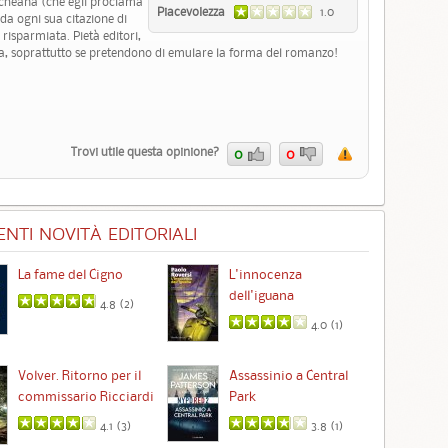
etscheana (che egli proclama
Piacevolezza
1.0
da ogni sua citazione di
 risparmiata. Pietà editori,
ista, soprattutto se pretendono di emulare la forma del romanzo!
Trovi utile questa opinione?
0
0
NTI NOVITÀ EDITORIALI
La fame del Cigno
L'innocenza
Id
dell'iguana
4.8 (
2
)
4.0 (
1
)
Ta
Volver. Ritorno per il
Assassinio a Central
commissario Ricciardi
Park
4.1 (
3
)
3.8 (
1
)