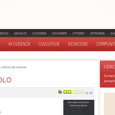
BRAIO
GENNAIO
DICEMBRE
NOVEMBRE
OTTOBRE
SETTEMBRE
AG
IN EVIDENZA
CLASSIFICHE
REDAZIONE
COMMUNI
CER
'ultima del diavolo
Se des
OLO
present
1.9
(
5
)
o