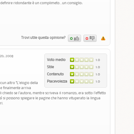
 definire ridondante è un complimeto...un consiglio:
Trovi utile questa opinione?
0
0
zo, 2008
Voto medio
1.0
Stile
1.0
Contenuto
1.0
Piacevolezza
1.0
lcun altro "L'elogio della
..e finalmente arriva
i chiedo se l'autore, mentre scriveva il romanzo, era sotto l'effetto
sì si possono spiegare le pagine che hanno vituperato la lingua
ri.