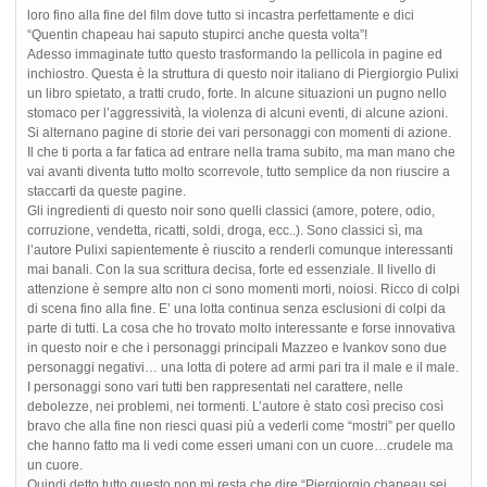
loro fino alla fine del film dove tutto si incastra perfettamente e dici
“Quentin chapeau hai saputo stupirci anche questa volta”!
Adesso immaginate tutto questo trasformando la pellicola in pagine ed
inchiostro. Questa è la struttura di questo noir italiano di Piergiorgio Pulixi
un libro spietato, a tratti crudo, forte. In alcune situazioni un pugno nello
stomaco per l’aggressività, la violenza di alcuni eventi, di alcune azioni.
Si alternano pagine di storie dei vari personaggi con momenti di azione.
Il che ti porta a far fatica ad entrare nella trama subito, ma man mano che
vai avanti diventa tutto molto scorrevole, tutto semplice da non riuscire a
staccarti da queste pagine.
Gli ingredienti di questo noir sono quelli classici (amore, potere, odio,
corruzione, vendetta, ricatti, soldi, droga, ecc..). Sono classici sì, ma
l’autore Pulixi sapientemente è riuscito a renderli comunque interessanti
mai banali. Con la sua scrittura decisa, forte ed essenziale. Il livello di
attenzione è sempre alto non ci sono momenti morti, noiosi. Ricco di colpi
di scena fino alla fine. E’ una lotta continua senza esclusioni di colpi da
parte di tutti. La cosa che ho trovato molto interessante e forse innovativa
in questo noir e che i personaggi principali Mazzeo e Ivankov sono due
personaggi negativi… una lotta di potere ad armi pari tra il male e il male.
I personaggi sono vari tutti ben rappresentati nel carattere, nelle
debolezze, nei problemi, nei tormenti. L’autore è stato così preciso così
bravo che alla fine non riesci quasi più a vederli come “mostri” per quello
che hanno fatto ma li vedi come esseri umani con un cuore…crudele ma
un cuore.
Quindi detto tutto questo non mi resta che dire “Piergiorgio chapeau sei