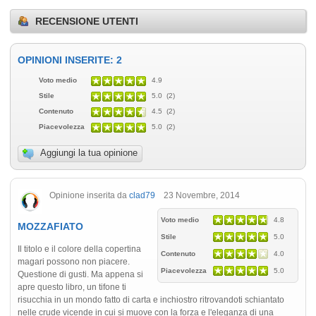
RECENSIONE UTENTI
OPINIONI INSERITE: 2
Voto medio
4.9
Stile
5.0 (2)
Contenuto
4.5 (2)
Piacevolezza
5.0 (2)
Aggiungi la tua opinione
Opinione inserita da
clad79
23 Novembre, 2014
Voto medio
4.8
MOZZAFIATO
Stile
5.0
Il titolo e il colore della copertina
Contenuto
4.0
magari possono non piacere.
Piacevolezza
5.0
Questione di gusti. Ma appena si
apre questo libro, un tifone ti
risucchia in un mondo fatto di carta e inchiostro ritrovandoti schiantato
nelle crude vicende in cui si muove con la forza e l'eleganza di una