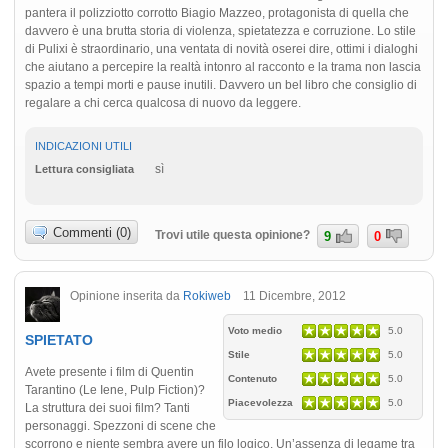
pantera il polizziotto corrotto Biagio Mazzeo, protagonista di quella che
davvero è una brutta storia di violenza, spietatezza e corruzione. Lo stile
di Pulixi è straordinario, una ventata di novità oserei dire, ottimi i dialoghi
che aiutano a percepire la realtà intonro al racconto e la trama non lascia
spazio a tempi morti e pause inutili. Davvero un bel libro che consiglio di
regalare a chi cerca qualcosa di nuovo da leggere.
INDICAZIONI UTILI
sì
Lettura consigliata
Commenti (0)
Trovi utile questa opinione?
9
0
Opinione inserita da
Rokiweb
11 Dicembre, 2012
Voto medio
5.0
SPIETATO
Stile
5.0
Avete presente i film di Quentin
Contenuto
5.0
Tarantino (Le Iene, Pulp Fiction)?
Piacevolezza
5.0
La struttura dei suoi film? Tanti
personaggi. Spezzoni di scene che
scorrono e niente sembra avere un filo logico. Un’assenza di legame tra