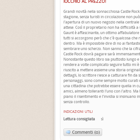
IOCCHIO AL PREZZO!
Grandi novità nella sonnacchiosa Castle Rock
stagione, senza turisti in circolazione non p
l'apertura di un nuovo negozio nella centrale
attese. Così il proprietario non ha difficoltà 
Gaunt è affascinante, un ottimo affabulatore 
tutti si accorgono però che c'è qualcosa che 
dentro. Ma è impossibile dire di no ai fantasti
sembrare uno scherzo. Non sanno che la cifra 
Castle Rock dovrà pagare sarà immensamente
Nonostante questo libro sia piuttosto lungo e 
rendere a volte complicato seguire tutto mi 
riuscito a mettere assieme una storia original
dettagli, lo scrittore riesce a catturare fin da
personaggi, sono come sempre molto curati con
una cittadina che potrebbe essere quella in cu
amici, almeno tolleranti l'uno con l'altro. M
piano il risentimento e l'invidia si insinuano i
senza controllo.
INDICAZIONI UTILI
Lettura consigliata
sì
Commenti (0)