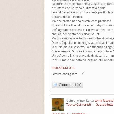
La storia è ambientata nella Castle Rock tanto
e misfatti che portano al disastro finale.
Leland Gaunt è un commerciante particolare , ve
abitanti di Castle Rock.
Ma che prezzo hanno queste cose preziose?
Il prezzo lo fa il venditore e per il signor Ga
Così ognuno dei clienti si ritrova a dover co
che sia, per conto del signor Gaunt.
Ma cosa succede se tutti questi scherzi collega
Questo è quello in cui King si addentra, il ma
la cupidigia o il sospetto, la diffidenza e l’ego
Come sempre l’autore è bravo a raccontare l’
Un po’ come It che si avvale di aiutanti uman
in cui il male è aiutato dai seguaci di Randall 
INDICAZIONI UTILI
Lettura consigliata
sì
Commenti (0)
Opinione inserita da
sonia fascend
Top 50 Opinionisti
-
Guarda tutte 