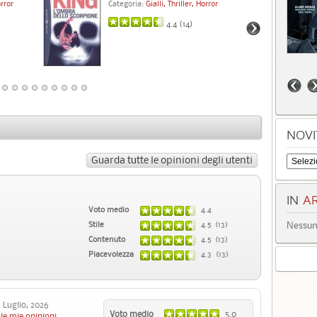
orror
Categoria:
Gialli, Thriller, Horror
Cat
4.4 (
14
)
NOVI
Guarda tutte le opinioni degli utenti
IN
AR
Voto medio
4.4
Nessun 
Stile
4.5 (13)
Contenuto
4.5 (13)
Piacevolezza
4.3 (13)
Luglio, 2026
Voto medio
5.0
le mie opinioni