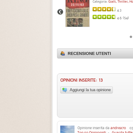
Categoria:
Gialli, Thriller, Horror
Categoria:
Gialli, Thriller, H
4.0
4.3
3.9 (
31
)
4.6 (
54
)
RECENSIONE UTENTI
OPINIONI INSERITE: 13
Aggiungi la tua opinione
Opinione inserita da
andrea70
03 
Top 50 Opinionisti
-
Guarda tutte 