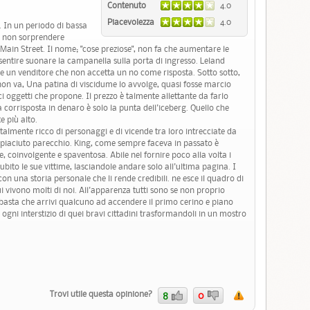
Contenuto
4.0
Piacevolezza
4.0
. In un periodo di bassa
uò non sorprendere
 Main Street. Il nome; "cose preziose", non fa che aumentare le
a sentire suonare la campanella sulla porta di ingresso. Leland
e un venditore che non accetta un no come risposta. Sotto sotto,
non va, Una patina di viscidume lo avvolge, quasi fosse marcio
ci oggetti che propone. Il prezzo è talmente allettante da farlo
corrisposta in denaro è solo la punta dell'iceberg. Quello che
 più alto.
talmente ricco di personaggi e di vicende tra loro intrecciate da
è piaciuto parecchio. King, come sempre faceva in passato è
e, coinvolgente e spaventosa. Abile nel fornire poco alla volta i
 subito le sue vittime, lasciandole andare solo all'ultima pagina. I
 una storia personale che li rende credibili. ne esce il quadro di
i vivono molti di noi. All'apparenza tutti sono se non proprio
a basta che arrivi qualcuno ad accendere il primo cerino e piano
n ogni interstizio di quei bravi cittadini trasformandoli in un mostro
Trovi utile questa opinione?
8
0