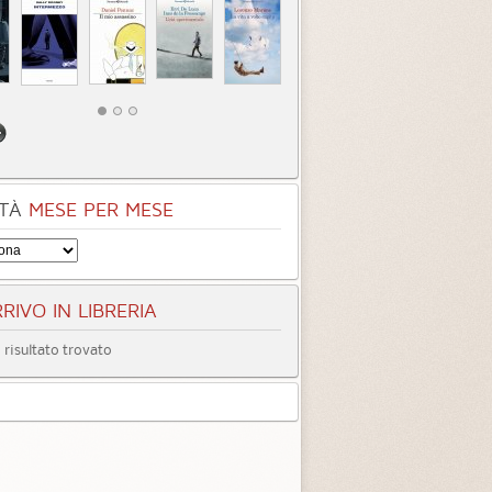
egoria:
Gialli, Thriller, Horror
Categoria:
Gialli, Thriller, Horror
4.0
4.1 (
3
)
4.2 (
7
)
TÀ
MESE PER MESE
RIVO IN LIBRERIA
risultato trovato