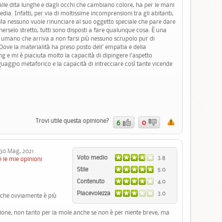
dalle dita lunghe e dagli occhi che cambiano colore, ha per le mani
edia. Infatti, per via di moltissime incomprensioni tra gli abitanti,
 Ma nessuno vuole rinunciare al suo oggetto speciale che pare dare
enerselo stretto, tutti sono disposti a fare qualunque cosa. È una
re umano che arriva a non farsi più nessuno scrupolo pur di
Dove la materialità ha preso posto dell' empatia e della
ng e mi è piaciuta molto la capacità di dipingere l'aspetto
nguaggio metaforico e la capacità di intrecciare così tante vicende
Trovi utile questa opinione?
6
0
0 Mag, 2021
Voto medio
3.8
 le mie opinioni
Stile
5.0
Contenuto
4.0
Piacevolezza
3.0
s che ovviamente è più
ione, non tanto per la mole anche se non è per niente breve, ma