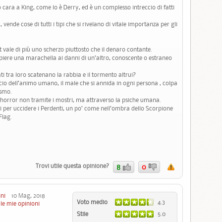
 cara a King, come lo è Derry, ed è un complesso intreccio di fatti
nde cose di tutti i tipi che si rivelano di vitale importanza per gli
unt vale di più uno scherzo piuttosto che il denaro contante.
mpiere una marachella ai danni di un’altro, conoscente o estraneo
ti tra loro scatenano la rabbia e il tormento altrui?
rcio dell’animo umano, il male che si annida in ogni persona , colpa
ismo.
horror non tramite i mostri, ma attraverso la psiche umana.
i per uccidere i Perdenti, un po’ come nell’ombra dello Scorpione
Flag.
Trovi utile questa opinione?
8
0
ini
10 Mag, 2018
Voto medio
4.3
le mie opinioni
Stile
5.0