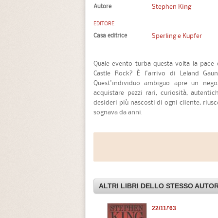
Autore
Stephen King
EDITORE
Casa editrice
Sperling e Kupfer
Quale evento turba questa volta la pace d
Castle Rock? È l'arrivo di Leland Gaun
Quest'individuo ambiguo apre un negoz
acquistare pezzi rari, curiosità, autenti
desideri più nascosti di ogni cliente, ri
sognava da anni.
ALTRI LIBRI DELLO STESSO AUTO
Joyland
22/11/'63