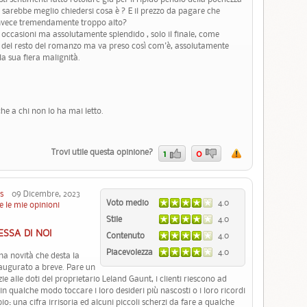
sarebbe meglio chiedersi cosa è ? E il prezzo da pagare che
invece tremendamente troppo alto?
 occasioni ma assolutamente splendido , solo il finale, come
za del resto del romanzo ma va preso così com'è, assolutamente
la sua fiera malignità.
e a chi non lo ha mai letto.
Trovi utile questa opinione?
1
0
s
09 Dicembre, 2023
Voto medio
4.0
e le mie opinioni
Stile
4.0
ESSA DI NOI
Contenuto
4.0
Piacevolezza
4.0
una novità che desta la
inaugurato a breve. Pare un
e alle doti del proprietario Leland Gaunt, i clienti riescono ad
in qualche modo toccare i loro desideri più nascosti o i loro ricordi
o: una cifra irrisoria ed alcuni piccoli scherzi da fare a qualche