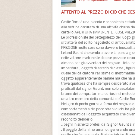
ATTENTO AL PREZZO DI CIÒ CHE DES
Castle Rock è una piccola e sonnolenta cittad
alla vetrina oscurata di una attività chiusa
cartello APERTURA IMMINENTE , COSE PREZI
Le professioniste del pettegolezzo del luogo 
si tratterà del solito negozietto di antiquariat
PREZIOSE molte cose sono davvero inusuali, 
Leland Gaunt che sembra avere la parola giust
nelle vetrine e vetrinette di cose preziose ci 
almeno per gli avventori del negozio : foto i
imperitura , oggetti di arredo di classe , figu
quelle dei calciatori) rarissime di inestimabil
oggetto apparentemente banale ma che ha una
trova qualcosa che ha sempre desiderato aver
praticati dal signor Gaunt, non solo assolutam
brame dei compratori ma curiosi nel metodo: u
un altro membro della comunità di Castle Ro
Nel giro di pochi giorni la fama del negozio e
comportamenti a dir poco strani di chi ha gi
ossessionati dall'oggetto acquistato che diventa
recondito desiderio.
I pegni in scherzi pretesi dal Signor Gaunt si
, il peggio dell'animo umano , generando una r
quello che è un cumulo di pietre intrise di que