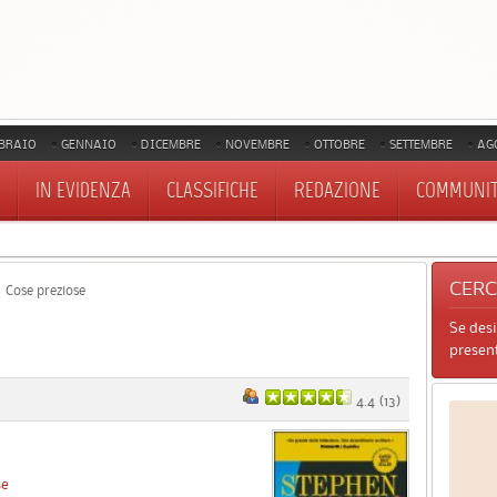
BRAIO
GENNAIO
DICEMBRE
NOVEMBRE
OTTOBRE
SETTEMBRE
AG
IN EVIDENZA
CLASSIFICHE
REDAZIONE
COMMUNI
CER
Cose preziose
Se des
present
4.4
(
13
)
se