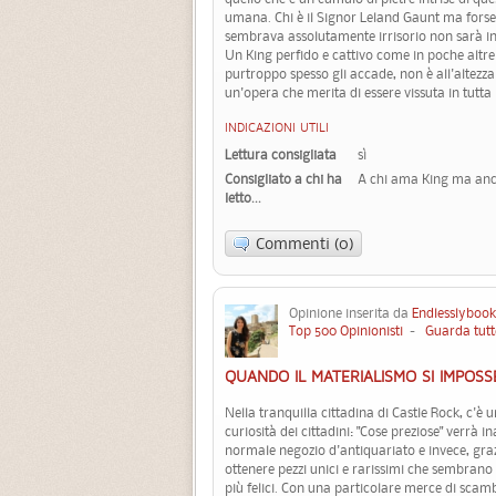
umana. Chi è il Signor Leland Gaunt ma forse 
sembrava assolutamente irrisorio non sarà 
Un King perfido e cattivo come in poche altre
purtroppo spesso gli accade, non è all'altez
un'opera che merita di essere vissuta in tutta 
INDICAZIONI UTILI
Lettura consigliata
sì
Consigliato a chi ha
A chi ama King ma anch
letto...
Commenti (0)
Opinione inserita da
Endlesslybook
Top 500 Opinionisti
-
Guarda tutt
QUANDO IL MATERIALISMO SI IMPOSS
Nella tranquilla cittadina di Castle Rock, c'è 
curiosità dei cittadini: "Cose preziose" verrà 
normale negozio d'antiquariato e invece, grazi
ottenere pezzi unici e rarissimi che sembrano 
più felici. Con una particolare merce di scambi