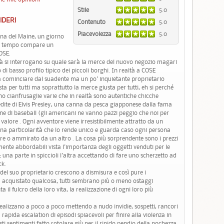
Stile
5.0
IDERI
Contenuto
5.0
Piacevolezza
5.0
ina del Maine, un giorno
 da tempo compare un
OSE.
già si interrogano su quale sarà la merce del nuovo negozio magari
o di basso profilo tipico dei piccoli borghi. In realtà a COSE
a cominciare dal suadente ma un po' inquietante proprietario
a per tutti ma soprattutto la merce giusta per tutti, eh si perché
sono cianfrusaglie varie che in realtà sono autentiche chicche
nedite di Elvis Presley, una canna da pesca giapponese dalla fama
rine di baseball (gli americani ne vanno pazzi peggio che noi per
e valore . Ogni avventore viene irresistibilmente attratto da un
 particolarità che lo rende unico e guarda caso ogni persona
e o ammirato da un altro . La cosa più sorprendente sono i prezzi
ente abbordabili vista l'importanza degli oggetti venduti per le
na parte in spiccioli l'altra accettando di fare uno scherzetto ad
ck.
 del suo proprietario crescono a dismisura e così pure i
à acquistato qualcosa, tutti sembrano più o meno ostaggi
 il fulcro della loro vita, la realizzazione di ogni loro più
 realizzano a poco a poco mettendo a nudo invidie, sospetti, rancori
apida escalation di episodi spiacevoli per finire alla violenza in
sti sentimenti fatto rotolare giù per il ripido pendio della pochezza