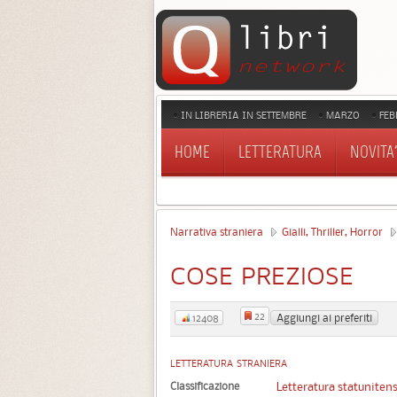
IN LIBRERIA IN SETTEMBRE
MARZO
FEB
HOME
LETTERATURA
NOVITA'
Narrativa straniera
Gialli, Thriller, Horror
COSE PREZIOSE
22
Aggiungi ai preferiti
12408
LETTERATURA STRANIERA
Classificazione
Letteratura statuniten