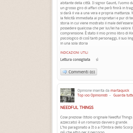
abitante della città. Il signor Gaunt, l'uomo 
un grosso giro di affari che però finirà in trag
si darà il via a una vera e propria mattanza.
la felicità immediata ai proprietari e pur di t
storia in cui viene mostrato il male dell'esse
possedere qualcosa che per lui/lei ha valore. 
comprensione. È stato il mio primo libro di Ki
psicologico di così tanti personaggi, il suo li
in una sola storia
INDICAZIONI UTILI
Lettura consigliata
sì
Commenti (0)
Opinione inserita da
martaquick
3
Top 100 Opinionisti
-
Guarda tutte
NEEDFUL THINGS
Cose preziose (titolo originale Needful Thing
azzeccato) è un romanzo davvero grande.
L’ho paragonato a It o a l’Ombra dello Scorp
più che altro per il percorso.