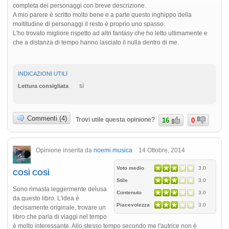
completa dei personaggi con breve descrizione.
A mio parere è scritto molto bene e a parte questo inghippo della
moltitudine di personaggi il resto è proprio uno spasso.
L'ho trovato migliore rispetto ad altri fantasy che ho letto ultimamente e
che a distanza di tempo hanno lasciato il nulla dentro di me.
INDICAZIONI UTILI
sì
Lettura consigliata
Commenti (4)
Trovi utile questa opinione?
16
0
Opinione inserita da
noemi.musica
14 Ottobre, 2014
Voto medio
3.0
COSÌ COSÌ
Stile
3.0
Sono rimasta leggermente delusa
Contenuto
3.0
da questo libro. L'idea è
Piacevolezza
3.0
decisamente originale, trovare un
libro che parla di viaggi nel tempo
è molto interessante. Allo stesso tempo secondo me l'autrice non è