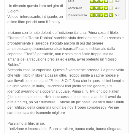
Stile
4.0
Ho divorato questo libro nel giro di
Contenuto
4.0
3 giorni!
Piacevolezza
5.0
Veloce, interessante, intrigante, un
ottimo libro per chi ama il fantasy.
Iniziamo con le note dolenti dell'edizione italiana: Prima cosa, il titolo.
"Rubinrot" o "Rosso Rubino" sarebbe stato decisamente più azzeccato e
probabilmente si sarebbe staccato ancora di più dal genere
ampiresco/angelico/noiamortale/misparoall'istante richiamato dalla
copertina. "Red" è passabile, non è stato modificato troppo, ma da
amante della traduzione precisa ed esatta, avrei preferito un "Rosso
Rubino".
Seconda cosa, la copertina. Questa è veramente orrenda. La prima volta
che vidi il libro in libreria passai oltre. Troppo simile a saghe noiose e
vomitevoli come quella di "Fallen & Co". Sarà che in questi ultimi tempi se
un libro vende, in Italia, i successivi libri (dello stesso genere, tutti
identici) avranno una copertina uguale. Prima ci fu Twilight, poi Fallen
(che meno male non arrivò al successo del primo, ma anche lì avrei da
dire e ridire), po 50 Sfumature.... Anche un po' basta. Ma farsi dare i diritti
per l'utilizzo della copertina originale no? Troppo complesso? Per me
sarebbe stata decisamente migliore.
Passiamo al libro in sé.
L'edizione è impeccabile. Buon carattere, buona carta, buona rilegatura.