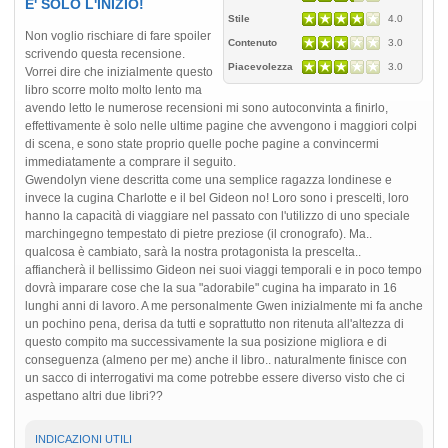
E' SOLO L'INIZIO!
Stile
4.0
Non voglio rischiare di fare spoiler
Contenuto
3.0
scrivendo questa recensione.
Piacevolezza
3.0
Vorrei dire che inizialmente questo
libro scorre molto molto lento ma
avendo letto le numerose recensioni mi sono autoconvinta a finirlo,
effettivamente è solo nelle ultime pagine che avvengono i maggiori colpi
di scena, e sono state proprio quelle poche pagine a convincermi
immediatamente a comprare il seguito.
Gwendolyn viene descritta come una semplice ragazza londinese e
invece la cugina Charlotte e il bel Gideon no! Loro sono i prescelti, loro
hanno la capacità di viaggiare nel passato con l'utilizzo di uno speciale
marchingegno tempestato di pietre preziose (il cronografo). Ma..
qualcosa è cambiato, sarà la nostra protagonista la prescelta..
affiancherà il bellissimo Gideon nei suoi viaggi temporali e in poco tempo
dovrà imparare cose che la sua "adorabile" cugina ha imparato in 16
lunghi anni di lavoro. A me personalmente Gwen inizialmente mi fa anche
un pochino pena, derisa da tutti e soprattutto non ritenuta all'altezza di
questo compito ma successivamente la sua posizione migliora e di
conseguenza (almeno per me) anche il libro.. naturalmente finisce con
un sacco di interrogativi ma come potrebbe essere diverso visto che ci
aspettano altri due libri??
INDICAZIONI UTILI