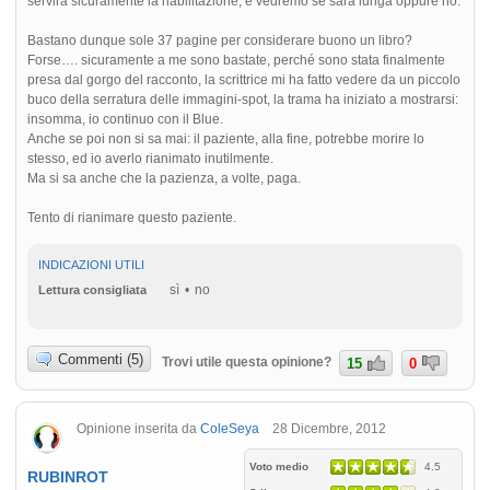
servirà sicuramente la riabilitazione, e vedremo se sarà lunga oppure no.
Bastano dunque sole 37 pagine per considerare buono un libro?
Forse…. sicuramente a me sono bastate, perché sono stata finalmente
presa dal gorgo del racconto, la scrittrice mi ha fatto vedere da un piccolo
buco della serratura delle immagini-spot, la trama ha iniziato a mostrarsi:
insomma, io continuo con il Blue.
Anche se poi non si sa mai: il paziente, alla fine, potrebbe morire lo
stesso, ed io averlo rianimato inutilmente.
Ma si sa anche che la pazienza, a volte, paga.
Tento di rianimare questo paziente.
INDICAZIONI UTILI
sì
no
Lettura consigliata
Commenti (5)
Trovi utile questa opinione?
15
0
Opinione inserita da
ColeSeya
28 Dicembre, 2012
Voto medio
4.5
RUBINROT