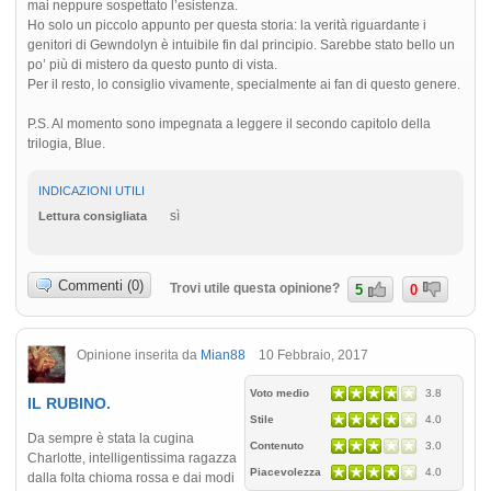
mai neppure sospettato l’esistenza.
Ho solo un piccolo appunto per questa storia: la verità riguardante i
genitori di Gewndolyn è intuibile fin dal principio. Sarebbe stato bello un
po’ più di mistero da questo punto di vista.
Per il resto, lo consiglio vivamente, specialmente ai fan di questo genere.
P.S. Al momento sono impegnata a leggere il secondo capitolo della
trilogia, Blue.
INDICAZIONI UTILI
sì
Lettura consigliata
Commenti (0)
Trovi utile questa opinione?
5
0
Opinione inserita da
Mian88
10 Febbraio, 2017
Voto medio
3.8
IL RUBINO.
Stile
4.0
Da sempre è stata la cugina
Contenuto
3.0
Charlotte, intelligentissima ragazza
Piacevolezza
4.0
dalla folta chioma rossa e dai modi