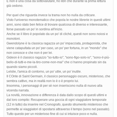
E non è una cosa da sottovalutare, ho libri che durante la prima lettura
già cedono.
Per quel che riguarda invece la trama non ho nulla da criticare.
Visto l'universo monotematico che popola le nostre librerie in questi ultimi
anni, sono stato ben felice di trovare qualcosa di diverso e interessante,
forse passato un po' in sordina all'inizio.
Anche se il libro è popolato da un po' di cliché, questi non sono noiosi e
monotoni.
Gwendolyne è la classica ragazza un po' impacciata, protagonista, che
viene catapultata un po' per caso, un po' per fortuna, in un "mondo" che
non conosce e che non è per lei.
Gideon è il classico ragazzo "so-tutto-io", "sono-figo-solo-io", "sono-il-più-
bello-di-tutti-e-me-la-tiro-come-non-mai" che ci hanno propinato sin da
quando siamo piccoli.
Lelslie, l'amica di contorno, un po' utile, un po' inutile.
Il COnte di Saint Germain, il classico personaggio oscuro, misterioso, che
sembra cattivo, ma in realtà non lo è o è proprio lui.
Insomma, i personaggi di per sè non inseriscono nulla di nuovo alla
vicenda narrata.
La novità, innovazione e differenza è data dallo scopo di questi ultimi e
dal loro compito: Recuperare una goccia di ogni viaggiatore temporale
(12 in tutto) da inserire nel Cronografo, questo strumento misterioso che
permette ai viaggiatori di spostarsi attraverso il tempo (sono nel passato).
Tutto questo per un misterioso fine di cui si intuisce poco e nulla.