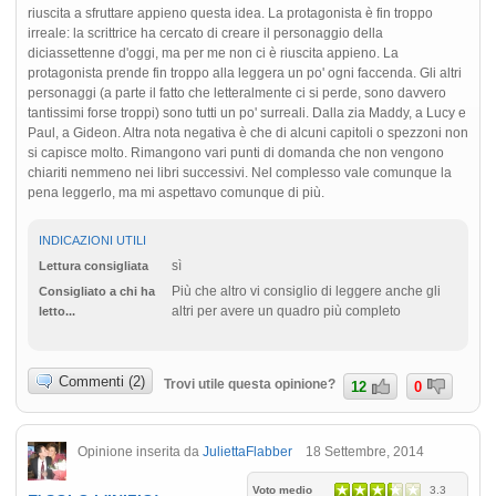
riuscita a sfruttare appieno questa idea. La protagonista è fin troppo
irreale: la scrittrice ha cercato di creare il personaggio della
diciassettenne d'oggi, ma per me non ci è riuscita appieno. La
protagonista prende fin troppo alla leggera un po' ogni faccenda. Gli altri
personaggi (a parte il fatto che letteralmente ci si perde, sono davvero
tantissimi forse troppi) sono tutti un po' surreali. Dalla zia Maddy, a Lucy e
Paul, a Gideon. Altra nota negativa è che di alcuni capitoli o spezzoni non
si capisce molto. Rimangono vari punti di domanda che non vengono
chiariti nemmeno nei libri successivi. Nel complesso vale comunque la
pena leggerlo, ma mi aspettavo comunque di più.
INDICAZIONI UTILI
sì
Lettura consigliata
Più che altro vi consiglio di leggere anche gli
Consigliato a chi ha
altri per avere un quadro più completo
letto...
Commenti (2)
Trovi utile questa opinione?
12
0
Opinione inserita da
JuliettaFlabber
18 Settembre, 2014
Voto medio
3.3