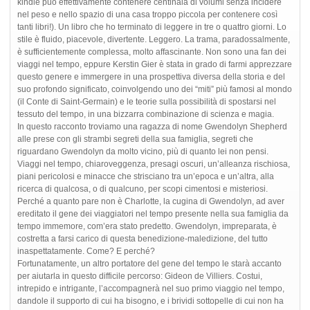
kindle può effettivamente contenere centinaia di volumi senza incidere
nel peso e nello spazio di una casa troppo piccola per contenere così
tanti libri!). Un libro che ho terminato di leggere in tre o quattro giorni. Lo
stile è fluido, piacevole, divertente. Leggero. La trama, paradossalmente,
è sufficientemente complessa, molto affascinante. Non sono una fan dei
viaggi nel tempo, eppure Kerstin Gier è stata in grado di farmi apprezzare
questo genere e immergere in una prospettiva diversa della storia e del
suo profondo significato, coinvolgendo uno dei “miti” più famosi al mondo
(il Conte di Saint-Germain) e le teorie sulla possibilità di spostarsi nel
tessuto del tempo, in una bizzarra combinazione di scienza e magia.
In questo racconto troviamo una ragazza di nome Gwendolyn Shepherd
alle prese con gli strambi segreti della sua famiglia, segreti che
riguardano Gwendolyn da molto vicino, più di quanto lei non pensi.
Viaggi nel tempo, chiaroveggenza, presagi oscuri, un’alleanza rischiosa,
piani pericolosi e minacce che strisciano tra un’epoca e un’altra, alla
ricerca di qualcosa, o di qualcuno, per scopi cimentosi e misteriosi.
Perché a quanto pare non è Charlotte, la cugina di Gwendolyn, ad aver
ereditato il gene dei viaggiatori nel tempo presente nella sua famiglia da
tempo immemore, com’era stato predetto. Gwendolyn, impreparata, è
costretta a farsi carico di questa benedizione-maledizione, del tutto
inaspettatamente. Come? E perché?
Fortunatamente, un altro portatore del gene del tempo le starà accanto
per aiutarla in questo difficile percorso: Gideon de Villiers. Costui,
intrepido e intrigante, l’accompagnerà nel suo primo viaggio nel tempo,
dandole il supporto di cui ha bisogno, e i brividi sottopelle di cui non ha