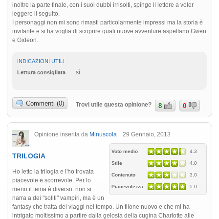
inoltre la parte finale, con i suoi dubbi irrisolti, spinge il lettore a voler
leggere il seguito.
I personaggi non mi sono rimasti particolarmente impressi ma la storia è
invitante e si ha voglia di scoprire quali nuove avventure aspettano Gwen
e Gideon.
INDICAZIONI UTILI
sì
Lettura consigliata
Commenti (0)
Trovi utile questa opinione?
8
0
Opinione inserita da
Minuscola
29 Gennaio, 2013
Voto medio
4.3
TRILOGIA
Stile
4.0
Ho letto la trilogia e l'ho trovata
Contenuto
3.0
piacevole e scorrevole. Per lo
Piacevolezza
5.0
meno il tema è diverso: non si
narra a dei "soliti" vampiri, ma è un
fantasy che tratta dei viaggi nel tempo. Un filone nuovo e che mi ha
intrigato moltissimo a partire dalla gelosia della cugina Charlotte alle