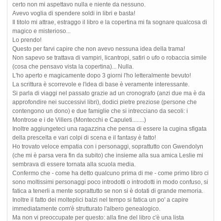
certo non mi aspettavo nulla e niente da nessuno.
Avevo voglia di spendere soldi in libri e basta!
Il titolo mi attrae, estraggo il libro e la copertina mi fa sognare qualcosa di
magico e misterioso...
Lo prendo!
Questo per farvi capire che non avevo nessuna idea della trama!
Non sapevo se trattava di vampiri, licantropi, satiri o ufo o robaccia simile
(cosa che pensavo vista la copertina)... Nulla.
L'ho aperto e magicamente dopo 3 giorni l'ho letteralmente bevuto!
La scrittura è scorrevole e l'idea di base è veramente interessante.
Si parla di viaggi nel passato grazie ad un cronografo (anzi due ma è da
approfondire nei successivi libri), dodici pietre preziose (persone che
contengono un dono) e due famiglie che si intrecciano da secoli: i
Montrose e i de Villers (Montecchi e Capuleti........)
Inoltre aggiungeteci una ragazzina che pensa di essere la cugina sfigata
della prescelta e vari colpi di scena e il fantasy è fatto!
Ho trovato veloce empatia con i personaggi, soprattutto con Gwendolyn
(che mi è parsa vera fin da subito) che insieme alla sua amica Leslie mi
sembrava di essere tornata alla scuola media.
Confermo che - come ha detto qualcuno prima di me - come primo libro ci
sono moltissimi personaggi poco introdotti o introdotti in modo confuso, si
fatica a tenerli a mente soprattutto se non si è dotati di grande memoria.
Inoltre il fatto dei molteplici balzi nel tempo si fatica un po' a capire
immediatamente com'è strutturato l'albero genealogico.
Ma non vi preoccupate per questo: alla fine del libro c'è una lista