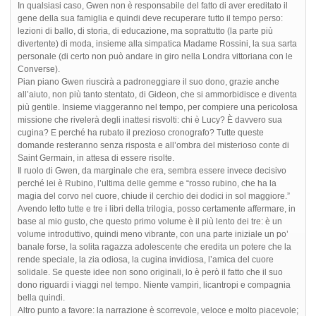
In qualsiasi caso, Gwen non è responsabile del fatto di aver ereditato il
gene della sua famiglia e quindi deve recuperare tutto il tempo perso:
lezioni di ballo, di storia, di educazione, ma soprattutto (la parte più
divertente) di moda, insieme alla simpatica Madame Rossini, la sua sarta
personale (di certo non può andare in giro nella Londra vittoriana con le
Converse).
Pian piano Gwen riuscirà a padroneggiare il suo dono, grazie anche
all’aiuto, non più tanto stentato, di Gideon, che si ammorbidisce e diventa
più gentile. Insieme viaggeranno nel tempo, per compiere una pericolosa
missione che rivelerà degli inattesi risvolti: chi è Lucy? È davvero sua
cugina? E perché ha rubato il prezioso cronografo? Tutte queste
domande resteranno senza risposta e all’ombra del misterioso conte di
Saint Germain, in attesa di essere risolte.
Il ruolo di Gwen, da marginale che era, sembra essere invece decisivo
perché lei è Rubino, l’ultima delle gemme e “rosso rubino, che ha la
magia del corvo nel cuore, chiude il cerchio dei dodici in sol maggiore.”
Avendo letto tutte e tre i libri della trilogia, posso certamente affermare, in
base al mio gusto, che questo primo volume è il più lento dei tre: è un
volume introduttivo, quindi meno vibrante, con una parte iniziale un po’
banale forse, la solita ragazza adolescente che eredita un potere che la
rende speciale, la zia odiosa, la cugina invidiosa, l’amica del cuore
solidale. Se queste idee non sono originali, lo è però il fatto che il suo
dono riguardi i viaggi nel tempo. Niente vampiri, licantropi e compagnia
bella quindi.
Altro punto a favore: la narrazione è scorrevole, veloce e molto piacevole;