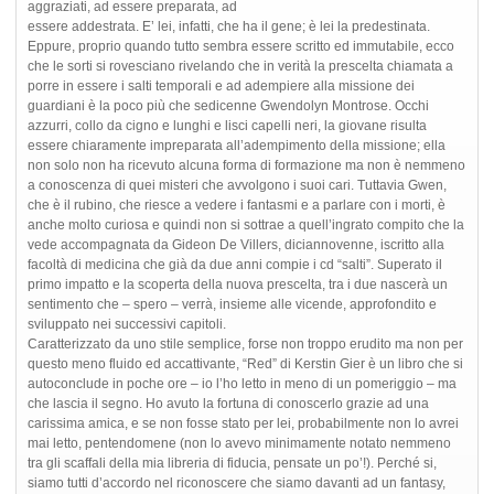
aggraziati, ad essere preparata, ad
essere addestrata. E’ lei, infatti, che ha il gene; è lei la predestinata.
Eppure, proprio quando tutto sembra essere scritto ed immutabile, ecco
che le sorti si rovesciano rivelando che in verità la prescelta chiamata a
porre in essere i salti temporali e ad adempiere alla missione dei
guardiani è la poco più che sedicenne Gwendolyn Montrose. Occhi
azzurri, collo da cigno e lunghi e lisci capelli neri, la giovane risulta
essere chiaramente impreparata all’adempimento della missione; ella
non solo non ha ricevuto alcuna forma di formazione ma non è nemmeno
a conoscenza di quei misteri che avvolgono i suoi cari. Tuttavia Gwen,
che è il rubino, che riesce a vedere i fantasmi e a parlare con i morti, è
anche molto curiosa e quindi non si sottrae a quell’ingrato compito che la
vede accompagnata da Gideon De Villers, diciannovenne, iscritto alla
facoltà di medicina che già da due anni compie i cd “salti”. Superato il
primo impatto e la scoperta della nuova prescelta, tra i due nascerà un
sentimento che – spero – verrà, insieme alle vicende, approfondito e
sviluppato nei successivi capitoli.
Caratterizzato da uno stile semplice, forse non troppo erudito ma non per
questo meno fluido ed accattivante, “Red” di Kerstin Gier è un libro che si
autoconclude in poche ore – io l’ho letto in meno di un pomeriggio – ma
che lascia il segno. Ho avuto la fortuna di conoscerlo grazie ad una
carissima amica, e se non fosse stato per lei, probabilmente non lo avrei
mai letto, pentendomene (non lo avevo minimamente notato nemmeno
tra gli scaffali della mia libreria di fiducia, pensate un po’!). Perché si,
siamo tutti d’accordo nel riconoscere che siamo davanti ad un fantasy,