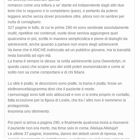
romanzo come una lettura a se' stante ed indipendente dagli altri due
tomi che lo seguono e lo completano (pare), e pertanto da potersi
leggere anche senza dover procedere oltre, allora non mi sentirei per
nulla di consigliarlo.
327 pagine in tutto, di cui le prime 290 mi sono sembrate assolutamente
inutili, ripetitive nei contenuti, vuote dove serviva aggiungere quel
qualcosina in più, scritte in maniera semplicistica e piene di dialoghi da
adolescenti, anche quando a parlare non erano degli adolescenti.
Va bene che è ANCHE indirizzato ad un pubblico giovane, ma la banalità
resta banalità ad ogni età.
La trama è sempre la stessa: la solita adolescente (una Gwendolyn, in
questo caso) che scopre uno dei soliti poteri sovrannaturali e come al
solito non sa come comportarsi e di chi fidarsi.
Lo stile è piatto, le descrizioni sono piatte, la trama è piatta: fosse un
elettroencefalogramma direi che il paziente è morto.
I personaggi sono tutti solo abbozzati e non ci si entra proprio in contatto,
fatta eccezione per la figura di Leslie, che tra l´altro non è nemmeno la
protagonista.
Insomma uno sfinimento.
Poi però si arriva a pagina 290, e finalmente qualcosa inizia a muoversi:
il paziente non era morto, ma forse solo in coma: Alleluja Alleluja!!
Le ultime 37 pagine, insomma, danno dei deboli cenni di ripresa, ma