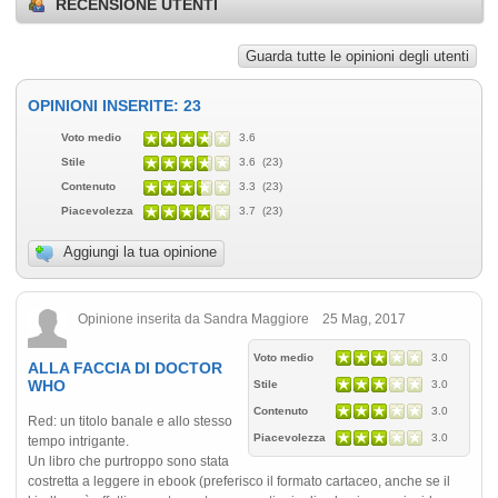
RECENSIONE UTENTI
Guarda tutte le opinioni degli utenti
OPINIONI INSERITE: 23
Voto medio
3.6
Stile
3.6 (23)
Contenuto
3.3 (23)
Piacevolezza
3.7 (23)
Aggiungi la tua opinione
Opinione inserita da Sandra Maggiore 25 Mag, 2017
Voto medio
3.0
ALLA FACCIA DI DOCTOR
WHO
Stile
3.0
Contenuto
3.0
Red: un titolo banale e allo stesso
Piacevolezza
3.0
tempo intrigante.
Un libro che purtroppo sono stata
costretta a leggere in ebook (preferisco il formato cartaceo, anche se il