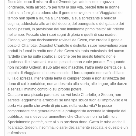
filosofale: ecco il mistero di cui Gwendolyn, adolescente ragazza
londinese, resta all’oscuro per tutta la sua vita, perché tutte le donne
della sua famiglia credono che il gene meraviglioso dei Viaggiatori del
tempo non spetti a lei, ma a Charlotte, la sua sprezzante e boriosa
cugina, addestrata alle arti del decoro, del buongusto e del galateo dei
secoli passati, in previsione del suo imminente primo “salto” all’indietro
nel tempo. Peccato che i suoi sogni di gloria e quelli di sua madre,
Glenda, vengano decisamente rovinati da Gwen, che eredita il gene al
posto di Charlotte. Disastro! Charlotte è distrutta, i suoi meravigliosi piani
andati in fumo! In realtà non è che Gwen sia tanto entusiasta del nuovo
fardello che ha sulle spalle: sì, perché per lei questo talento non è
qualcosa di cui vantarsi, ma un peso che non vuole portare. Fin quando
non incontra Gideon, il suo alter ego maschile, l’altra metà perfetta della
coppia di Viaggiatori di questo secolo. Il loro rapporto non sarà idilliaco:
lui la disprezza, ritenendola lenta di comprendonio e non all’altezza del
dono di cui è portatrice, non addestrata alla storia, alle lingue, alle danze
e senza il minimo controllo sul proprio potere.
Ora, apro una piccola parentesi: se voi foste Charlotte, o Gideon, non
sareste leggermente arrabbiati se una tipa sbuca fuori all’improvviso e vi
porta via quello che avete di più caro nella vostra vita? Io posso
comprendere che generalmente la protagonista accenda le simpatie del
pubblico, ma si deve pur ammettere che Charlotte non ha tutti i torti.
Specialmente perché, oltre al suo prezioso dono, Gwen le ruba anche il
fidanzato, Gideon. Insomma, io sarei decisamente seccata, e questo è un
eufemismo.