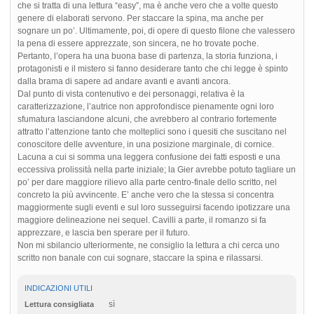
che si tratta di una lettura “easy”, ma è anche vero che a volte questo
genere di elaborati servono. Per staccare la spina, ma anche per
sognare un po’. Ultimamente, poi, di opere di questo filone che valessero
la pena di essere apprezzate, son sincera, ne ho trovate poche.
Pertanto, l’opera ha una buona base di partenza, la storia funziona, i
protagonisti e il mistero si fanno desiderare tanto che chi legge è spinto
dalla brama di sapere ad andare avanti e avanti ancora.
Dal punto di vista contenutivo e dei personaggi, relativa è la
caratterizzazione, l’autrice non approfondisce pienamente ogni loro
sfumatura lasciandone alcuni, che avrebbero al contrario fortemente
attratto l’attenzione tanto che molteplici sono i quesiti che suscitano nel
conoscitore delle avventure, in una posizione marginale, di cornice.
Lacuna a cui si somma una leggera confusione dei fatti esposti e una
eccessiva prolissità nella parte iniziale; la Gier avrebbe potuto tagliare un
po’ per dare maggiore rilievo alla parte centro-finale dello scritto, nel
concreto la più avvincente. E’ anche vero che la stessa si concentra
maggiormente sugli eventi e sul loro susseguirsi facendo ipotizzare una
maggiore delineazione nei sequel. Cavilli a parte, il romanzo si fa
apprezzare, e lascia ben sperare per il futuro.
Non mi sbilancio ulteriormente, ne consiglio la lettura a chi cerca uno
scritto non banale con cui sognare, staccare la spina e rilassarsi.
INDICAZIONI UTILI
sì
Lettura consigliata