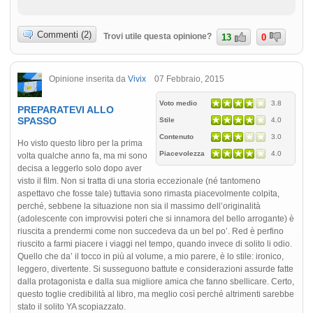
Commenti (2)
Trovi utile questa opinione?
13
0
Opinione inserita da
Vivix
07 Febbraio, 2015
Voto medio
3.8
PREPARATEVI ALLO
SPASSO
Stile
4.0
Contenuto
3.0
Ho visto questo libro per la prima
Piacevolezza
4.0
volta qualche anno fa, ma mi sono
decisa a leggerlo solo dopo aver
visto il film. Non si tratta di una storia eccezionale (né tantomeno
aspettavo che fosse tale) tuttavia sono rimasta piacevolmente colpita,
perché, sebbene la situazione non sia il massimo dell’originalità
(adolescente con improvvisi poteri che si innamora del bello arrogante) è
riuscita a prendermi come non succedeva da un bel po’. Red è perfino
riuscito a farmi piacere i viaggi nel tempo, quando invece di solito li odio.
Quello che da’ il tocco in più al volume, a mio parere, è lo stile: ironico,
leggero, divertente. Si susseguono battute e considerazioni assurde fatte
dalla protagonista e dalla sua migliore amica che fanno sbellicare. Certo,
questo toglie credibilità al libro, ma meglio così perché altrimenti sarebbe
stato il solito YA scopiazzato.