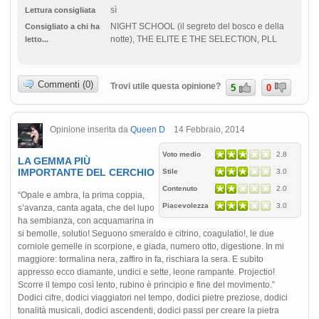
sì
Lettura consigliata
NIGHT SCHOOL (il segreto del bosco e della
Consigliato a chi ha
notte), THE ELITE E THE SELECTION, PLL
letto...
Commenti (0)
Trovi utile questa opinione?
5
0
Opinione inserita da
Queen D
14 Febbraio, 2014
Voto medio
2.8
LA GEMMA PIÙ
IMPORTANTE DEL CERCHIO
Stile
3.0
Contenuto
2.0
“Opale e ambra, la prima coppia,
Piacevolezza
3.0
s’avanza, canta agata, che del lupo
ha sembianza, con acquamarina in
si bemolle, solutio! Seguono smeraldo e citrino, coagulatio!, le due
corniole gemelle in scorpione, e giada, numero otto, digestione. In mi
maggiore: tormalina nera, zaffiro in fa, rischiara la sera. E subito
appresso ecco diamante, undici e sette, leone rampante. Projectio!
Scorre il tempo così lento, rubino è principio e fine del movimento.”
Dodici cifre, dodici viaggiatori nel tempo, dodici pietre preziose, dodici
tonalità musicali, dodici ascendenti, dodici passi per creare la pietra