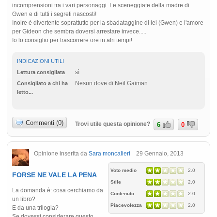
incomprensioni tra i vari personaggi. Le sceneggiate della madre di
Gwen e di tutti i segreti nascosti!
Inolre è divertente soprattutto per la sbadataggine di lei (Gwen) e l'amore
per Gideon che sembra doversi arrestare invece.....
Io lo consiglio per trascorrere ore in alri tempi!
INDICAZIONI UTILI
sì
Lettura consigliata
Nesun dove di Neil Gaiman
Consigliato a chi ha
letto...
Commenti (0)
Trovi utile questa opinione?
6
0
Opinione inserita da
Sara moncalieri
29 Gennaio, 2013
Voto medio
2.0
FORSE NE VALE LA PENA
Stile
2.0
La domanda è: cosa cerchiamo da
Contenuto
2.0
un libro?
Piacevolezza
2.0
E da una trilogia?
Se dovessi considerare questo