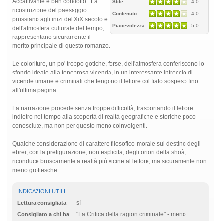
Accattivante e ben condotto.. La
Stile
4.0
ricostruzione del paesaggio
Contenuto
4.0
prussiano agli inizi del XiX secolo e
Piacevolezza
5.0
dell'atmosfera culturale del tempo,
rappresentano sicuramente il
merito principale di questo romanzo.
Le coloriture, un po' troppo gotiche, forse, dell'atmosfera conferiscono lo
sfondo ideale alla tenebrosa vicenda, in un interessante intreccio di
vicende umane e criminali che tengono il lettore col fiato sospeso fino
all'ultima pagina.
La narrazione procede senza troppe difficoltà, trasportando il lettore
indietro nel tempo alla scopertà di realtà geografiche e storiche poco
conosciute, ma non per questo meno coinvolgenti.
Qualche considerazione di carattere filosofico-morale sul destino degli
ebrei, con la prefigurazione, non esplicita, degli orrori della shoà,
riconduce bruscamente a realtà più vicine al lettore, ma sicuramente non
meno grottesche.
INDICAZIONI UTILI
sì
Lettura consigliata
"La Critica della ragion criminale" - meno
Consigliato a chi ha