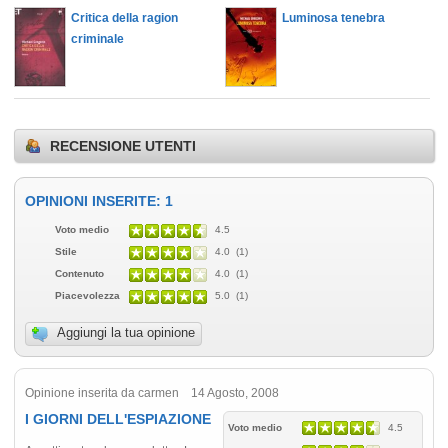
Critica della ragion
Luminosa tenebra
criminale
RECENSIONE UTENTI
OPINIONI INSERITE: 1
Voto medio
4.5
Stile
4.0 (1)
Contenuto
4.0 (1)
Piacevolezza
5.0 (1)
Aggiungi la tua opinione
Opinione inserita da carmen 14 Agosto, 2008
I GIORNI DELL'ESPIAZIONE
Voto medio
4.5