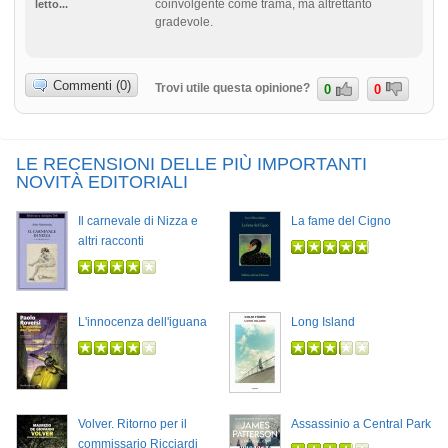
coinvolgente come trama, ma altrettanto
letto...
gradevole.
Commenti (0)
Trovi utile questa opinione?
0
0
LE RECENSIONI DELLE PIÙ IMPORTANTI
NOVITÀ EDITORIALI
Il carnevale di Nizza e
La fame del Cigno
altri racconti
L'innocenza dell'iguana
Long Island
Volver. Ritorno per il
Assassinio a Central Park
commissario Ricciardi