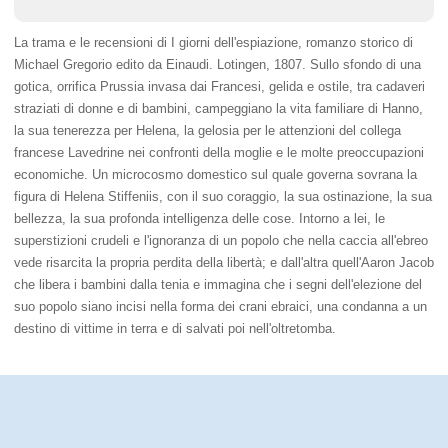
La trama e le recensioni di I giorni dell'espiazione, romanzo storico di
Michael Gregorio edito da Einaudi. Lotingen, 1807. Sullo sfondo di una
gotica, orrifica Prussia invasa dai Francesi, gelida e ostile, tra cadaveri
straziati di donne e di bambini, campeggiano la vita familiare di Hanno,
la sua tenerezza per Helena, la gelosia per le attenzioni del collega
francese Lavedrine nei confronti della moglie e le molte preoccupazioni
economiche. Un microcosmo domestico sul quale governa sovrana la
figura di Helena Stiffeniis, con il suo coraggio, la sua ostinazione, la sua
bellezza, la sua profonda intelligenza delle cose. Intorno a lei, le
superstizioni crudeli e l'ignoranza di un popolo che nella caccia all'ebreo
vede risarcita la propria perdita della libertà; e dall'altra quell'Aaron Jacob
che libera i bambini dalla tenia e immagina che i segni dell'elezione del
suo popolo siano incisi nella forma dei crani ebraici, una condanna a un
destino di vittime in terra e di salvati poi nell'oltretomba.