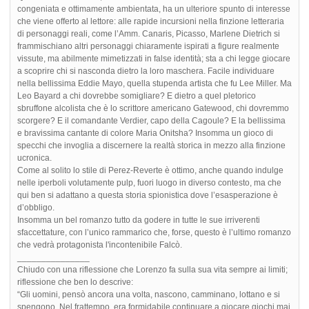
congeniata e ottimamente ambientata, ha un ulteriore spunto di interesse
che viene offerto al lettore: alle rapide incursioni nella finzione letteraria
di personaggi reali, come l’Amm. Canaris, Picasso, Marlene Dietrich si
frammischiano altri personaggi chiaramente ispirati a figure realmente
vissute, ma abilmente mimetizzati in false identità; sta a chi legge giocare
a scoprire chi si nasconda dietro la loro maschera. Facile individuare
nella bellissima Eddie Mayo, quella stupenda artista che fu Lee Miller. Ma
Leo Bayard a chi dovrebbe somigliare? E dietro a quel pletorico
sbruffone alcolista che è lo scrittore americano Gatewood, chi dovremmo
scorgere? E il comandante Verdier, capo della Cagoule? E la bellissima
e bravissima cantante di colore Maria Onitsha? Insomma un gioco di
specchi che invoglia a discernere la realtà storica in mezzo alla finzione
ucronica.
Come al solito lo stile di Perez-Reverte è ottimo, anche quando indulge
nelle iperboli volutamente pulp, fuori luogo in diverso contesto, ma che
qui ben si adattano a questa storia spionistica dove l’esasperazione è
d’obbligo.
Insomma un bel romanzo tutto da godere in tutte le sue irriverenti
sfaccettature, con l’unico rammarico che, forse, questo è l’ultimo romanzo
che vedrà protagonista l'incontenibile Falcò.
_______________
Chiudo con una riflessione che Lorenzo fa sulla sua vita sempre ai limiti;
riflessione che ben lo descrive:
“Gli uomini, pensò ancora una volta, nascono, camminano, lottano e si
spengono. Nel frattempo, era formidabile continuare a giocare giochi mai