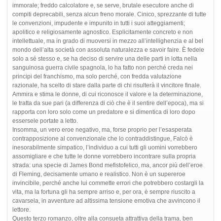
immorale; freddo calcolatore e, se serve, brutale esecutore anche di
compiti deprecabili, senza alcun freno morale. Cinico, sprezzante di tutte
le convenzioni, impudente e impunito in tutti i suoi atteggiamenti;
apolitico e religiosamente agnostico. Esplicitamente concreto e non
intellettuale, ma in grado di muoversi in mezzo all’intellighenzia e al bel
mondo dell’alta società con assoluta naturalezza e savoir faire. È fedele
solo a sé stesso e, se ha deciso di servire una delle parti in lotta nella
sanguinosa guerra civile spagnola, lo ha fatto non perché creda nei
principi del franchismo, ma solo perché, con fredda valutazione
razionale, ha scelto di stare dalla parte di chi risulterà il vincitore finale.
Ammira e stima le donne, di cui riconosce il valore e la determinazione,
le tratta da sue pari (a differenza di ciò che è il sentire dell’epoca), ma si
rapporta con loro solo come un predatore e si dimentica di loro dopo
essersele portate a letto.
Insomma, un vero eroe negativo, ma, forse proprio per l’esasperata
contrapposizione al convenzionale che lo contraddistingue, Falcò è
inesorabilmente simpatico, l’individuo a cui tutti gli uomini vorrebbero
assomigliare e che tutte le donne vorrebbero incontrare sulla propria
strada: una specie di James Bond mefistofelico, ma, ancor più dell’eroe
di Fleming, decisamente umano e realistico. Non è un supereroe
invincibile, perché anche lui commette errori che potrebbero costargli la
vita, ma la fortuna gli ha sempre arriso e, per ora, è sempre riuscito a
cavarsela, in avventure ad altissima tensione emotiva che avvincono il
lettore.
Questo terzo romanzo, oltre alla consueta attrattiva della trama, ben