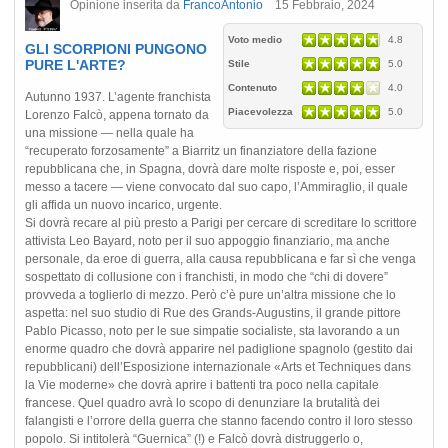
Opinione inserita da
FrancoAntonio
15 Febbraio, 2024
Voto medio
4.8
GLI SCORPIONI PUNGONO
PURE L'ARTE?
Stile
5.0
Contenuto
4.0
Autunno 1937. L’agente franchista
Piacevolezza
5.0
Lorenzo Falcò, appena tornato da
una missione — nella quale ha
“recuperato forzosamente” a Biarritz un finanziatore della fazione
repubblicana che, in Spagna, dovrà dare molte risposte e, poi, esser
messo a tacere — viene convocato dal suo capo, l’Ammiraglio, il quale
gli affida un nuovo incarico, urgente.
Si dovrà recare al più presto a Parigi per cercare di screditare lo scrittore
attivista Leo Bayard, noto per il suo appoggio finanziario, ma anche
personale, da eroe di guerra, alla causa repubblicana e far sì che venga
sospettato di collusione con i franchisti, in modo che “chi di dovere”
provveda a toglierlo di mezzo. Però c’è pure un’altra missione che lo
aspetta: nel suo studio di Rue des Grands-Augustins, il grande pittore
Pablo Picasso, noto per le sue simpatie socialiste, sta lavorando a un
enorme quadro che dovrà apparire nel padiglione spagnolo (gestito dai
repubblicani) dell’Esposizione internazionale «Arts et Techniques dans
la Vie moderne» che dovrà aprire i battenti tra poco nella capitale
francese. Quel quadro avrà lo scopo di denunziare la brutalità dei
falangisti e l’orrore della guerra che stanno facendo contro il loro stesso
popolo. Si intitolerà “Guernica” (!) e Falcò dovrà distruggerlo o,