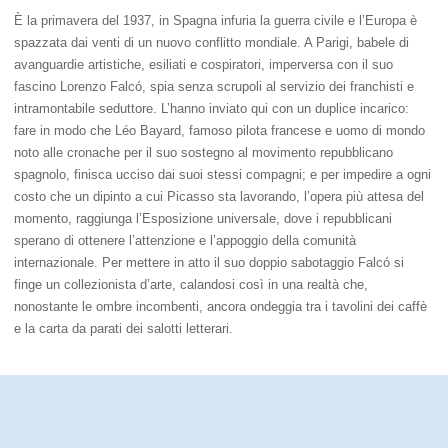
È la primavera del 1937, in Spagna infuria la guerra civile e l’Europa è
spazzata dai venti di un nuovo conflitto mondiale. A Parigi, babele di
avanguardie artistiche, esiliati e cospiratori, imperversa con il suo
fascino Lorenzo Falcó, spia senza scrupoli al servizio dei franchisti e
intramontabile seduttore. L’hanno inviato qui con un duplice incarico:
fare in modo che Léo Bayard, famoso pilota francese e uomo di mondo
noto alle cronache per il suo sostegno al movimento repubblicano
spagnolo, finisca ucciso dai suoi stessi compagni; e per impedire a ogni
costo che un dipinto a cui Picasso sta lavorando, l’opera più attesa del
momento, raggiunga l’Esposizione universale, dove i repubblicani
sperano di ottenere l’attenzione e l’appoggio della comunità
internazionale. Per mettere in atto il suo doppio sabotaggio Falcó si
finge un collezionista d’arte, calandosi così in una realtà che,
nonostante le ombre incombenti, ancora ondeggia tra i tavolini dei caffè
e la carta da parati dei salotti letterari.