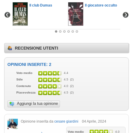
Il club Dumas
Il giocatore occulto
RECENSIONE UTENTI
OPINIONI INSERITE: 2
Voto medio
4.4
Stile
4.5 (2)
Contenuto
4.0 (2)
Piacevolezza
4.5 (2)
Aggiungi la tua opinione
Opinione inserita da
cesare giardini
04 Aprile, 2024
Voto medio
4.0