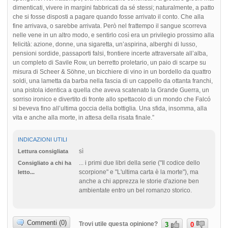
dimenticati, vivere in margini fabbricati da sé stessi; naturalmente, a patto
che si fosse disposti a pagare quando fosse arrivato il conto. Che alla
fine arrivava, o sarebbe arrivata. Però nel frattempo il sangue scorreva
nelle vene in un altro modo, e sentirlo così era un privilegio prossimo alla
felicità: azione, donne, una sigaretta, un’aspirina, alberghi di lusso,
pensioni sordide, passaporti falsi, frontiere incerte attraversate all’alba,
un completo di Savile Row, un berretto proletario, un paio di scarpe su
misura di Scheer & Söhne, un bicchiere di vino in un bordello da quattro
soldi, una lametta da barba nella fascia di un cappello da ottanta franchi,
una pistola identica a quella che aveva scatenato la Grande Guerra, un
sorriso ironico e divertito di fronte allo spettacolo di un mondo che Falcó
si beveva fino all’ultima goccia della bottiglia. Una sfida, insomma, alla
vita e anche alla morte, in attesa della risata finale.”
INDICAZIONI UTILI
sì
Lettura consigliata
... i primi due libri della serie ("Il codice dello
Consigliato a chi ha
scorpione" e "L'ultima carta è la morte"), ma
letto...
anche a chi apprezza le storie d'azione ben
ambientate entro un bel romanzo storico.
Commenti (0)
Trovi utile questa opinione?
3
0