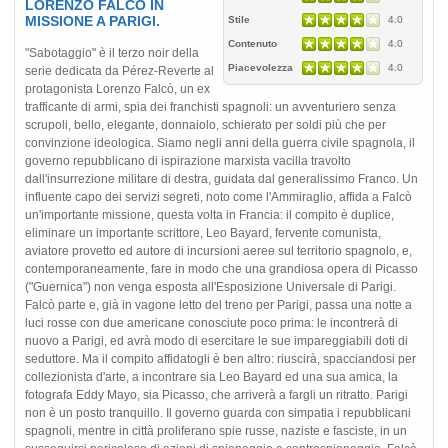
LORENZO FALCÒ IN
MISSIONE A PARIGI.
Stile
4.0
Contenuto
4.0
"Sabotaggio" è il terzo noir della
Piacevolezza
4.0
serie dedicata da Pérez-Reverte al
protagonista Lorenzo Falcò, un ex
trafficante di armi, spia dei franchisti spagnoli: un avventuriero senza
scrupoli, bello, elegante, donnaiolo, schierato per soldi più che per
convinzione ideologica. Siamo negli anni della guerra civile spagnola, il
governo repubblicano di ispirazione marxista vacilla travolto
dall'insurrezione militare di destra, guidata dal generalissimo Franco. Un
influente capo dei servizi segreti, noto come l'Ammiraglio, affida a Falcò
un'importante missione, questa volta in Francia: il compito è duplice,
eliminare un importante scrittore, Leo Bayard, fervente comunista,
aviatore provetto ed autore di incursioni aeree sul territorio spagnolo, e,
contemporaneamente, fare in modo che una grandiosa opera di Picasso
("Guernica") non venga esposta all'Esposizione Universale di Parigi.
Falcò parte e, già in vagone letto del treno per Parigi, passa una notte a
luci rosse con due americane conosciute poco prima: le incontrerà di
nuovo a Parigi, ed avrà modo di esercitare le sue impareggiabili doti di
seduttore. Ma il compito affidatogli è ben altro: riuscirà, spacciandosi per
collezionista d'arte, a incontrare sia Leo Bayard ed una sua amica, la
fotografa Eddy Mayo, sia Picasso, che arriverà a fargli un ritratto. Parigi
non è un posto tranquillo. Il governo guarda con simpatia i repubblicani
spagnoli, mentre in città proliferano spie russe, naziste e fasciste, in un