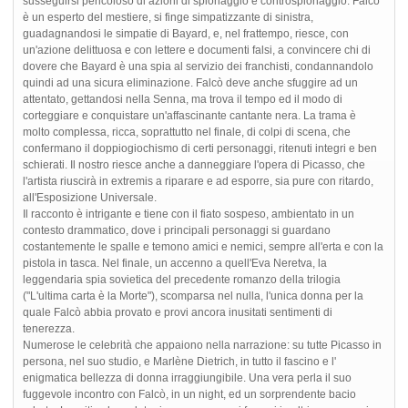
susseguirsi pericoloso di azioni di spionaggio e controspionaggio. Falcò
è un esperto del mestiere, si finge simpatizzante di sinistra,
guadagnandosi le simpatie di Bayard, e, nel frattempo, riesce, con
un'azione delittuosa e con lettere e documenti falsi, a convincere chi di
dovere che Bayard è una spia al servizio dei franchisti, condannandolo
quindi ad una sicura eliminazione. Falcò deve anche sfuggire ad un
attentato, gettandosi nella Senna, ma trova il tempo ed il modo di
corteggiare e conquistare un'affascinante cantante nera. La trama è
molto complessa, ricca, soprattutto nel finale, di colpi di scena, che
confermano il doppiogiochismo di certi personaggi, ritenuti integri e ben
schierati. Il nostro riesce anche a danneggiare l'opera di Picasso, che
l'artista riuscirà in extremis a riparare e ad esporre, sia pure con ritardo,
all'Esposizione Universale.
Il racconto è intrigante e tiene con il fiato sospeso, ambientato in un
contesto drammatico, dove i principali personaggi si guardano
costantemente le spalle e temono amici e nemici, sempre all'erta e con la
pistola in tasca. Nel finale, un accenno a quell'Eva Neretva, la
leggendaria spia sovietica del precedente romanzo della trilogia
("L'ultima carta è la Morte"), scomparsa nel nulla, l'unica donna per la
quale Falcò abbia provato e provi ancora inusitati sentimenti di
tenerezza.
Numerose le celebrità che appaiono nella narrazione: su tutte Picasso in
persona, nel suo studio, e Marlène Dietrich, in tutto il fascino e l'
enigmatica bellezza di donna irraggiungibile. Una vera perla il suo
fuggevole incontro con Falcò, in un night, ed un sorprendente bacio