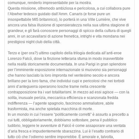
comunque, renderlo impresentabile per la mostra.
Questa missione, oltremodo ambiziosa e pericolosa, a cui collabora pure
l’Abwher tedesco guidato dall’Amm. Canaris (e forse pure un
insospettabile MI5 britannico), lo porterà in una Ville Lumière, che vive
ancora una falsa illusione di spensieratezza nella sua ultima stagione di
grandeur, e gli farà conoscere personaggi di spicco della cultura di quegli
anni, in un accavallarsi di azione frenetica, intrighi e vita mondana nei
prestigiosi night club della città.
Terzo e (per ora?) ultimo capitolo della trilogia dedicata all’anti-eroe
Lorenzo Falcò, dove la finzione letteraria sfuma in modo inavvertibile
nella realtà storicamente documentata. In una Parigi in gran splendore
per l’imminente esposizione internazionale si muovono sia personaggi
che hanno lasciato la loro impronta nel ventesimo secolo e ancora
brillano per la loro fama, che individui cupi e pericolosi che nei torbidi
anni d’anteguerra operarono losche trame nella crescente
contrapposizione tra i vari totalitarismi. In mezzo ad essi agisce — con la
solita, inusuale perizia, meccanica efficienza e scanzonata fredda
indifferenza — l’agente spagnolo, fascinoso ammaliatore, abile
trasformista, ma anche spietata macchina di morte.
In un mondo in cui l’essere “politicamente corretti” è assurto a precetto a
cui tutti, obbligatoriamente, dobbiamo sottostare, pena il pubblico
ludibrio, leggere le avventure di Falcò è come assaporare una ventata
d’aria fresca e impudentemente sbarazzina. Lui è l’esatto contrario di
tutto ciò che l’odierno sentire imporrebbe. È amorale e, talvolta,