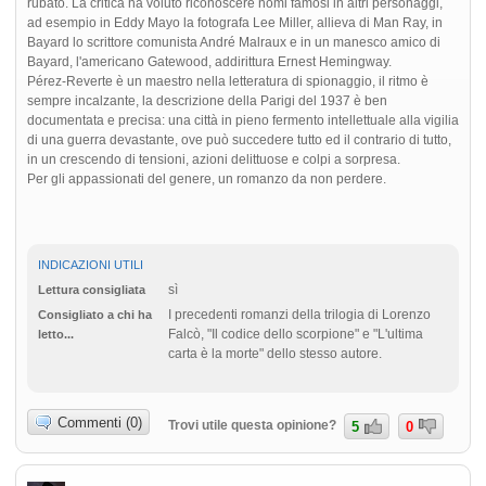
rubato. La critica ha voluto riconoscere nomi famosi in altri personaggi,
ad esempio in Eddy Mayo la fotografa Lee Miller, allieva di Man Ray, in
Bayard lo scrittore comunista André Malraux e in un manesco amico di
Bayard, l'americano Gatewood, addirittura Ernest Hemingway.
Pérez-Reverte è un maestro nella letteratura di spionaggio, il ritmo è
sempre incalzante, la descrizione della Parigi del 1937 è ben
documentata e precisa: una città in pieno fermento intellettuale alla vigilia
di una guerra devastante, ove può succedere tutto ed il contrario di tutto,
in un crescendo di tensioni, azioni delittuose e colpi a sorpresa.
Per gli appassionati del genere, un romanzo da non perdere.
INDICAZIONI UTILI
sì
Lettura consigliata
I precedenti romanzi della trilogia di Lorenzo
Consigliato a chi ha
Falcò, "Il codice dello scorpione" e "L'ultima
letto...
carta è la morte" dello stesso autore.
Commenti (0)
Trovi utile questa opinione?
5
0