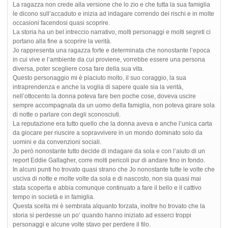
La ragazza non crede alla versione che lo zio e che tutta la sua famiglia
le dicono sull’accaduto e inizia ad indagare correndo dei rischi e in molte
occasioni facendosi quasi scoprire.
La storia ha un bel intreccio narrativo, molti personaggi e molti segreti ci
portano alla fine a scoprire la verità.
Jo rappresenta una ragazza forte e determinata che nonostante l’epoca
in cui vive e l’ambiente da cui proviene, vorrebbe essere una persona
diversa, poter scegliere cosa fare della sua vita.
Questo personaggio mi è piaciuto molto, il suo coraggio, la sua
intraprendenza e anche la voglia di sapere quale sia la verità,
nell’ottocento la donna poteva fare ben poche cose, doveva uscire
sempre accompagnata da un uomo della famiglia, non poteva girare sola
di notte o parlare con degli sconosciuti.
La reputazione era tutto quello che la donna aveva e anche l’unica carta
da giocare per riuscire a sopravvivere in un mondo dominato solo da
uomini e da convenzioni sociali.
Jo però nonostante tutto decide di indagare da sola e con l’aiuto di un
report Eddie Gallagher, corre molti pericoli pur di andare fino in fondo.
In alcuni punti ho trovato quasi strano che Jo nonostante tutte le volte che
usciva di notte e molte volte da sola e di nascosto, non sia quasi mai
stata scoperta e abbia comunque continuato a fare il bello e il cattivo
tempo in società e in famiglia.
Questa scelta mi è sembrata alquanto forzata, inoltre ho trovato che la
storia si perdesse un po’ quando hanno iniziato ad esserci troppi
personaggi e alcune volte stavo per perdere il filo.