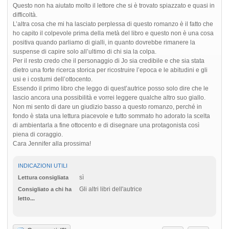
Questo non ha aiutato molto il lettore che si è trovato spiazzato e quasi in
difficoltà.
L’altra cosa che mi ha lasciato perplessa di questo romanzo è il fatto che
ho capito il colpevole prima della metà del libro e questo non è una cosa
positiva quando parliamo di gialli, in quanto dovrebbe rimanere la
suspense di capire solo all’ultimo di chi sia la colpa.
Per il resto credo che il personaggio di Jo sia credibile e che sia stata
dietro una forte ricerca storica per ricostruire l’epoca e le abitudini e gli
usi e i costumi dell’ottocento.
Essendo il primo libro che leggo di quest’autrice posso solo dire che le
lascio ancora una possibilità e vorrei leggere qualche altro suo giallo.
Non mi sento di dare un giudizio basso a questo romanzo, perché in
fondo è stata una lettura piacevole e tutto sommato ho adorato la scelta
di ambientarla a fine ottocento e di disegnare una protagonista così
piena di coraggio.
Cara Jennifer alla prossima!
INDICAZIONI UTILI
sì
Lettura consigliata
Gli altri libri dell'autrice
Consigliato a chi ha
letto...