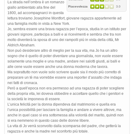
La strada nell’ombra è un romanzo
Piacevolezza
3.0
giallo ambientato alla fine del
1800, ad accompagnarci in questa
lettura troviamo Josephine Montfort, giovane ragazza appartenente ad
una famiglia molto in vista a New York.
Jo, sembra essere una brava ragazza per l’epoca, studia in un istituto per
giovani signore, partecipa a balli e ai ricevimenti e sembra che tra non
molto diventerà la sposa di uno dei rampolli più in vista della città, Mr
Aldrich Abraham.
Non può desiderare altro di meglio per la sua vita, ma Jo ha un altro
sogno che è quello di poter diventare una giornalista, non vuole essere
solamente una moglie e una madre, andare nei salotti giusti, ai balli e
alle cene vuole essere anche una donna moderna che lavora.
Ma soprattutto non vuole solo scrivere quale sia il modo più corretto di
preparare un tè ma vorrebbe essere una reporter d’assalto che indaga
nei fatti di cronaca.
Però a quell’epoca non era permesso ad una ragazza di poter scegliere
della propria vita, lei doveva obbedire e accettare quello che i genitori e
la società le imponeva di essere.
L’unica felicità per la donna dipendeva dal matrimonio e quella era
l’unica possibilità per lasciare la famiglia e andare a vivere altrove, ma
anche in quel caso si era sottomessa alla volontà del marito, quindi non
si era nemmeno in questo caso delle donne libere.
La vita di Jo verrà sconvolto dalla scomparsa del padre, che getterà la
ragazza e anche la madre nel sconforto più totale.