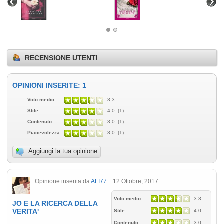
RECENSIONE UTENTI
OPINIONI INSERITE: 1
Voto medio
3.3
Stile
4.0 (1)
Contenuto
3.0 (1)
Piacevolezza
3.0 (1)
Aggiungi la tua opinione
Opinione inserita da
ALI77
12 Ottobre, 2017
Voto medio
3.3
JO E LA RICERCA DELLA
VERITA'
Stile
4.0
Contenuto
3.0