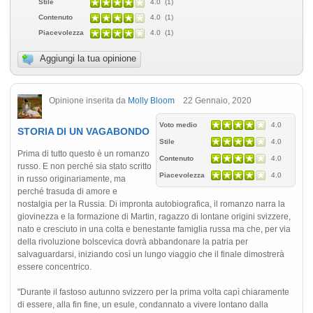
Stile
4.0 (1)
Contenuto
4.0 (1)
Piacevolezza
4.0 (1)
Aggiungi la tua opinione
Opinione inserita da
Molly Bloom
22 Gennaio, 2020
Voto medio
4.0
STORIA DI UN VAGABONDO
Stile
4.0
Prima di tutto questo è un romanzo
Contenuto
4.0
russo. E non perché sia stato scritto
Piacevolezza
4.0
in russo originariamente, ma
perché trasuda di amore e
nostalgia per la Russia. Di impronta autobiografica, il romanzo narra la
giovinezza e la formazione di Martin, ragazzo di lontane origini svizzere,
nato e cresciuto in una colta e benestante famiglia russa ma che, per via
della rivoluzione bolscevica dovrà abbandonare la patria per
salvaguardarsi, iniziando così un lungo viaggio che il finale dimostrerà
essere concentrico.
"Durante il fastoso autunno svizzero per la prima volta capì chiaramente
di essere, alla fin fine, un esule, condannato a vivere lontano dalla