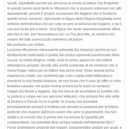
spunti, soprattutto perché poi discussa al circolo di lettura che frequento.
In questo senso sono tante le riflessioni che si possono sollevare con altri
appassionati, perché è proprio sul piacere del leggere che si focalizza
questo breve romanzo, utilizzando la figura della Regina Elisabetta come
simbolo dell'individuo che per caso scopre la bellezza del leggere, e da lì
non può farne più a meno. Una figura che sento spaventosamente affine
alla mia e che, per l'accuratezza con cui l'ha descritta, mi sembra non
essere del tutto sconosciuta nemmeno all'autore.
Ma andiamo con ordine.
La prima riflessione interessante sollevata dal romanzo (anche se non
direttamente esplicitata) è quella del modus operandi paradossale della
scuola: la nostra Regina, infatti, avrà un primo approccio alla lettura
abbastanza pesante, dovuto alla scelta scellerata di un romanzo che si
rivela troppo ostico per un lettore alle prime armi. Dopo questa prima
esperienza, infatti, non sembrerà per nulla colpita dalla letteratura e
manterrà la sua fredda distanza, se non fosse che il caso gli offre un altro
tentativo casuale, nel quale invece si trova tra le mani un romanzo
magari più frivolo e leggero, ma che riesce ad accendere la scintilla che
la porterà a volare nel suo percorso letterario, che arriverà fino alle vette
di Dickens e Proust. Ecco il punto: la scuola non dovrebbe
principalmente provare a instillare nei giovani la passione per la lettura,
piuttosto che imporre dall'inizio autori che sono sì grandissimi, ma non
adatti a un novizio che in primis non ha ancora le capacità per
comprenderlo, ma potrebbe farsi un'idea nefasta dell'elemento libro?
Forse andrebbero proposti libri leggeri, bisognerebbe andare per gradi, e