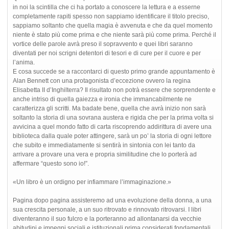
in noi la scintilla che ci ha portato a conoscere la lettura e a esserne
completamente rapiti spesso non sappiamo identificare il titolo preciso,
sappiamo soltanto che quella magia è avvenuta e che da quel momento
niente è stato più come prima e che niente sarà più come prima. Perché il
vortice delle parole avrà preso il sopravvento e quei libri saranno
diventati per noi scrigni detentori di tesori e di cure per il cuore e per
l’anima.
E cosa succede se a raccontarci di questo primo grande appuntamento è
Alan Bennett con una protagonista d’eccezione ovvero la regina
Elisabetta II d’Inghilterra? Il risultato non potrà essere che sorprendente e
anche intriso di quella gaiezza e ironia che immancabilmente ne
caratterizza gli scritti. Ma badate bene, quella che avrà inizio non sarà
soltanto la storia di una sovrana austera e rigida che per la prima volta si
avvicina a quel mondo fatto di carta riscoprendo addirittura di avere una
biblioteca dalla quale poter attingere, sarà un po’ la storia di ogni lettore
che subito e immediatamente si sentirà in sintonia con lei tanto da
arrivare a provare una vera e propria similitudine che lo porterà ad
affermare “questo sono io!”.
«Un libro è un ordigno per infiammare l’immaginazione.»
Pagina dopo pagina assisteremo ad una evoluzione della donna, a una
sua crescita personale, a un suo ritrovato e rinnovato ritrovarsi. I libri
diventeranno il suo fulcro e la porteranno ad allontanarsi da vecchie
abitudini e impegni sociali e istituzionali prima considerati fondamentali