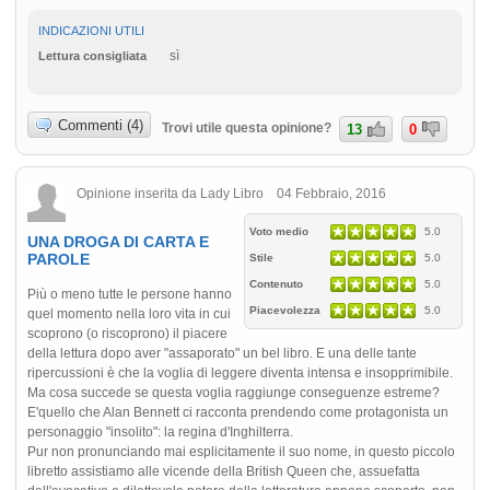
INDICAZIONI UTILI
sì
Lettura consigliata
Commenti (4)
Trovi utile questa opinione?
13
0
Opinione inserita da Lady Libro 04 Febbraio, 2016
Voto medio
5.0
UNA DROGA DI CARTA E
PAROLE
Stile
5.0
Contenuto
5.0
Più o meno tutte le persone hanno
Piacevolezza
5.0
quel momento nella loro vita in cui
scoprono (o riscoprono) il piacere
della lettura dopo aver "assaporato" un bel libro. E una delle tante
ripercussioni è che la voglia di leggere diventa intensa e insopprimibile.
Ma cosa succede se questa voglia raggiunge conseguenze estreme?
E'quello che Alan Bennett ci racconta prendendo come protagonista un
personaggio "insolito": la regina d'Inghilterra.
Pur non pronunciando mai esplicitamente il suo nome, in questo piccolo
libretto assistiamo alle vicende della British Queen che, assuefatta