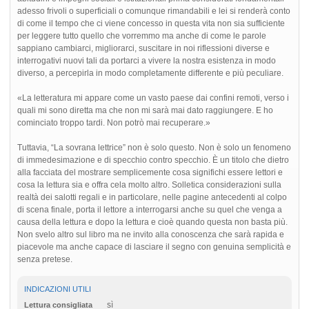
adesso frivoli o superficiali o comunque rimandabili e lei si renderà conto
di come il tempo che ci viene concesso in questa vita non sia sufficiente
per leggere tutto quello che vorremmo ma anche di come le parole
sappiano cambiarci, migliorarci, suscitare in noi riflessioni diverse e
interrogativi nuovi tali da portarci a vivere la nostra esistenza in modo
diverso, a percepirla in modo completamente differente e più peculiare.
«La letteratura mi appare come un vasto paese dai confini remoti, verso i
quali mi sono diretta ma che non mi sarà mai dato raggiungere. E ho
cominciato troppo tardi. Non potrò mai recuperare.»
Tuttavia, “La sovrana lettrice” non è solo questo. Non è solo un fenomeno
di immedesimazione e di specchio contro specchio. È un titolo che dietro
alla facciata del mostrare semplicemente cosa significhi essere lettori e
cosa la lettura sia e offra cela molto altro. Solletica considerazioni sulla
realtà dei salotti regali e in particolare, nelle pagine antecedenti al colpo
di scena finale, porta il lettore a interrogarsi anche su quel che venga a
causa della lettura e dopo la lettura e cioè quando questa non basta più.
Non svelo altro sul libro ma ne invito alla conoscenza che sarà rapida e
piacevole ma anche capace di lasciare il segno con genuina semplicità e
senza pretese.
INDICAZIONI UTILI
sì
Lettura consigliata