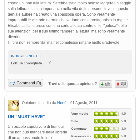
creato un inno alla lettura. Sarebbe stato molto noioso leggere un saggio
sulla lettura e la sua importanza nella vita delle persone, invece questo
geniale autore ha creato una spassosa opera. Sono veramente
improbabili le vicende narrate che vedono come protagonista la regale
Elisabetta II alle prese con una corte alleata contro di lei "gelosa" delle
sue attenzioni per il suo ultimo "amore" la lettura, ma sono veramente
divertenti.
Il libro non sempre fila, ma nel complesso rimane molto gradevole.
INDICAZIONI UTILI
sì
Lettura consigliata
Commenti (0)
Trovi utile questa opinione?
4
0
Opinione inserita da
Nené
01 Agosto, 2011
Voto medio
4.5
UN "MUST HAVE"
Stile
5.0
Un piccolo capolavoro di humour
Contenuto
3.0
che non puó mancare nella libreria
Piacevolezza
5.0
di un appassionato lettore.