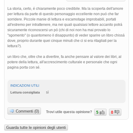
La storia, certo, é chiaramente poco credibile. Ma la scoperta dell'amore
per lettura da parte di questo personaggio eccellente non puó che far
sorridere. Piccole manie di lettura e escamotage improbabili, portati
all'estremo per intrattenere, ma nei quali qualsiasi lettore accanito potrá
sicuramente riconoscersi un pó (chi di noi non ha mai provato lo
"sgomento" (o quantomeno il disappunto) di veder sparire un libro chissá
dove, proprio durante quei cinque minuti che ci si era ritagliati per la
lettura?).
un libro che, oltre che a divertire, fa anche pensare al valore dei libri, al
potere della lettura, all'accrescimento culturale e personale che ogni
pagina porta con sé.
INDICAZIONI UTILI
sì
Lettura consigliata
Commenti (0)
Trovi utile questa opinione?
5
0
Guarda tutte le opinioni degli utenti