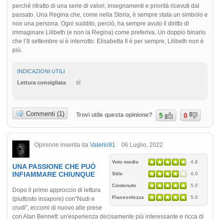
perché ritratto di una serie di valori, insegnamenti e priorità ricevuti dal
passato. Una Regina che, come nella Storia, è sempre stata un simbolo e
non una persona. Ogni suddito, perciò, ha sempre avuto il diritto di
immaginare Lilibeth (e non la Regina) come preferiva. Un doppio binario
che l’8 settembre si è interrotto. Elisabetta II è per sempre, Lilibeth non è
più.
INDICAZIONI UTILI
sì
Lettura consigliata
Commenti (1)
Trovi utile questa opinione?
5
0
Opinione inserita da
Valerio91
06 Luglio, 2022
Voto medio
4.8
UNA PASSIONE CHE PUÒ
INFIAMMARE CHIUNQUE
Stile
4.0
Contenuto
5.0
Dopo il primo approccio di lettura
Piacevolezza
5.0
(piuttosto insapore) con"Nudi e
crudi", eccomi di nuovo alle prese
con Alan Bennett: un'esperienza decisamente più interessante e ricca di