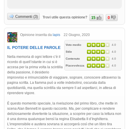
Commenti (3)
Trovi utile questa opinione?
15
0
Opinione inserita da
lapis
22 Giugno, 2020
Voto medio
4.0
IL POTERE DELLE PAROLE
Stile
4.0
Nella memoria di ogni lettore c’è il
Contenuto
4.0
ricordo di quell’istante in cui si è
Piacevolezza
4.0
accesa per la prima volta la scintilla
della passione, il desiderio
improvviso e irrinunciabile di viaggiare, sognare, conoscere attraverso la
pagina scritta. La fiamma può a volte indebolirsi, oscurata dalla
quotidianità, ma quella scintilla sta sempre lì ad aspettarci, in attesa di
riprendere vigore.
È questo momento speciale, la rivelazione del primo libro, che mette in
scena Alan Bennett in questo racconto. Ma, per complicare e rendere
deliziosamente divertente la situazione, a scoprire per caso la lettura non
è una donna qualunque bensì la regina Elisabetta II d’Inghilterra.
L’irreprensibile e austera sovrana si accorgerà così che un libro tira