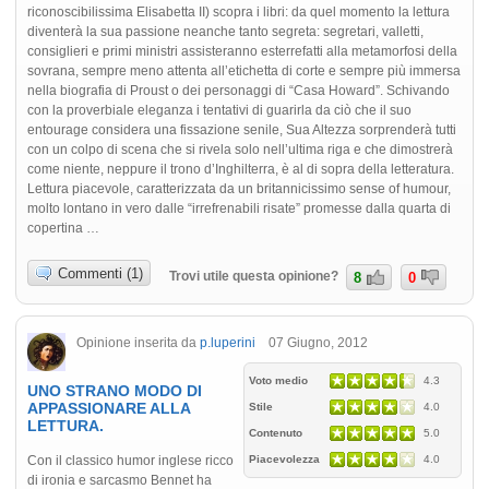
riconoscibilissima Elisabetta II) scopra i libri: da quel momento la lettura
diventerà la sua passione neanche tanto segreta: segretari, valletti,
consiglieri e primi ministri assisteranno esterrefatti alla metamorfosi della
sovrana, sempre meno attenta all’etichetta di corte e sempre più immersa
nella biografia di Proust o dei personaggi di “Casa Howard”. Schivando
con la proverbiale eleganza i tentativi di guarirla da ciò che il suo
entourage considera una fissazione senile, Sua Altezza sorprenderà tutti
con un colpo di scena che si rivela solo nell’ultima riga e che dimostrerà
come niente, neppure il trono d’Inghilterra, è al di sopra della letteratura.
Lettura piacevole, caratterizzata da un britannicissimo sense of humour,
molto lontano in vero dalle “irrefrenabili risate” promesse dalla quarta di
copertina …
Commenti (1)
Trovi utile questa opinione?
8
0
Opinione inserita da
p.luperini
07 Giugno, 2012
Voto medio
4.3
UNO STRANO MODO DI
APPASSIONARE ALLA
Stile
4.0
LETTURA.
Contenuto
5.0
Con il classico humor inglese ricco
Piacevolezza
4.0
di ironia e sarcasmo Bennet ha