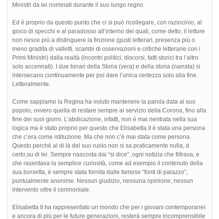
Ministri da lei nominati durante il suo lungo regno.
Ed è proprio da questo punto che ci si può ricollegare, con raziocinio, al
gioco di specchi e al paradosso all’interno dei quali, come detto, il lettore
non riesce più a distinguere la finzione (gusti letterari, presenza più o
meno gradita di valletti, scambi di osservazioni e critiche letterarie con i
Primi Ministri) dalla realtà (incontri politici, discorsi, fatti storici tra l’altro
solo accennati). I due binari della Storia (vera) e della storia (narrata) si
intersecano continuamente per poi dare l’unica certezza solo alla fine.
Letteralmente.
Come sappiamo la Regina ha voluto mantenere la parola data al suo
popolo, ovvero quella di restare sempre al servizio della Corona, fino alla
fine dei suoi giorni. L’abdicazione, infatti, non è mai rientrata nella sua
logica ma è stato proprio per questo che Elisabetta II è stata una persona
che c’era come istituzione. Ma che non c’è mai stata come persona.
Questo perché al di là del suo ruolo non si sa praticamente nulla, d
certo,su di lei. Sempre nascosta dai “si dice”, ogni notizia che filtrava, e
che rasentava la semplice curiosità, come ad esempio il contenuto della
sua borsetta, è sempre stata fornita dalle famose “fonti di palazzo”,
puntualmente anonime. Nessun giudizio, nessuna opinione, nessun
intervento oltre il cerimoniale.
Elisabetta II ha rappresentato un mondo che per i giovani contemporanei
e ancora di più per le future generazioni, resterà sempre incomprensibile