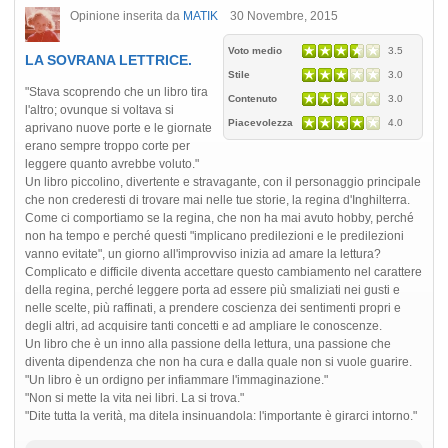
Opinione inserita da
MATIK
30 Novembre, 2015
Voto medio
3.5
LA SOVRANA LETTRICE.
Stile
3.0
"Stava scoprendo che un libro tira
Contenuto
3.0
l'altro; ovunque si voltava si
Piacevolezza
4.0
aprivano nuove porte e le giornate
erano sempre troppo corte per
leggere quanto avrebbe voluto."
Un libro piccolino, divertente e stravagante, con il personaggio principale
che non crederesti di trovare mai nelle tue storie, la regina d'Inghilterra.
Come ci comportiamo se la regina, che non ha mai avuto hobby, perché
non ha tempo e perché questi "implicano predilezioni e le predilezioni
vanno evitate", un giorno all'improvviso inizia ad amare la lettura?
Complicato e difficile diventa accettare questo cambiamento nel carattere
della regina, perché leggere porta ad essere più smaliziati nei gusti e
nelle scelte, più raffinati, a prendere coscienza dei sentimenti propri e
degli altri, ad acquisire tanti concetti e ad ampliare le conoscenze.
Un libro che è un inno alla passione della lettura, una passione che
diventa dipendenza che non ha cura e dalla quale non si vuole guarire.
"Un libro è un ordigno per infiammare l'immaginazione."
"Non si mette la vita nei libri. La si trova."
"Dite tutta la verità, ma ditela insinuandola: l'importante è girarci intorno."