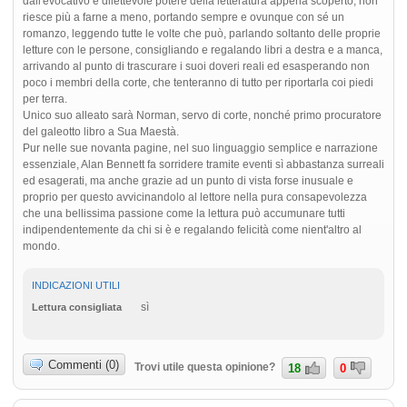
dall'evocativo e dilettevole potere della letteratura appena scoperto, non
riesce più a farne a meno, portando sempre e ovunque con sé un
romanzo, leggendo tutte le volte che può, parlando soltanto delle proprie
letture con le persone, consigliando e regalando libri a destra e a manca,
arrivando al punto di trascurare i suoi doveri reali ed esasperando non
poco i membri della corte, che tenteranno di tutto per riportarla coi piedi
per terra.
Unico suo alleato sarà Norman, servo di corte, nonché primo procuratore
del galeotto libro a Sua Maestà.
Pur nelle sue novanta pagine, nel suo linguaggio semplice e narrazione
essenziale, Alan Bennett fa sorridere tramite eventi sì abbastanza surreali
ed esagerati, ma anche grazie ad un punto di vista forse inusuale e
proprio per questo avvicinandolo al lettore nella pura consapevolezza
che una bellissima passione come la lettura può accumunare tutti
indipendentemente da chi si è e regalando felicità come nient'altro al
mondo.
INDICAZIONI UTILI
sì
Lettura consigliata
Commenti (0)
Trovi utile questa opinione?
18
0