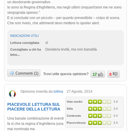
un deodorante governativo.
Io sono la Regina d'Inghilterra, ma negli ultimi cinquant'anni me ne sono
vergognata spesso."
E si conclude con un piccolo – per quanto prevedibile – colpo di scena.
Che non rivelo, che altrimenti devo mettere lo spoiler alert.
INDICAZIONI UTILI
sì
Lettura consigliata
Desidera levità, ma non banalità.
Consigliato a chi ha
letto...
Commenti (1)
Trovi utile questa opinione?
17
0
Opinione inserita da
lollina
27 Agosto, 2014
Voto medio
3.0
PIACEVOLE LETTURA SUL
PIACERE DELLA LETTURA
Stile
3.0
Contenuto
3.0
Una banale combinazione di eventi
Piacevolezza
3.0
fa sì che la regina d’Inghilterra (una
mai nominata ma