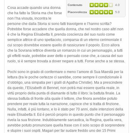
Contenuto
4.0
Cosa accade quando una donna
Piacevolezza
5.0
che ha fatto la Storia ma che forse
non l’ha vissuta, incontra le
persone che dalla Storia si sono fatti travolgere e l’hanno scritta?
Potrebbe forse accadere che quella donna, che nel nostro caso altri non
è che la Regina Elisabetta II, prenda coscienza del suo ruolo come
semplice attrice di uno spettacolo, comparsa di un eterno cerimoniale il
cui scopo dovrebbe essere quello di rassicurare il popolo. Ecco allora
che la Sovrana lettrice diventa un romanzo in cui un personaggio, a tutti
gli effetti reale, potrebbe aver detto o pensato cose che, a causa del suo
ruolo, si è sempre trovata a dover negare a tutti. Forse anche a se stessa.
Pochi sono in grado di confermare o meno l’amore di Sua Maestà per la
lettura (tra le poche certezze ci sarebbe, come sempre il condizionale è
d’obbligo, una simpatia per i gialli di Agatha Christie). Ma a prescindere
da questo, l’Elizabeth di Bennet, non potrà mai essere quella reale, in
virtù proprio della punta di diamante di tutto il libro: la battuta finale. La
stessa battuta di fronte alla quale il lettore, che finora avrebbe potuto
prendere per reale tutta la narrazione, capisce che si tratta di finzione.
Nulla, infatti, è più lontano, e lo è stato per 70 anni, dalle intenzioni della
reale Elisabetta II. Ed è perciò proprio in questo punto che il personaggio
rivela la sua finzione. Indubbiamente sarcastica, la Regina, quella vera,
avrebbe potuto pronunciare quella frase con il solo scopo di sorprendere
e stupire i suoi ospiti. Magari per far sudare freddo uno dei 15 Primi