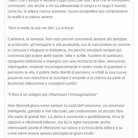
l’altro, che il tempo è sempre troppo poco per tutti i testi che si vorrebbero
conoscere, che anche a chi ha attraversato in lungo e in largo il mondo,
come lei, la lettura riserva sorprese: nuove prospettive per comprendere
la realtà e la natura umana.
"Non si mette la vita nei libri. La si trova”
Cambierà, la sovrana. Non solo perché concederà sempre più deroghe
al protocollo, all’immagine e alla puntualità, pur di nascondere un volume
in carrozza o rifugiarsi in biblioteca, ma perché prenderà sempre più
coscienza del potere delle parole, lette e scritte. Il potere di cambiarci,
ripagando dedizione e impegno con una ricchezza di idee, sensazioni,
interrogativi, mutando inconsapevolmente il nostro modo di guardare e
percepire la vita. Il potere della libertà di pensiero, e infatti la sua nuova
passione non mancherà di suscitare il sospetto e le critiche da parte di
funzionari istituzionali e consiglieri politici.
"Il libro è un ordigno per infiammare l’immaginazione"
Alan Bennett gioca come sempre la carta dell’umorismo, un umorismo
intelligente, garbato e mai sfacciato, per confezionare un piccolo libro
che parla di grandi libri. La storia è scorrevole e godibilissima, ricca di
citazioni e riferimenti letterari, ma tra le righe nasconde anche
interessanti spunti di riflessione sul valore e la forza della lettura e su
come viene invece spesso percepita ai giorni nostri.