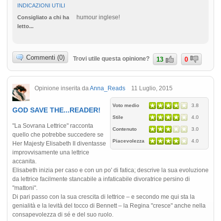
INDICAZIONI UTILI
humour inglese!
Consigliato a chi ha
letto...
Commenti (0)
Trovi utile questa opinione?
13
0
Opinione inserita da
Anna_Reads
11 Luglio, 2015
Voto medio
3.8
GOD SAVE THE...READER!
Stile
4.0
"La Sovrana Lettrice" racconta
Contenuto
3.0
quello che potrebbe succedere se
Piacevolezza
4.0
Her Majesty Elisabeth II diventasse
improvvisamente una lettrice
accanita.
Elisabeth inizia per caso e con un po' di fatica; descrive la sua evoluzione
da lettrice facilmente stancabile a infaticabile divoratrice persino di
"mattoni".
Di pari passo con la sua crescita di lettrice – e secondo me qui sta la
genialità e la levità del tocco di Bennett – la Regina "cresce" anche nella
consapevolezza di sé e del suo ruolo.