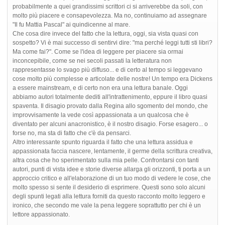
probabilmente a quei grandissimi scrittori ci si arriverebbe da soli, con
molto più piacere e consapevolezza. Ma no, continuiamo ad assegnare
"Il fu Mattia Pascal" ai quindicenne al mare.
Che cosa dire invece del fatto che la lettura, oggi, sia vista quasi con
sospetto? Vi è mai successo di sentirvi dire: "ma perché leggi tutti sti libri?
Ma come fai?". Come se l'idea di leggere per piacere sia ormai
inconcepibile, come se nei secoli passati la letteratura non
rappresentasse lo svago più diffuso... e di certo al tempo si leggevano
cose molto più complesse e articolate delle nostre! Un tempo era Dickens
a essere mainstream, e di certo non era una lettura banale. Oggi
abbiamo autori totalmente dediti all'intrattenimento, eppure il libro quasi
spaventa. Il disagio provato dalla Regina allo sgomento del mondo, che
improvvisamente la vede così appassionata a un qualcosa che è
diventato per alcuni anacronistico, è il nostro disagio. Forse esagero... o
forse no, ma sta di fatto che c'è da pensarci.
Altro interessante spunto riguarda il fatto che una lettura assidua e
appassionata faccia nascere, lentamente, il germe della scrittura creativa,
altra cosa che ho sperimentato sulla mia pelle. Confrontarsi con tanti
autori, punti di vista idee e storie diverse allarga gli orizzonti, ti porta a un
approccio critico e all'elaborazione di un tuo modo di vedere le cose, che
molto spesso si sente il desiderio di esprimere. Questi sono solo alcuni
degli spunti legati alla lettura forniti da questo racconto molto leggero e
ironico, che secondo me vale la pena leggere soprattutto per chi è un
lettore appassionato.