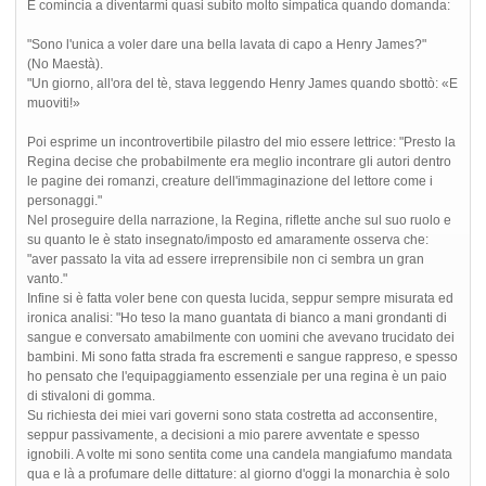
E comincia a diventarmi quasi subito molto simpatica quando domanda:
"Sono l'unica a voler dare una bella lavata di capo a Henry James?"
(No Maestà).
"Un giorno, all'ora del tè, stava leggendo Henry James quando sbottò: «E
muoviti!»
Poi esprime un incontrovertibile pilastro del mio essere lettrice: "Presto la
Regina decise che probabilmente era meglio incontrare gli autori dentro
le pagine dei romanzi, creature dell'immaginazione del lettore come i
personaggi."
Nel proseguire della narrazione, la Regina, riflette anche sul suo ruolo e
su quanto le è stato insegnato/imposto ed amaramente osserva che:
"aver passato la vita ad essere irreprensibile non ci sembra un gran
vanto."
Infine si è fatta voler bene con questa lucida, seppur sempre misurata ed
ironica analisi: "Ho teso la mano guantata di bianco a mani grondanti di
sangue e conversato amabilmente con uomini che avevano trucidato dei
bambini. Mi sono fatta strada fra escrementi e sangue rappreso, e spesso
ho pensato che l'equipaggiamento essenziale per una regina è un paio
di stivaloni di gomma.
Su richiesta dei miei vari governi sono stata costretta ad acconsentire,
seppur passivamente, a decisioni a mio parere avventate e spesso
ignobili. A volte mi sono sentita come una candela mangiafumo mandata
qua e là a profumare delle dittature: al giorno d'oggi la monarchia è solo