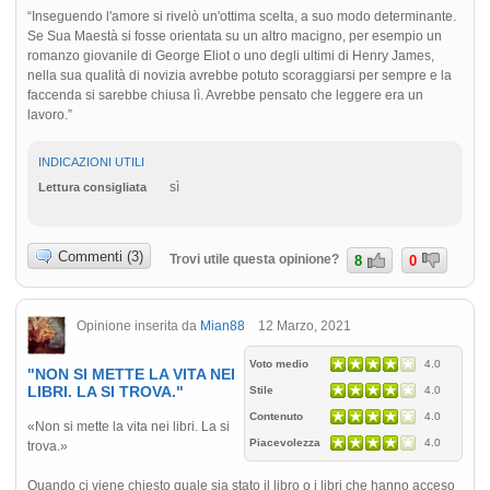
“Inseguendo l'amore si rivelò un'ottima scelta, a suo modo determinante.
Se Sua Maestà si fosse orientata su un altro macigno, per esempio un
romanzo giovanile di George Eliot o uno degli ultimi di Henry James,
nella sua qualità di novizia avrebbe potuto scoraggiarsi per sempre e la
faccenda si sarebbe chiusa lì. Avrebbe pensato che leggere era un
lavoro.”
INDICAZIONI UTILI
sì
Lettura consigliata
Commenti (3)
Trovi utile questa opinione?
8
0
Opinione inserita da
Mian88
12 Marzo, 2021
Voto medio
4.0
"NON SI METTE LA VITA NEI
LIBRI. LA SI TROVA."
Stile
4.0
Contenuto
4.0
«Non si mette la vita nei libri. La si
Piacevolezza
4.0
trova.»
Quando ci viene chiesto quale sia stato il libro o i libri che hanno acceso