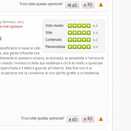
Trovi utile questa opinione?
18
0
 Gennaio, 2013
Voto medio
5.0
le mie opinioni
Stile
5.0
E
Contenuto
5.0
Piacevolezza
5.0
assificabili in base al ceto
e, alla gente influente che
ilmente lo spessore umano, la dolcezza, la sensibilità e l'amore di
 vissuto l'involucro della sua esistenza e chi è arrivato a qualcosa
operchiata e il lettore guarda all'interno. Alla fine non è la
 le persone ma la condanna di uno spirito gretto a un'esistenza
Trovi utile questa opinione?
4
0