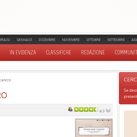
BRAIO
GENNAIO
DICEMBRE
NOVEMBRE
OTTOBRE
SETTEMBRE
AG
IN EVIDENZA
CLASSIFICHE
REDAZIONE
COMMUNI
CER
 cancro
Se des
RO
present
4.3
(
6
)