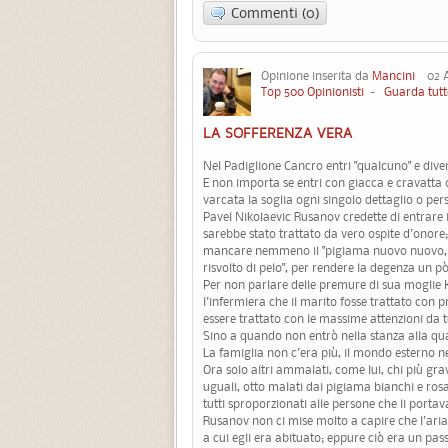
Commenti (0)
Opinione inserita da
Mancini
02 Ag
Top 500 Opinionisti
-
Guarda tutt
LA SOFFERENZA VERA
Nel Padiglione Cancro entri "qualcuno" e div
E non importa se entri con giacca e cravatta o
varcata la soglia ogni singolo dettaglio o pers
Pavel Nikolaevic Rusanov credette di entrare in
sarebbe stato trattato da vero ospite d'onore;
mancare nemmeno il "pigiama nuovo nuovo, co
risvolto di pelo", per rendere la degenza un p
Per non parlare delle premure di sua moglie
l'infermiera che il marito fosse trattato con
essere trattato con le massime attenzioni da t
Sino a quando non entrò nella stanza alla qua
La famiglia non c'era più, il mondo esterno n
Ora solo altri ammalati, come lui, chi più grav
uguali, otto malati dai pigiama bianchi e rosa,
tutti sproporzionati alle persone che li portav
Rusanov non ci mise molto a capire che l'aria
a cui egli era abituato; eppure ciò era un pas