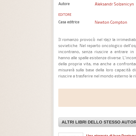
Autore
Aleksandr Solzenicyn
EDITORE
Casa editrice
Newton Compton
Il romanzo provocò nel 1967 la irrimediabil
sovietiche. Nel reparto oncologico dell'osp
incontrano, senza riuscire a entrare i
hanno alle spalle esistenze diverse. L'incom
della propria vita, ma anche a confrontar
misurerà sulla base della loro capacità di
riuscire a trasferire nel mondo esterno le r
ALTRI LIBRI DELLO STESSO AUTO
Una giornata di Ivan Denisov