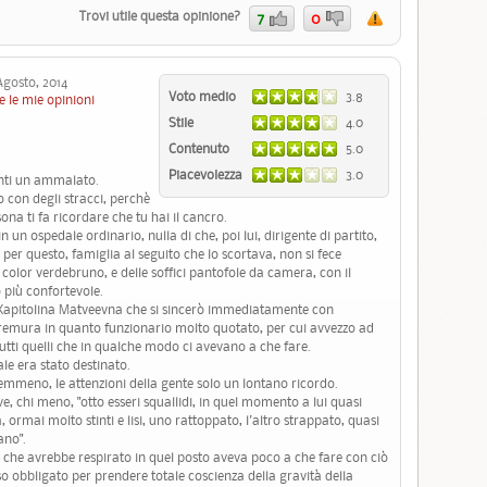
Trovi utile questa opinione?
7
0
osto, 2014
Voto medio
3.8
e le mie opinioni
Stile
4.0
Contenuto
5.0
Piacevolezza
3.0
enti un ammalato.
 con degli stracci, perchè
ona ti fa ricordare che tu hai il cancro.
 un ospedale ordinario, nulla di che, poi lui, dirigente di partito,
 per questo, famiglia al seguito che lo scortava, non si fece
lor verdebruno, e delle soffici pantofole da camera, con il
ò più confortevole.
 Kapitolina Matveevna che si sincerò immediatamente con
 premura in quanto funzionario molto quotato, per cui avvezzo ad
utti quelli che in qualche modo ci avevano a che fare.
le era stato destinato.
emmeno, le attenzioni della gente solo un lontano ricordo.
e, chi meno, "otto esseri squallidi, in quel momento a lui quasi
 ormai molto stinti e lisi, uno rattoppato, l'altro strappato, quasi
ano".
 che avrebbe respirato in quel posto aveva poco a che fare con ciò
so obbligato per prendere totale coscienza della gravità della