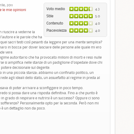
le, 2011
Voto medio
4.3
e le mie opinioni
Stile
5.0
Contenuto
4.0
Piacevolezza
4.0
 riuscire a vederne la
'autore e le parole che ha
 quei sacri testi così pesanti da leggere per una mente semplice?
aro in bocca per dover lasciare delle persone alle quale mi ero
nde vere.
egime autoritario che ha provocato milioni di morti e reso nulle
rse si amplifica nelle stanze di un padiglione d'ospedale dove chi
potere decisionale sul degente.
to in una piccola stanza: abbiamo un confinato politico, un
de agli ideali dello stato, un assuefatto al regime in preda al
nsava di poter arrivare a sconfiggere in poco tempo.
do si possa dare una risposta definitiva. Fino a che punto è
e in grado di respirare e nutrirsi è un successo? Oppure ci sono
lle sofferenze? Personalmente opto per la seconda. Però non mi
o è un dettaglio non da poco.