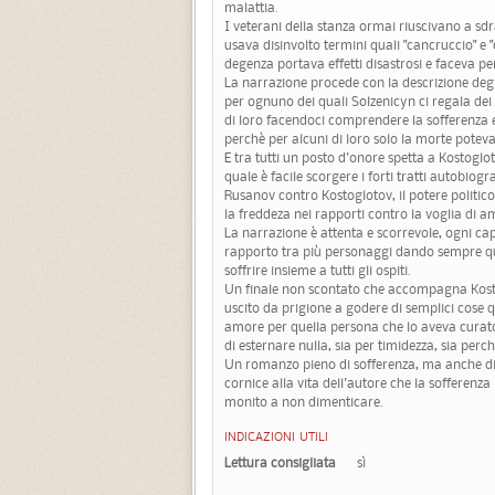
malattia.
I veterani della stanza ormai riuscivano a sd
usava disinvolto termini quali "cancruccio" e
degenza portava effetti disastrosi e faceva pe
La narrazione procede con la descrizione degli
per ognuno dei quali Solzenicyn ci regala dei 
di loro facendoci comprendere la sofferenza e
perchè per alcuni di loro solo la morte poteva
E tra tutti un posto d'onore spetta a Kostoglo
quale è facile scorgere i forti tratti autobiogr
Rusanov contro Kostoglotov, il potere politico c
la freddeza nei rapporti contro la voglia di a
La narrazione è attenta e scorrevole, ogni ca
rapporto tra più personaggi dando sempre quel
soffrire insieme a tutti gli ospiti.
Un finale non scontato che accompagna Kostogl
uscito da prigione a godere di semplici cose 
amore per quella persona che lo aveva curato
di esternare nulla, sia per timidezza, sia per
Un romanzo pieno di sofferenza, ma anche di
cornice alla vita dell'autore che la sofferenz
monito a non dimenticare.
INDICAZIONI UTILI
Lettura consigliata
sì