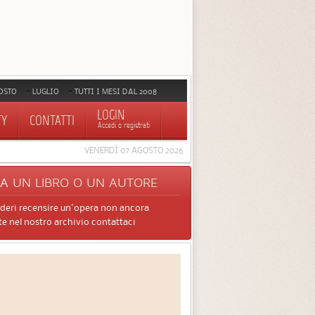
OSTO
LUGLIO
TUTTI I MESI DAL 2008
LOGIN
TY
CONTATTI
Accedi o registrati
VENERDÌ 07 AGOSTO 2026
CA
UN LIBRO O UN AUTORE
ideri recensire un'opera non ancora
e nel nostro archivio contattaci