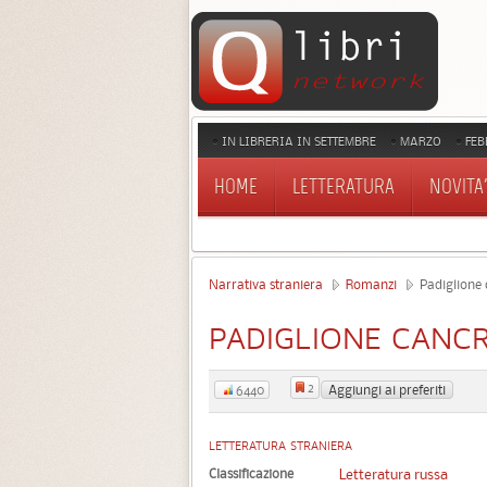
IN LIBRERIA IN SETTEMBRE
MARZO
FEB
HOME
LETTERATURA
NOVITA'
Narrativa straniera
Romanzi
Padiglione
PADIGLIONE CANC
2
Aggiungi ai preferiti
6440
LETTERATURA STRANIERA
Classificazione
Letteratura russa