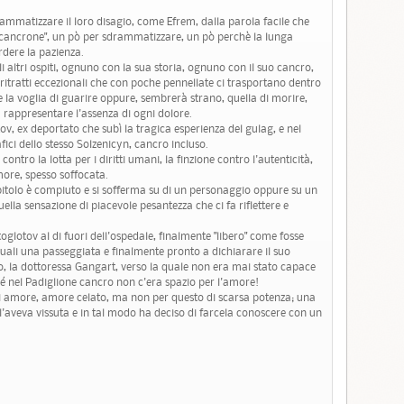
rammatizzare il loro disagio, come Efrem, dalla parola facile che
 "cancrone", un pò per sdrammatizzare, un pò perchè la lunga
rdere la pazienza.
 altri ospiti, ognuno con la sua storia, ognuno con il suo cancro,
ritratti eccezionali che con poche pennellate ci trasportano dentro
 la voglia di guarire oppure, sembrerà strano, quella di morire,
 rappresentare l'assenza di ogni dolore.
tov, ex deportato che subì la tragica esperienza del gulag, e nel
afici dello stesso Solzenicyn, cancro incluso.
ontro la lotta per i diritti umani, la finzione contro l'autenticità,
more, spesso soffocata.
pitolo è compiuto e si sofferma su di un personaggio oppure su un
la sensazione di piacevole pesantezza che ci fa riflettere e
otov al di fuori dell'ospedale, finalmente "libero" come fosse
quali una passeggiata e finalmente pronto a dichiarare il suo
, la dottoressa Gangart, verso la quale non era mai stato capace
ché nel Padiglione cancro non c'era spazio per l'amore!
 amore, amore celato, ma non per questo di scarsa potenza; una
a l'aveva vissuta e in tal modo ha deciso di farcela conoscere con un