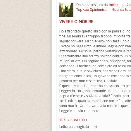
Opinione inserita da
toffoli
30 Apri
Top 500 Opinionisti
-
Guarda tutt
VIVERE O MORIRE
Ho affrontato questo libro con la paura di non
fine. Mi sembrava troppo: troppo importante l
saputo scrivere. Mi chiedevo: non sarà uno di
Invece ho raggiunto le ultime pagine con l'am
affezionato. Persone, perchè Solzenicyn le re
E' certamente uno scritto politico contro un r
milioni di vite. Un regime che si ripropone, fo
comanda, il medico, ha completo ed assoluto 
Uno stato, quello sovietico, che viene riassun
dirigente comunista, un giovane che ancora cre
rimorso per non essersi mai ribellato.
E quella maledetta malattia che ancora si pe
Leggendo, sorgono domande alla quali non cre
degna d'essere vissuta una vita? Il solo esser
limiti oltre i quali sarebbe bene porre fine a
sono mai trovato davanti alla morte, e quest
Leggete questo romanzo.
INDICAZIONI UTILI
Lettura consigliata
sì