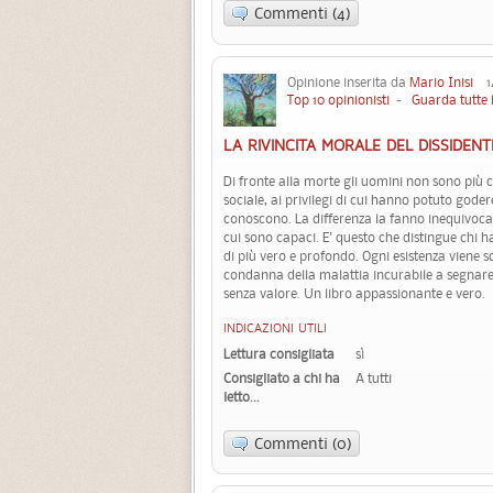
Commenti (4)
Opinione inserita da
Mario Inisi
14
Top 10 opinionisti
-
Guarda tutte 
LA RIVINCITA MORALE DEL DISSIDENT
Di fronte alla morte gli uomini non sono più cl
sociale, ai privilegi di cui hanno potuto goder
conoscono. La differenza la fanno inequivocab
cui sono capaci. E' questo che distingue chi ha
di più vero e profondo. Ogni esistenza viene sc
condanna della malattia incurabile a segnare
senza valore. Un libro appassionante e vero.
INDICAZIONI UTILI
Lettura consigliata
sì
Consigliato a chi ha
A tutti
letto...
Commenti (0)