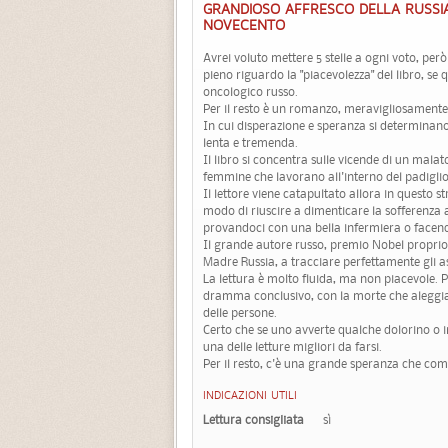
GRANDIOSO AFFRESCO DELLA RUSSIA
NOVECENTO
Avrei voluto mettere 5 stelle a ogni voto, però 
pieno riguardo la "piacevolezza" del libro, se q
oncologico russo.
Per il resto è un romanzo, meravigliosamente 
In cui disperazione e speranza si determinan
lenta e tremenda.
Il libro si concentra sulle vicende di un mala
femmine che lavorano all'interno del padigli
Il lettore viene catapultato allora in questo 
modo di riuscire a dimenticare la sofferenza a
provandoci con una bella infermiera o facend
Il grande autore russo, premio Nobel proprio 
Madre Russia, a tracciare perfettamente gli a
La lettura è molto fluida, ma non piacevole. P
dramma conclusivo, con la morte che aleggia
delle persone.
Certo che se uno avverte qualche dolorino o 
una delle letture migliori da farsi.
Per il resto, c'è una grande speranza che com
INDICAZIONI UTILI
Lettura consigliata
sì