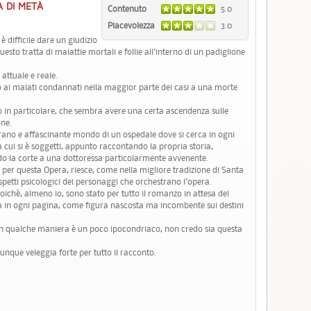
 DI METÀ
Contenuto
5.0
Piacevolezza
3.0
è difficile dare un giudizio
uesto tratta di malattie mortali e follie all'interno di un padiglione
attuale e reale.
o ai malati condannati nella maggior parte dei casi a una morte
to in particolare, che sembra avere una certa ascendenza sulle
one.
strano e affascinante mondo di un ospedale dove si cerca in ogni
 cui si è soggetti, appunto raccontando la propria storia,
o la corte a una dottoressa particolarmente avvenente.
per questa Opera, riesce, come nella migliore tradizione di Santa
spetti psicologici dei personaggi che orchestrano l'opera.
oichè, almeno io, sono stato per tutto il romanzo in attesa del
 in ogni pagina, come figura nascosta ma incombente sui destini
in qualche maniera è un poco ipocondriaco, non credo sia questa
unque veleggia forte per tutto il racconto.