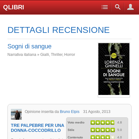
QLIBRI
DETTAGLI RECENSIONE
Sogni di sangue
Narrativa italiana » Gialli, Thriller, Horror
Opinione inserita da
Bruno Elpis
31 Agosto, 2013
Voto medio
4.8
TRE PALPEBRE PER UNA
DONNA-COCCODRILLO
Stile
5.0
Contenuto
4.0