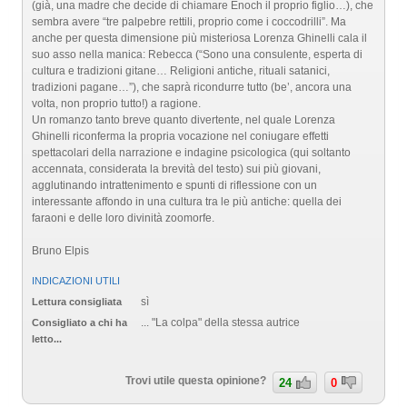
(già, una madre che decide di chiamare Enoch il proprio figlio…), che
sembra avere “tre palpebre rettili, proprio come i coccodrilli”. Ma
anche per questa dimensione più misteriosa Lorenza Ghinelli cala il
suo asso nella manica: Rebecca (“Sono una consulente, esperta di
cultura e tradizioni gitane… Religioni antiche, rituali satanici,
tradizioni pagane…”), che saprà ricondurre tutto (be’, ancora una
volta, non proprio tutto!) a ragione.
Un romanzo tanto breve quanto divertente, nel quale Lorenza
Ghinelli riconferma la propria vocazione nel coniugare effetti
spettacolari della narrazione e indagine psicologica (qui soltanto
accennata, considerata la brevità del testo) sui più giovani,
agglutinando intrattenimento e spunti di riflessione con un
interessante affondo in una cultura tra le più antiche: quella dei
faraoni e delle loro divinità zoomorfe.
Bruno Elpis
INDICAZIONI UTILI
sì
Lettura consigliata
... "La colpa" della stessa autrice
Consigliato a chi ha
letto...
Trovi utile questa opinione?
24
0