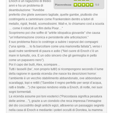
Enoch è un ragazzino di tredici
Piacevolezza
5.0
anni e ha un problema di
deambulazione: “Avrebbe
preferito che gliele avessero tagliate, quelle gambe, piuttosto che
costringerlo a camminare come Frankenstein dentro a tutori di
metallo, rigidi, freddi, scomodissimi. Wall-e, lo chiamano così a scuola
… come il robot di un film della Pixar…”
Scopriremo poi che soffre di “artrite idiopatica giovanile” che causa
“un’infiammazione cronica e persistente alle articolazioni.”
Il suo problema fisico lo costringe a subire i soprusi dei compagni
(“una spinta … lo fa barcollare come una marionetta fallata”), verso i
quali nutre sentimenti di paura e astio (“Nel cuore di Enoch c’è un
mare in tumulto, ora. E un odio sincero che gli germoglia in petto
come un papavero nero”).
Poi il capo dei bulli, Alex, scompare…
Tutti i tasselli (be’, non proprio tutti!) si ricompongono secondo il lume
della ragione in questa vicenda che nasce tra descrizioni horror:
l’ambiente è un vecchio stabilimento abbandonato, ove abbondano
scarafaggi, topi e rettili (“Sarebbe il regno perfetto per serpi d’acqua,
ratti e blatte…”) che spesso rendono visita a Enoch, di notte, nei suoi
sogni tormentati.
La vicenda assume poi toni esoterici (“Psicostasia significa pesatura
delle anime…”), grazie a un ciondolo che reca impressa l’immagine
del dio coccodrillo degli antichi egizi, attraverso un passaggio segreto
nella casa di Enoch e mediante i poteri occulti di Dorotea, la mamma