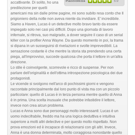
Piacevolezza
5.0
accattivante. Di solito, ho una
predilezione per quelli
americani ma sin dalle prime pagine, mi sono subito resa conto che Il
prigioniero della notte non aveva niente da invidiare. E' incredibile.
Siamo a Haven, Lucas è un detective molto bravo tanto da essere
impiegato solo nei casi più difficili. Dopo una giornata di lavoro
infernale, si ritrova, suo malgrado, a dover seguire il caso di un serial
killer con la profiler Anna Wayne. Da questo momento in poi, la trama
si dipana in un susseguirsi di rivelazioni e svolte imprevedibili. La
sensazione costante è che mentre la storia sta prendendo una certa
piega, all'improvviso, succede qualcosa che porta il lettore in un'altra
direzione.
Lo stile è coinvolgente, scorrevole e ricco di suspense. Per non
parlare dell'originalità e dell'ottima introspezione psicologica dei due
protagonisti.
Le vicende si svolgono nell'arco di pochissimi giorni e vengono
raccontate principalmente dal loro punto di vista ma con un piccolo
particolare: quello di Lucas è in terza persona mentre quello di Anna
è in prima. Una scelta inusuale che potrebbe infastidire il lettore,
invece non crea alcun problema.
Lucas e Anna sono due personaggi molto interessanti: Lucas è un
uomo indecifrabile, freddo ma ha una logica deduttiva e intuitiva
superiore a molti altri detective e per questo molto rispettato. Non
prova emozioni ed è incapace di relazionarsi con gli altri. Invece,
Anna è una donna determinata, molto coraggiosa nonostante quello