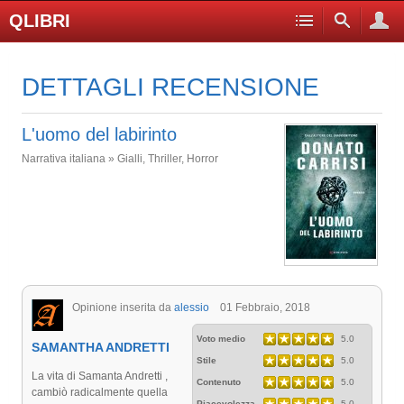
QLIBRI
DETTAGLI RECENSIONE
L'uomo del labirinto
Narrativa italiana » Gialli, Thriller, Horror
Opinione inserita da
alessio
01 Febbraio, 2018
Voto medio
5.0
SAMANTHA ANDRETTI
Stile
5.0
La vita di Samanta Andretti ,
Contenuto
5.0
cambiò radicalmente quella
Piacevolezza
5.0