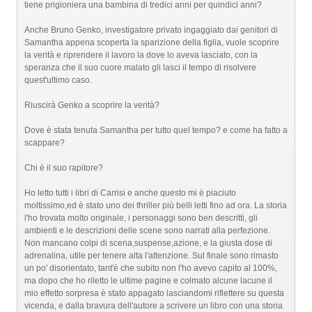
tiene prigioniera una bambina di tredici anni per quindici anni?
Anche Bruno Genko, investigatore privato ingaggiato dai genitori di
Samantha appena scoperta la sparizione della figlia, vuole scoprire
la verità e riprendere il lavoro la dove lo aveva lasciato, con la
speranza che il suo cuore malato gli lasci il tempo di risolvere
quest'ultimo caso.
Riuscirà Genko a scoprire la verità?
Dove è stata tenuta Samantha per tutto quel tempo? e come ha fatto a
scappare?
Chi è il suo rapitore?
Ho letto tutti i libri di Carrisi e anche questo mi è piaciuto
moltissimo,ed è stato uno dei thriller più belli letti fino ad ora. La storia
l'ho trovata molto originale, i personaggi sono ben descritti, gli
ambienti e le descrizioni delle scene sono narrati alla perfezione.
Non mancano colpi di scena,suspense,azione, e la giusta dose di
adrenalina, utile per tenere alta l'attenzione. Sul finale sono rimasto
un po' disorientato, tant'è che subito non l'ho avevo capito al 100%,
ma dopo che ho riletto le ultime pagine e colmato alcune lacune il
mio effetto sorpresa è stato appagato lasciandomi riflettere su questa
vicenda, e dalla bravura dell'autore a scrivere un libro con una storia