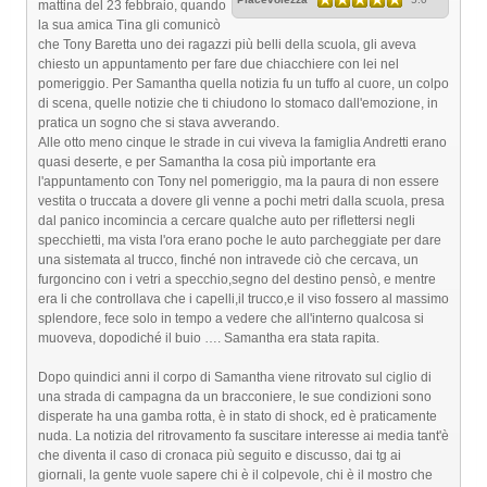
mattina del 23 febbraio, quando
la sua amica Tina gli comunicò
che Tony Baretta uno dei ragazzi più belli della scuola, gli aveva
chiesto un appuntamento per fare due chiacchiere con lei nel
pomeriggio. Per Samantha quella notizia fu un tuffo al cuore, un colpo
di scena, quelle notizie che ti chiudono lo stomaco dall'emozione, in
pratica un sogno che si stava avverando.
Alle otto meno cinque le strade in cui viveva la famiglia Andretti erano
quasi deserte, e per Samantha la cosa più importante era
l'appuntamento con Tony nel pomeriggio, ma la paura di non essere
vestita o truccata a dovere gli venne a pochi metri dalla scuola, presa
dal panico incomincia a cercare qualche auto per riflettersi negli
specchietti, ma vista l'ora erano poche le auto parcheggiate per dare
una sistemata al trucco, finché non intravede ciò che cercava, un
furgoncino con i vetri a specchio,segno del destino pensò, e mentre
era li che controllava che i capelli,il trucco,e il viso fossero al massimo
splendore, fece solo in tempo a vedere che all'interno qualcosa si
muoveva, dopodiché il buio …. Samantha era stata rapita.
Dopo quindici anni il corpo di Samantha viene ritrovato sul ciglio di
una strada di campagna da un bracconiere, le sue condizioni sono
disperate ha una gamba rotta, è in stato di shock, ed è praticamente
nuda. La notizia del ritrovamento fa suscitare interesse ai media tant'è
che diventa il caso di cronaca più seguito e discusso, dai tg ai
giornali, la gente vuole sapere chi è il colpevole, chi è il mostro che