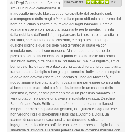
Piacevolezza
5.0
dei Regi Carabinieri di Bellano
arriva un nuovo comandante, il
maresciallo Ernesto Maccadò, qui catapultato dal profondo sud,
accompagnato dalla moglie Maristella e poco abituato alle brume del
nord ed al clima bizzarro e mutevole dei laghi lombardi. Cerca di
adattarsi e spera con nostalgia, soprattutto per la moglie, intristita
dalla nebbia e dall’umidità, di spalancare la finestra della casetta in
cui abita, poco lontana dalla caserma, e crogiolarsi almeno per
qualche giorno a quel bel sole mediterraneo al quale va con
immutata nostalgia il suo pensiero. Ma le quotidiane beghe della
piccola caserma incombono ed il primo caso che mette alla prova il
suo buon senso, oltre che il suo indubbio acume investigativo, arriva
ben presto. Ed è rappresentato da una tabacchiera di pregiata fattura,
tramandata da famiglia a famiglia, poi smarrita, individuata in seguito
(e dove non doveva esserci) dall’occhio di lince del Maccadò, di
nuovo smarrita (però ad arte!), ritrovata infine per essere consegnata
al benemerito maresciallo e finire finalmente in un cassetto della
caserma e, forse, essere protagonista di un prossimo romanzo. La
vera protagonista però è una vivace e spigliata ragazza, Desolina
Berilli (in arte Doris Brilli), cantante/ballerina nei teatrini milanesi,
temporaneamente ospitata dai genitori, tali Quirico e Pagnotta, che
non vedono l’ora di sbolognarla fuori casa. Attorno a Doris, un
teatrino di personaggi caratteristici: un dirigente, sedicente
ingegnere, del locale cotonificio, con sorella depressa e figlia isterica,
smaniosa di sfuggire alla tutela paterna che la vorrebbe maritare con