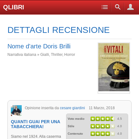
QLIBRI
DETTAGLI RECENSIONE
Nome d'arte Doris Brilli
Narrativa italiana » Gialli, Thriller, Horror
Opinione inserita da
cesare giardini
11 Marzo, 2018
Voto medio
4.5
QUANTI GUAI PER UNA
TABACCHIERA!
Stile
4.0
Contenuto
4.0
Siamo nel 1924. Alla caserma