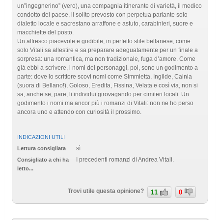
un”ingegnerino” (vero), una compagnia itinerante di varietà, il medico
condotto del paese, il solito prevosto con perpetua parlante solo
dialetto locale e sacrestano arraffone e astuto, carabinieri, suore e
macchiette del posto.
Un affresco piacevole e godibile, in perfetto stile bellanese, come
solo Vitali sa allestire e sa preparare adeguatamente per un finale a
sorpresa: una romantica, ma non tradizionale, fuga d’amore. Come
già ebbi a scrivere, i nomi dei personaggi, poi, sono un godimento a
parte: dove lo scrittore scovi nomi come Simmietta, Ingilde, Cainia
(suora di Bellano!), Goloso, Eredita, Fissina, Velata e così via, non si
sa, anche se, pare, li individui girovagando per cimiteri locali. Un
godimento i nomi ma ancor più i romanzi di Vitali: non ne ho perso
ancora uno e attendo con curiosità il prossimo.
INDICAZIONI UTILI
sì
Lettura consigliata
I precedenti romanzi di Andrea Vitali.
Consigliato a chi ha
letto...
Trovi utile questa opinione?
11
0