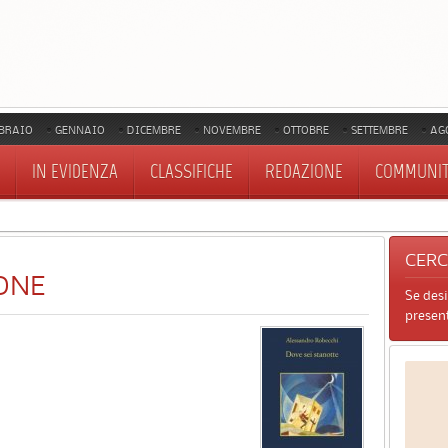
BRAIO
GENNAIO
DICEMBRE
NOVEMBRE
OTTOBRE
SETTEMBRE
AG
IN EVIDENZA
CLASSIFICHE
REDAZIONE
COMMUNI
CER
ONE
Se des
present