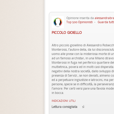
Opinione inserita da
alessandrabr
Top 500 Opinionisti
-
Guarda tutt
PICCOLO GIOIELLO
Altro piccolo gioiellino di Alessandro Robecc
Monterossi, l’autore della, da lui disconosciut
uomo alle prese con la misteriosa morte di 
ad un famoso archistar, in una Milano stravolt
Monterossi in fuga nel periferico quartiere d
multietnica, povera ed in molti casi disperat
negativi della nostra società, dallo sviluppo d
presenza di Servizi , se non deviati, almeno 
ed a perpetuare ingiustizie e latrocini, ma per 
persone, specie se in difficoltà, la perseveranz
l’amore. Per certi versi pare una favola mode
in bocca.
INDICAZIONI UTILI
Lettura consigliata
sì