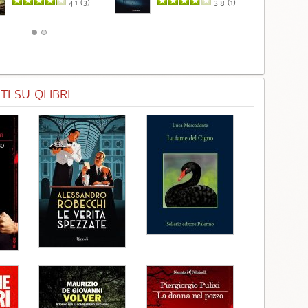
4.1 (
3
)
3.8 (
1
)
I SU QLIBRI