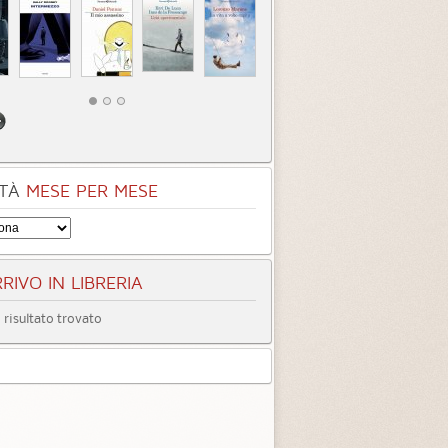
TÀ
MESE PER MESE
RIVO IN LIBRERIA
entità sconosciuta
Incastrati
Chime
risultato trovato
3.3 (
1
)
3.8 (
1
)
tà
Quando ormai era
Inter
tardi
3.3 (
4
)