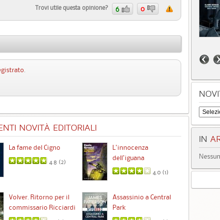
Trovi utile questa opinione?
6
0
egistrato
.
NOVI
NTI NOVITÀ EDITORIALI
IN
AR
La fame del Cigno
L'innocenza
Id
Nessun 
dell'iguana
4.8 (
2
)
4.0 (
1
)
Ta
Volver. Ritorno per il
Assassinio a Central
commissario Ricciardi
Park