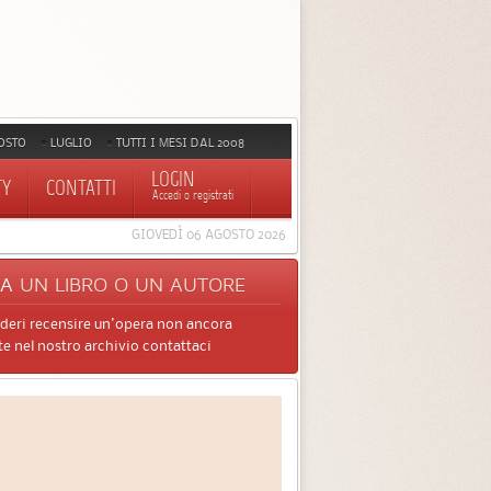
OSTO
LUGLIO
TUTTI I MESI DAL 2008
LOGIN
TY
CONTATTI
Accedi o registrati
GIOVEDÌ 06 AGOSTO 2026
CA
UN LIBRO O UN AUTORE
ideri recensire un'opera non ancora
e nel nostro archivio contattaci