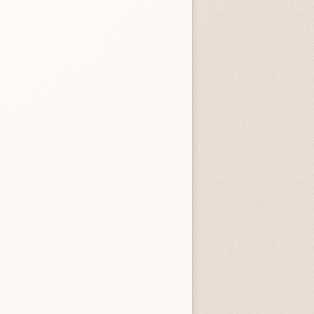
4.0 (
1
)