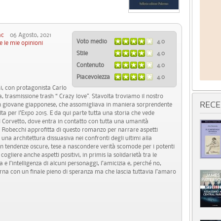
ac
06 Agosto, 2021
Voto medio
4.0
e le mie opinioni
Stile
4.0
Contenuto
4.0
Piacevolezza
4.0
hi, con protagonista Carlo
a, trasmissione trash “ Crazy love”. Stavolta troviamo il nostro
un giovane giapponese, che assomigliava in maniera sorprendente
RECE
a per l’Expo 2015. E da qui parte tutta una storia che vede
el Corvetto, dove entra in contatto con tutta una umanità
a. Robecchi approfitta di questo romanzo per narrare aspetti
i una architettura dissuasiva nei confronti degli ultimi alla
con tendenze oscure, tese a nascondere verità scomode per i potenti
cogliere anche aspetti positivi, in primis la solidarietà tra le
a e l’intelligenza di alcuni personaggi, l’amicizia e, perché no,
rna con un finale pieno di speranza ma che lascia tuttavia l’amaro