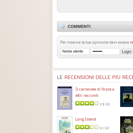
COMMENTI
Per inserire la tua opinione devi essere
r
LE
RECENSIONI DELLE PIÙ RECE
Chimere
Il carnevale di Nizza e
altri racconti
3.5 (
1
)
3.9 (
2
)
Intermezzo
Long Island
3.7 (
3
)
3.1 (
2
)