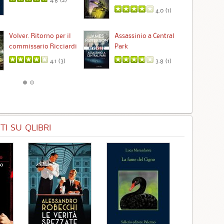
4.0 (
1
)
Ta
Volver. Ritorno per il
Assassinio a Central
commissario Ricciardi
Park
4.1 (
3
)
3.8 (
1
)
I SU QLIBRI