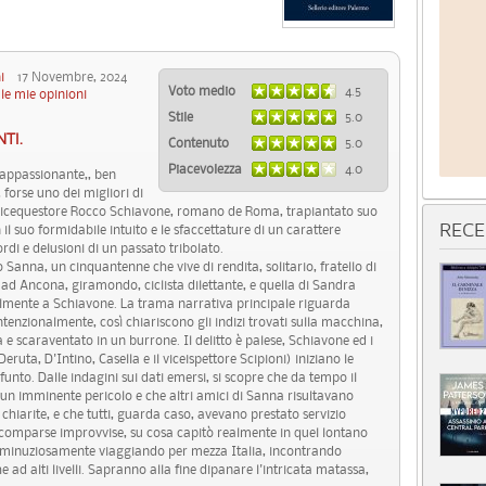
i
17 Novembre, 2024
Voto medio
4.5
le mie opinioni
Stile
5.0
TI.
Contenuto
5.0
Piacevolezza
4.0
o appassionante,, ben
 forse uno dei migliori di
il vicequestore Rocco Schiavone, romano de Roma, trapiantato suo
 suo formidabile intuito e le sfaccettature di un carattere
RECE
di e delusioni di un passato tribolato.
 Sanna, un cinquantenne che vive di rendita, solitario, fratello di
 ad Ancona, giramondo, ciclista dilettante, e quella di Sandra
talmente a Schiavone. La trama narrativa principale riguarda
ntenzionalmente, così chiariscono gli indizi trovati sulla macchina,
 scaraventato in un burrone. Il delitto è palese, Schiavone ed i
i Deruta, D'Intino, Casella e il viceispettore Scipioni) iniziano le
funto. Dalle indagini sui dati emersi, si scopre che da tempo il
di un imminente pericolo e che altri amici di Sanna risultavano
 chiarite, e che tutti, guarda caso, avevano prestato servizio
oro scomparse improvvise, su cosa capitò realmente in quel lontano
e minuziosamente viaggiando per mezza Italia, incontrando
e ad alti livelli. Sapranno alla fine dipanare l'intricata matassa,