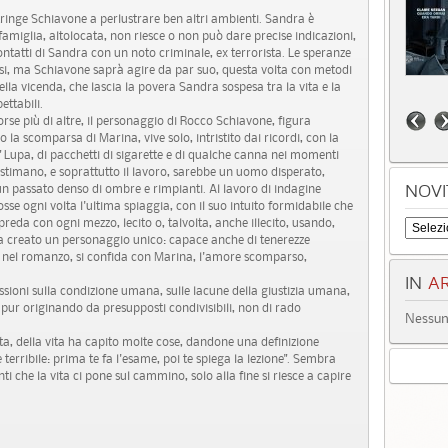
tringe Schiavone a perlustrare ben altri ambienti. Sandra è
amiglia, altolocata, non riesce o non può dare precise indicazioni,
tatti di Sandra con un noto criminale, ex terrorista. Le speranze
irsi, ma Schiavone saprà agire da par suo, questa volta con metodi
della vicenda, che lascia la povera Sandra sospesa tra la vita e la
ettabili.
rse più di altre, il personaggio di Rocco Schiavone, figura
 la scomparsa di Marina, vive solo, intristito dai ricordi, con la
 Lupa, di pacchetti di sigarette e di qualche canna nei momenti
 lo stimano, e soprattutto il lavoro, sarebbe un uomo disperato,
 un passato denso di ombre e rimpianti. Al lavoro di indagine
NOVI
sse ogni volta l'ultima spiaggia, con il suo intuito formidabile che
preda con ogni mezzo, lecito o, talvolta, anche illecito, usando,
a creato un personaggio unico: capace anche di tenerezze
i nel romanzo, si confida con Marina, l'amore scomparso,
IN
AR
lessioni sulla condizione umana, sulle lacune della giustizia umana,
, pur originando da presupposti condivisibili, non di rado
Nessun 
vita, della vita ha capito molte cose, dandone una definizione
 terribile: prima te fa l'esame, poi te spiega la lezione". Sembra
ti che la vita ci pone sul cammino, solo alla fine si riesce a capire