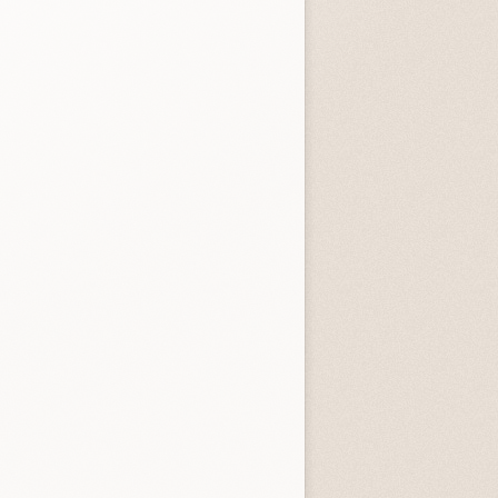
entità sconosciuta
Incastrati
Chime
3.3 (
1
)
3.8 (
1
)