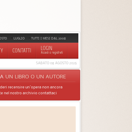
OSTO
LUGLIO
TUTTI I MESI DAL 2008
LOGIN
TY
CONTATTI
Accedi o registrati
SABATO 08 AGOSTO 2026
CA
UN LIBRO O UN AUTORE
ideri recensire un'opera non ancora
e nel nostro archivio contattaci