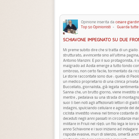
Opinione inserita da
cesare giardin
Top 50 Opinionisti
-
Guarda tutte 
SCHIAVONE IMPEGNATO SU DUE FRON
Mi preme subito dire che si tratta di un giall
strutturato, avvincente sino all'ultima pagina,
Antonio Manzini. E poi il suo protagonista, 
malgrado ad Aosta emerge a tutto tondo con il
ombroso, non certo facile, tormentato da ricor
Le storie raccontate sono due : quella di Paolo
un medico proprietario di una clinica privata
Buccellato, giornalista, già legata sentimen
Sanna che, un brutto giorno, viene investito i
mentre , pedalava su una strada di montagna e
suoi (i ben noti agli affezionati lettori di giall
indagini, spulciando cellulare e agende del de
ciclista investito viveva nel timore costante 
deceduti negli anni passati in circostanze mai
militare in Friuli nel 1989: un filo lega le l
anno Schiavone e i suoi iniziano ad indagar
risposte evasive, muri di silenzio, omertà anch