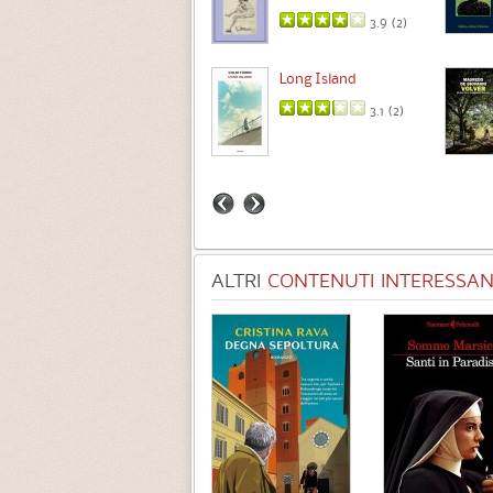
3.9 (
2
)
Intermezzo
Long Island
3.7 (
3
)
3.1 (
2
)
ALTRI
CONTENUTI INTERESSANT