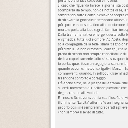
portando alla luce colpevoli e moventi.
Il caso che riguarda invece la giornalista cos
scomparsa da tempo, non dà notizie di sè, la f
sembrando sotto ricatto. Schiavone scopre con
di ritrovare la giornalista sembrano affievol
più spicci e inconsueti, fino alla conclusione 
morte e porta alla luce segreti familiari insosp
Dalla trama narrativa emerge, questa volta fo
enigmatica, tutta luci e ombre. Ad Aosta, dopo
sola compagnia della fedelissima "cagnolona"
più difficili. Se non ci fossero i colleghi, che
preda di ricordi non sempre cancellabili e di
dedica caparbiamente tutto sè stesso, quasi fo
lo porta, quasi fosse un segugio, a stanare la 
quando occorre, metodi sbrigativi. Manzini h
commoventi, quando, in soliloqui disseminat
traendone conforto e coraggio.
C'è anche altro, nelle pieghe della trama: rif
su certi movimenti di ribellione giovanile che
degenerano in atti violenti.
E il nostro Schiavone, con la sua filosofia di 
illuminante. "La vita" afferma "è un insegnante
proprio così: si è sempre impreparati agli even
(non sempre) il senso di tutto.