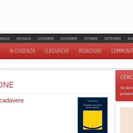
BRAIO
GENNAIO
DICEMBRE
NOVEMBRE
OTTOBRE
SETTEMBRE
AG
IN EVIDENZA
CLASSIFICHE
REDAZIONE
COMMUNI
CER
ONE
Se des
present
 cadavere