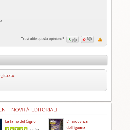
e.
Trovi utile questa opinione?
5
0
egistrato
.
NTI NOVITÀ EDITORIALI
La fame del Cigno
L'innocenza
Id
dell'iguana
4.8 (
2
)