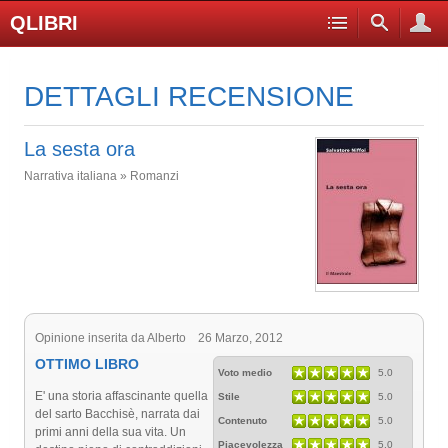
QLIBRI
DETTAGLI RECENSIONE
La sesta ora
Narrativa italiana » Romanzi
Opinione inserita da Alberto 26 Marzo, 2012
OTTIMO LIBRO
Voto medio
5.0
E' una storia affascinante quella
Stile
5.0
del sarto Bacchisè, narrata dai
Contenuto
5.0
primi anni della sua vita. Un
Piacevolezza
5.0