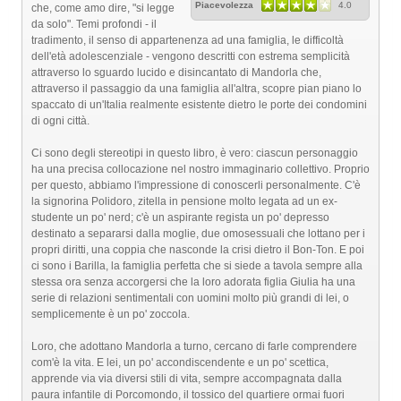
Piacevolezza
4.0
che, come amo dire, "si legge
da solo". Temi profondi - il
tradimento, il senso di appartenenza ad una famiglia, le difficoltà
dell'età adolescenziale - vengono descritti con estrema semplicità
attraverso lo sguardo lucido e disincantato di Mandorla che,
attraverso il passaggio da una famiglia all'altra, scopre pian piano lo
spaccato di un'Italia realmente esistente dietro le porte dei condomini
di ogni città.
Ci sono degli stereotipi in questo libro, è vero: ciascun personaggio
ha una precisa collocazione nel nostro immaginario collettivo. Proprio
per questo, abbiamo l'impressione di conoscerli personalmente. C'è
la signorina Polidoro, zitella in pensione molto legata ad un ex-
studente un po' nerd; c'è un aspirante regista un po' depresso
destinato a separarsi dalla moglie, due omosessuali che lottano per i
propri diritti, una coppia che nasconde la crisi dietro il Bon-Ton. E poi
ci sono i Barilla, la famiglia perfetta che si siede a tavola sempre alla
stessa ora senza accorgersi che la loro adorata figlia Giulia ha una
serie di relazioni sentimentali con uomini molto più grandi di lei, o
semplicemente è un po' zoccola.
Loro, che adottano Mandorla a turno, cercano di farle comprendere
com'è la vita. E lei, un po' accondiscendente e un po' scettica,
apprende via via diversi stili di vita, sempre accompagnata dalla
paura infantile di Porcomondo, il tossico del quartiere ormai fuori