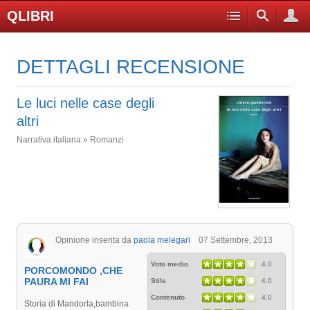
QLIBRI
DETTAGLI RECENSIONE
Le luci nelle case degli
altri
Narrativa italiana » Romanzi
Opinione inserita da
paola melegari
07 Settembre, 2013
Voto medio
4.0
PORCOMONDO ,CHE
PAURA MI FAI
Stile
4.0
Contenuto
4.0
Storia di Mandorla,bambina