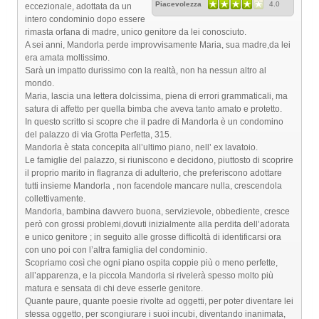
Piacevolezza
4.0
eccezionale, adottata da un
intero condominio dopo essere
rimasta orfana di madre, unico genitore da lei conosciuto.
A sei anni, Mandorla perde improvvisamente Maria, sua madre,da lei
era amata moltissimo.
Sarà un impatto durissimo con la realtà, non ha nessun altro al
mondo.
Maria, lascia una lettera dolcissima, piena di errori grammaticali, ma
satura di affetto per quella bimba che aveva tanto amato e protetto.
In questo scritto si scopre che il padre di Mandorla è un condomino
del palazzo di via Grotta Perfetta, 315.
Mandorla è stata concepita all’ultimo piano, nell’ ex lavatoio.
Le famiglie del palazzo, si riuniscono e decidono, piuttosto di scoprire
il proprio marito in flagranza di adulterio, che preferiscono adottare
tutti insieme Mandorla , non facendole mancare nulla, crescendola
collettivamente.
Mandorla, bambina davvero buona, servizievole, obbediente, cresce
però con grossi problemi,dovuti inizialmente alla perdita dell’adorata
e unico genitore ; in seguito alle grosse difficoltà di identificarsi ora
con uno poi con l’altra famiglia del condominio.
Scopriamo così che ogni piano ospita coppie più o meno perfette,
all’apparenza, e la piccola Mandorla si rivelerà spesso molto più
matura e sensata di chi deve esserle genitore.
Quante paure, quante poesie rivolte ad oggetti, per poter diventare lei
stessa oggetto, per scongiurare i suoi incubi, diventando inanimata,