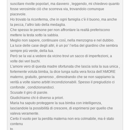
suscitare rivolte popolari, ma davvero , leggendo, mi chiedevo quanto
fosse verosimile ciò che scorreva via, trovandolo comunque
piacevole.
Ho trovato la riconferma, che in ogni famiglia c’è il buono, ma anche
la pecca, l’altro lato della medaglia.
Che spesso le persone per non affrontare la realtà preferiscono
mettere la testa sotto la sabbia.
Meglio non sapere, continuare così, nella menzogna e nel dubbio.
La luce delle case degli altri, è un po’ l’erba del giardino che sembra
sempre più verde, della tua.
Però se la vai a vedere da vicino trovi un sacco di imperfezioni, a
volte dei veri buchi.
L’amore vero di questa madre sfortunata che lascia sola la sua unica ,
fortemente voluta bimba, la dice lunga sulla vera forza dell’AMORE
materno, gratuito, generoso , dimostrando che se non sappiamo la
verità a volte siamo arbitri incondizionabili. Spesso il pregiudizio ci
confonde , condizionandoci.
Scusate il giro di parole.
Giudichiamo chi è diverso a priori.
Maria ha saputo proteggere la sua bimba con intelligenza,
lasciandole la possibilità di crescere, di esprimersi per quello che
valeva veramente.
Certo il vuoto per la perdita materna non era colmabile, ma è stato
contenu
to.