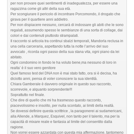
per non provare quei sentimenti di inadeguatezza, per essere una
ragazzina come gli altri della sua età.
Per scongiurare il pericolo di incontrare Porcomondo, il drogato che
girava per il quartiere anni addietro.
Per non dispiacere nessuno, cercarà di indossare gli abiti che le sono
regalati, assumendo spesso le sembianze di una sorta di collage, dai
colori e dai contenuti piuttosto strampalati.
Il racconto si articola tra continui sbalzi temporali, Mandorla reclusa in
una cella carceraria, aspettando tutta la notte l’arrivo del suo
avvocato , ricorda ogni passo della sua stana vita, ogni piano da lei
abitato.
Ogni condomino in fondo le ha voluto bene,ma nessuno di loro in
realta’ è il suo vero genitore
Quel famoso test del DNA non è mai stato fatto, ora si è decisa, ha
diciotto anni, pensa di voler conoscere la sua identità.
Chiara Gamberale è davvero originale in questo suo racconto,
scorrevole, e alquanto sorprendente!!!
Soprattutto nel finale.
Che dire di quello che mi ha trasmesso questo racconto,
piacevolissimo e insolito, per nulla scontato, ai limiti della realtà.
Se dovessi definire questa scrittrice , la paragonerei ai sudamericani,
alla Allende, a Marquez, Esquivel, non tanto per il talento, ma per la
capacità di mixare reale e fantasia al limite del consentito dalla
ragione.
Non vorrei essere azzardata con questa mia affermazione, tantomeno