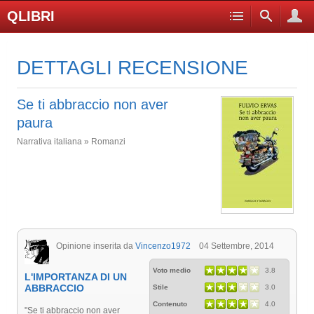
QLIBRI
DETTAGLI RECENSIONE
Se ti abbraccio non aver
paura
Narrativa italiana » Romanzi
Opinione inserita da
Vincenzo1972
04 Settembre, 2014
Voto medio
3.8
L'IMPORTANZA DI UN
ABBRACCIO
Stile
3.0
Contenuto
4.0
"Se ti abbraccio non aver