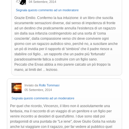
04 Settembre, 2014
Segnala questo commento ad un moderatore
Grazie Emilio. Confermo la tua intuizione: è un libro che suscita
sicuramente sensazioni diverse, dal senso di impotenza di fronte
ad un destino che praticamente annulla l'esistenza di un ragazzo
sin dalla sua infanzia costringendolo ad una sorta di 'coma
cosciente', dalla compassione verso chi deve convivere ogni
giorno con un ragazzo autistico sino, perché no, a suscitare anche
un pò di invidia per il rapporto di 'simbiosi' che il padre riesce a
stabilire col figlio... un rapporto che un padre più 'fortunato'
paradossalmente fatica a costruire con un figlio sano.
Peccato che Ervas abbia a mio parere calcato un pò troppo la
mano, ai limiti del ... lezioso.
Inviato da
Rollo Tommasi
05 Settembre, 2014
Segnala questo commento ad un moderatore
Per quel che ricordo, Vincenzo, il libro non è assolutamente una
fantasia, ma il racconto di un viaggio di un genitore e un figlio per
venire incontro ai desideri di quest'ultimo. I due sono stati poi
protagonisti di una puntata de "Le iene", dove Giulio Golia ha voluto
anche lui viaggiare con il ragazzo, per far vedere al pubblico quel