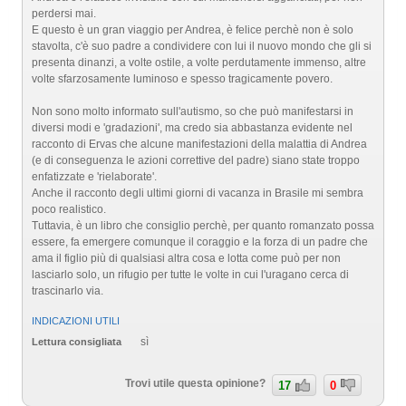
perdersi mai.
E questo è un gran viaggio per Andrea, è felice perchè non è solo
stavolta, c'è suo padre a condividere con lui il nuovo mondo che gli si
presenta dinanzi, a volte ostile, a volte perdutamente immenso, altre
volte sfarzosamente luminoso e spesso tragicamente povero.
Non sono molto informato sull'autismo, so che può manifestarsi in
diversi modi e 'gradazioni', ma credo sia abbastanza evidente nel
racconto di Ervas che alcune manifestazioni della malattia di Andrea
(e di conseguenza le azioni correttive del padre) siano state troppo
enfatizzate e 'rielaborate'.
Anche il racconto degli ultimi giorni di vacanza in Brasile mi sembra
poco realistico.
Tuttavia, è un libro che consiglio perchè, per quanto romanzato possa
essere, fa emergere comunque il coraggio e la forza di un padre che
ama il figlio più di qualsiasi altra cosa e lotta come può per non
lasciarlo solo, un rifugio per tutte le volte in cui l'uragano cerca di
trascinarlo via.
INDICAZIONI UTILI
sì
Lettura consigliata
Trovi utile questa opinione?
17
0