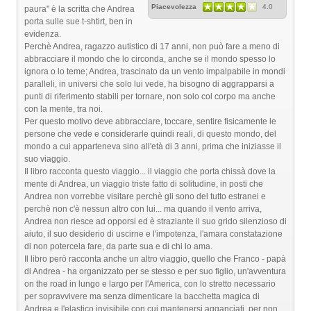
Piacevolezza
4.0
paura" è la scritta che Andrea
porta sulle sue t-shtirt, ben in
evidenza.
Perchè Andrea, ragazzo autistico di 17 anni, non può fare a meno di
abbracciare il mondo che lo circonda, anche se il mondo spesso lo
ignora o lo teme; Andrea, trascinato da un vento impalpabile in mondi
paralleli, in universi che solo lui vede, ha bisogno di aggrapparsi a
punti di riferimento stabili per tornare, non solo col corpo ma anche
con la mente, tra noi.
Per questo motivo deve abbracciare, toccare, sentire fisicamente le
persone che vede e considerarle quindi reali, di questo mondo, del
mondo a cui apparteneva sino all'età di 3 anni, prima che iniziasse il
suo viaggio.
Il libro racconta questo viaggio... il viaggio che porta chissà dove la
mente di Andrea, un viaggio triste fatto di solitudine, in posti che
Andrea non vorrebbe visitare perchè gli sono del tutto estranei e
perchè non c'è nessun altro con lui... ma quando il vento arriva,
Andrea non riesce ad opporsi ed è straziante il suo grido silenzioso di
aiuto, il suo desiderio di uscirne e l'impotenza, l'amara constatazione
di non potercela fare, da parte sua e di chi lo ama.
Il libro però racconta anche un altro viaggio, quello che Franco - papà
di Andrea - ha organizzato per se stesso e per suo figlio, un'avventura
on the road in lungo e largo per l'America, con lo stretto necessario
per sopravvivere ma senza dimenticare la bacchetta magica di
Andrea e l'elastico invisibile con cui mantenersi agganciati, per non