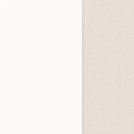
tardi
3.3 (
4
)
4.0 (
1
)