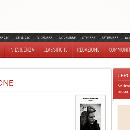
BRAIO
GENNAIO
DICEMBRE
NOVEMBRE
OTTOBRE
SETTEMBRE
AG
IN EVIDENZA
CLASSIFICHE
REDAZIONE
COMMUNI
CER
ONE
Se des
present