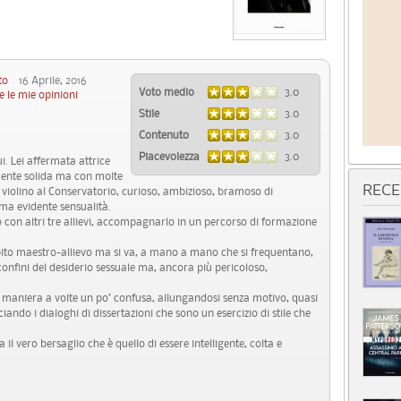
to
16 Aprile, 2016
Voto medio
3.0
e le mie opinioni
Stile
3.0
Contenuto
3.0
Piacevolezza
3.0
ui. Lei affermata attrice
mente solida ma con molte
RECE
i violino al Conservatorio, curioso, ambizioso, bramoso di
a evidente sensualità.
o con altri tre allievi, accompagnarlo in un percorso di formazione
ito maestro-allievo ma si va, a mano a mano che si frequentano,
confini del desiderio sessuale ma, ancora più pericoloso,
in maniera a volte un po’ confusa, allungandosi senza motivo, quasi
iando i dialoghi di dissertazioni che sono un esercizio di stile che
l vero bersaglio che è quello di essere intelligente, colta e