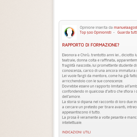
Opinione inserita da
manuelaagos
Top 500 Opinionisti
-
Guarda tutt
RAPPORTO DI FORMAZIONE?
Eleonora e Chirù: trentotto anni lei , diciotto l
teatrale, donna colta e raffinata, apparente
fragilità nascoste; lui promettente studente d
conoscenza, carico di una ancora immatura m
Lei vuole fargli da mentore, come ha già fatt
arricchendolo con le sue conoscenze.
Dovrebbe essere un rapporto limitato all’amb
confondendo in qualcosa d’altro che sfiora i 
dell’amore.
La storia si dipana nel racconto di loro due 
a cercare un pretesto per tirare avanti, intrecc
appesantiscono il tutto.
La prosa è veramente a volte pesante e manca i
intellettuale.
INDICAZIONI UTILI