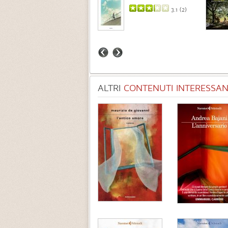
3.7 (
3
)
3.1 (
2
)
ALTRI
CONTENUTI INTERESSANT