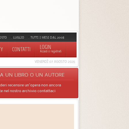
OSTO
LUGLIO
TUTTI I MESI DAL 2008
LOGIN
TY
CONTATTI
Accedi o registrati
VENERDÌ 07 AGOSTO 2026
CA
UN LIBRO O UN AUTORE
ideri recensire un'opera non ancora
e nel nostro archivio contattaci