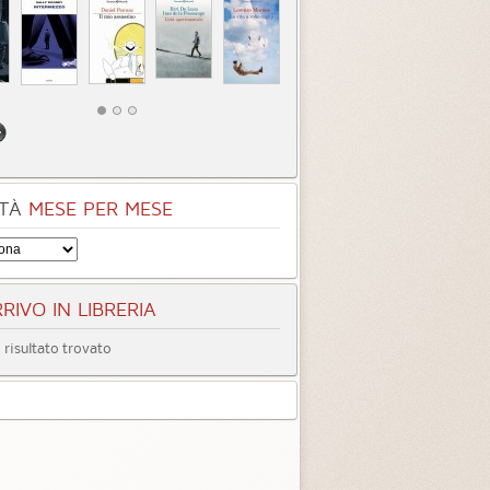
TÀ
MESE PER MESE
RIVO IN LIBRERIA
risultato trovato
entità sconosciuta
Incastrati
Chime
3.3 (
1
)
3.8 (
1
)
tà
Quando ormai era
Inter