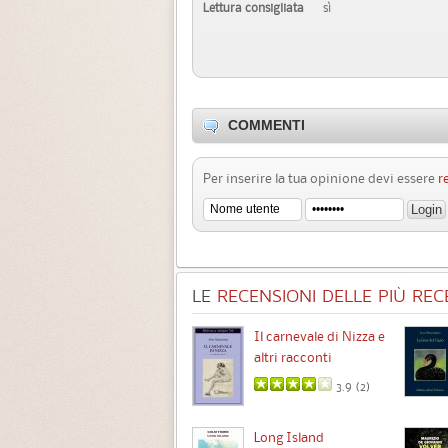
Lettura consigliata
sì
COMMENTI
Per inserire la tua opinione devi essere
r
LE
RECENSIONI DELLE PIÙ RECE
Chimere
Il carnevale di Nizza e
altri racconti
3.5 (
1
)
3.9 (
2
)
Intermezzo
Long Island