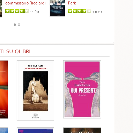
commissario Ricciardi
Park
4.1 (
3
)
3.8 (
1
)
I SU QLIBRI