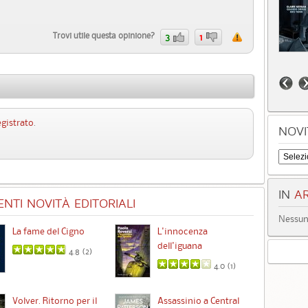
Trovi utile questa opinione?
3
1
egistrato
.
NOVI
IN
AR
NTI NOVITÀ EDITORIALI
Nessun 
La fame del Cigno
L'innocenza
Id
dell'iguana
4.8 (
2
)
4.0 (
1
)
Ta
Volver. Ritorno per il
Assassinio a Central