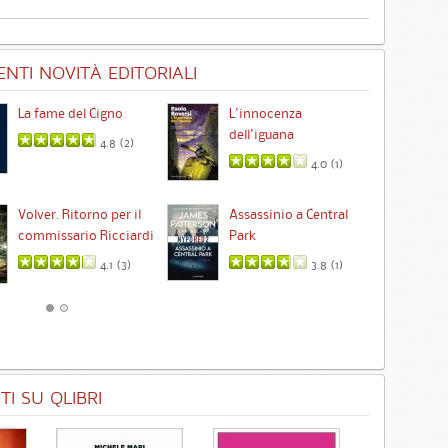
NTI NOVITÀ EDITORIALI
La fame del Cigno
L'innocenza
Id
dell'iguana
4.8 (
2
)
4.0 (
1
)
Ta
Volver. Ritorno per il
Assassinio a Central
commissario Ricciardi
Park
4.1 (
3
)
3.8 (
1
)
I SU QLIBRI