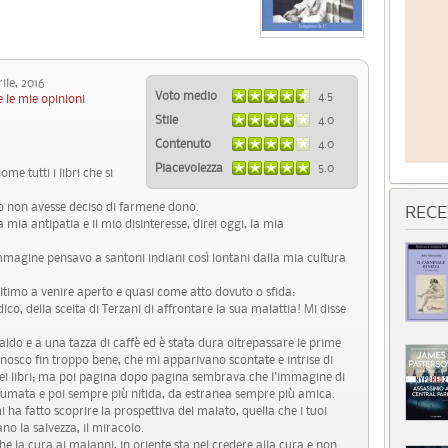
le, 2016
Voto medio
4.5
 le mie opinioni
Stile
4.0
Contenuto
4.0
Piacevolezza
5.0
e tutti i libri che si
lo non avesse deciso di farmene dono.
RECE
mia antipatia e il mio disinteresse, direi oggi, la mia
mmagine pensavo a santoni indiani così lontani dalla mia cultura
l'ultimo a venire aperto e quasi come atto dovuto o sfida:
o, della scelta di Terzani di affrontare la sua malattia! Mi disse
aldo e a una tazza di caffè ed è stata dura oltrepassare le prime
conosco fin troppo bene, che mi apparivano scontate e intrise di
 nei libri; ma poi pagina dopo pagina sembrava che l'immagine di
fumata e poi sempre più nitida, da estranea sempre più amica.
ha fatto scoprire la prospettiva del malato, quella che i tuoi
no la salvezza, il miracolo.
 che la cura ai malanni, in oriente sta nel credere alla cura e non