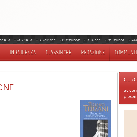
BRAIO
GENNAIO
DICEMBRE
NOVEMBRE
OTTOBRE
SETTEMBRE
AG
IN EVIDENZA
CLASSIFICHE
REDAZIONE
COMMUNI
CER
ONE
Se des
present