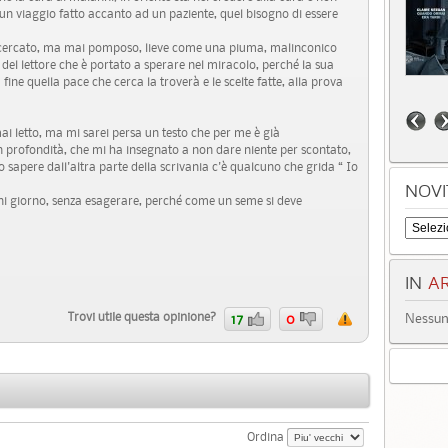
 un viaggio fatto accanto ad un paziente, quel bisogno di essere
 ricercato, ma mai pomposo, lieve come una piuma, malinconico
del lettore che è portato a sperare nel miracolo, perché la sua
 fine quella pace che cerca la troverà e le scelte fatte, alla prova
ai letto, ma mi sarei persa un testo che per me è già
 profondità, che mi ha insegnato a non dare niente per scontato,
o sapere dall'altra parte della scrivania c'è qualcuno che grida “ Io
NOVI
ogni giorno, senza esagerare, perché come un seme si deve
IN
AR
Trovi utile questa opinione?
17
0
Nessun 
Ordina