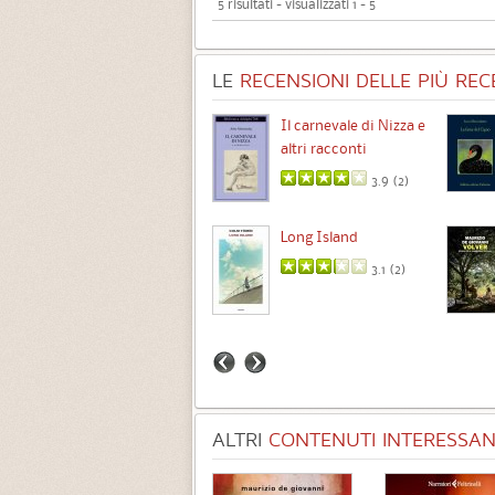
5 risultati - visualizzati 1 - 5
LE
RECENSIONI DELLE PIÙ RECE
Chimere
Il carnevale di Nizza e
altri racconti
3.5 (
1
)
3.9 (
2
)
Intermezzo
Long Island
3.7 (
3
)
3.1 (
2
)
ALTRI
CONTENUTI INTERESSANT