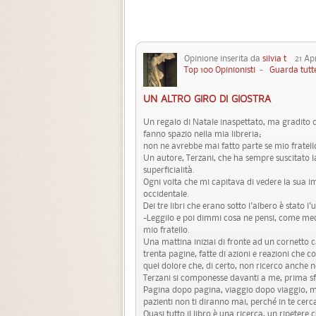
Opinione inserita da
silvia t
21 Apri
Top 100 Opinionisti
-
Guarda tutte
UN ALTRO GIRO DI GIOSTRA
Un regalo di Natale inaspettato, ma gradito com
fanno spazio nella mia libreria;
non ne avrebbe mai fatto parte se mio fratel
Un autore, Terzani, che ha sempre suscitato la 
superficialità.
Ogni volta che mi capitava di vedere la sua i
occidentale.
Dei tre libri che erano sotto l'albero è stato 
-Leggilo e poi dimmi cosa ne pensi, come medic
mio fratello.
Una mattina iniziai di fronte ad un cornetto c
trenta pagine, fatte di azioni e reazioni che 
quel dolore che, di certo, non ricerco anche
Terzani si componesse davanti a me, prima s
Pagina dopo pagina, viaggio dopo viaggio, mi 
pazienti non ti diranno mai, perché in te cerca
Quasi tutto il libro è una ricerca, un ripetere