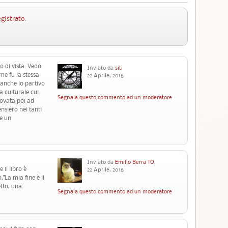
egistrato
.
o di vista. Vedo
Inviato da
siti
me fu la stessa
22 Aprile, 2016
 anche io partivo
a culturale cui
Segnala questo commento ad un moderatore
rovata poi ad
ensiero nei tanti
e un
Inviato da
Emilio Berra TO
il libro è
22 Aprile, 2016
"La mia fine è il
etto, una
Segnala questo commento ad un moderatore