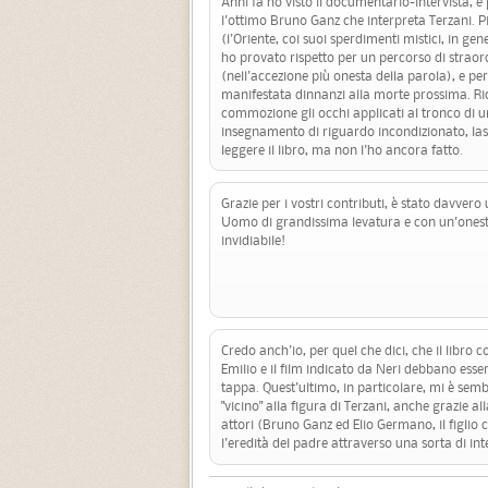
Anni fa ho visto il documentario-intervista, e p
l'ottimo Bruno Ganz che interpreta Terzani. P
(l'Oriente, coi suoi sperdimenti mistici, in ge
ho provato rispetto per un percorso di strao
(nell'accezione più onesta della parola), e per 
manifestata dinnanzi alla morte prossima. R
commozione gli occhi applicati al tronco di u
insegnamento di riguardo incondizionato, lasc
leggere il libro, ma non l'ho ancora fatto.
Grazie per i vostri contributi, è stato davvero
Uomo di grandissima levatura e con un'onestà
invidiabile!
Credo anch'io, per quel che dici, che il libro c
Emilio e il film indicato da Neri debbano esse
tappa. Quest'ultimo, in particolare, mi è sem
"vicino" alla figura di Terzani, anche grazie al
attori (Bruno Ganz ed Elio Germano, il figlio 
l'eredità del padre attraverso una sorta di int