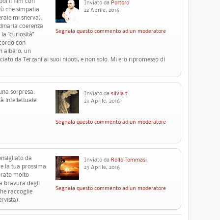
oi il film con
Inviato da
Portoro
iù che simpatia
22 Aprile, 2016
nerale mi snerva),
rdinaria coerenza
Segnala questo commento ad un moderatore
la "curiosità"
icordo con
n albero, un
iato da Terzani ai suoi nipoti, e non solo. Mi ero ripromesso di
 una sorpresa.
Inviato da
silvia t
 intellettuale
23 Aprile, 2016
Segnala questo commento ad un moderatore
onsigliato da
Inviato da
Rollo Tommasi
re la tua prossima
23 Aprile, 2016
brato molto
la bravura degli
Segnala questo commento ad un moderatore
che raccoglie
ervista).