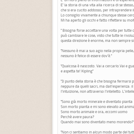
E' la storia di una vita alla ricerca di se stes
che si era cucito addosso, per intraprendere il
Lo consiglio vivamente a chiunque stesse cerc
Mi ha aperto gli occhi e fatto riflettere su 
" Bisogna forse accettare una volta per tutte 
può cambiare le cose, visto che tutte le rivol
questa direzione è enorme, ma non sempre sia
"Nessuno è mai a suo agio nella propria pelle,
nessuno è felice di essere dov'è."
"Qualcosa è nascosto. Vai a cercarlo.Vai e gua
e aspetta te! Kipling"
"Il punto della storia è che bisogna fermarsi p
neppure da quelli sacri, ma dall'esperienza. il
l'intuizione, non attraverso l'intelletto. L'intell
"Sono già morto minerale e diventato pianta
Son morto pianta e mi sono elevato ad anim
Sono morto animale e ora, eccomi uomo
Perchè avere paura?
Quando mai sono diventato meno morendo?
"Non ci sentiamo in alcun modo parte del tutt