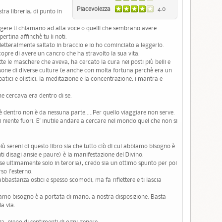
Piacevolezza
4.0
stra libreria, di punto in
eggere ti chiamano ad alta voce o quelli che sembrano avere
ertina affinchè tu li noti.
 letteralmente saltato in braccio e io ho cominciato a leggerlo.
opre di avere un cancro che ha stravolto la sua vita.
te le maschere che aveva, ha cercato la cura nei posti più belli e
sone di diverse culture (e anche con molta fortuna perchè era un
tici e olistici, la meditazione e la concentrazione, i mantra e
che cercava era dentro di se.
 è dentro non è da nessuna parte.....Per quello viaggiare non serve.
niente fuori. E' inutile andare a cercare nel mondo quel che non si
 sereni di questo libro sia che tutto ciò di cui abbiamo bisogno è
ti disagi ansie e paure) è la manifestazione del Divino.
e se ultimamente solo in teroria), credo sia un ottimo spunto per poi
rso l'esterno.
bbastanza ostici e spesso scomodi, ma fa riflettere e ti lascia
iamo bisogno è a portata di mano, a nostra disposizione. Basta
la via.
za, pieno di sentimenti di ogni genere.