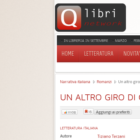
IN LIBRERIA IN SETTEMBRE
MARZO
FEB
HOME
LETTERATURA
NOVITA'
Narrativa italiana
Romanzi
Un altro giro
UN ALTRO GIRO DI
16
Aggiungi ai preferiti
11108
LETTERATURA ITALIANA
Autore
Tiziano Terzani