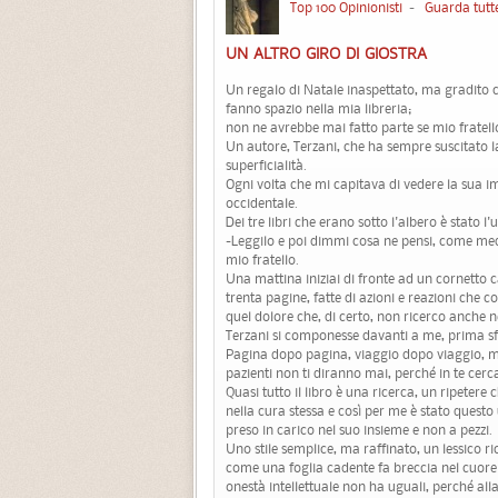
Top 100 Opinionisti
-
Guarda tutte
UN ALTRO GIRO DI GIOSTRA
Un regalo di Natale inaspettato, ma gradito com
fanno spazio nella mia libreria;
non ne avrebbe mai fatto parte se mio fratel
Un autore, Terzani, che ha sempre suscitato la 
superficialità.
Ogni volta che mi capitava di vedere la sua i
occidentale.
Dei tre libri che erano sotto l'albero è stato 
-Leggilo e poi dimmi cosa ne pensi, come medic
mio fratello.
Una mattina iniziai di fronte ad un cornetto c
trenta pagine, fatte di azioni e reazioni che 
quel dolore che, di certo, non ricerco anche
Terzani si componesse davanti a me, prima s
Pagina dopo pagina, viaggio dopo viaggio, mi 
pazienti non ti diranno mai, perché in te cerca
Quasi tutto il libro è una ricerca, un ripetere
nella cura stessa e così per me è stato questo
preso in carico nel suo insieme e non a pezzi.
Uno stile semplice, ma raffinato, un lessico
come una foglia cadente fa breccia nel cuore 
onestà intellettuale non ha uguali, perché alla