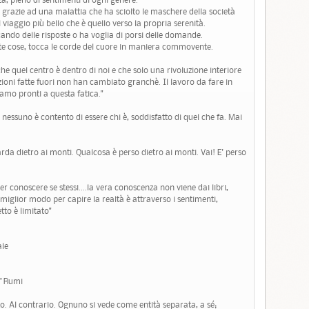
so, grazie ad una malattia che ha sciolto le maschere della società
 viaggio più bello che è quello verso la propria serenità.
ando delle risposte o ha voglia di porsi delle domande.
molte cose, tocca le corde del cuore in maniera commovente.
che quel centro è dentro di noi e che solo una rivoluzione interiore
uzioni fatte fuori non han cambiato granchè. Il lavoro da fare in
mo pronti a questa fatica."
 nessuno è contento di essere chi è, soddisfatto di quel che fa. Mai
rda dietro ai monti. Qualcosa è perso dietro ai monti. Vai! E' perso
er conoscere se stessi....la vera conoscenza non viene dai libri,
 miglior modo per capire la realtà è attraverso i sentimenti,
etto è limitato"
ale
" Rumi
o. Al contrario. Ognuno si vede come entità separata, a sé;