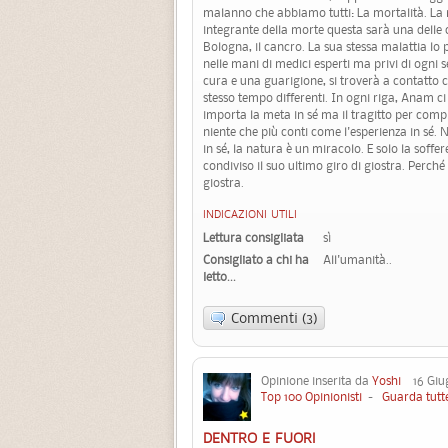
malanno che abbiamo tutti: La mortalità. La m
integrante della morte questa sarà una delle c
Bologna, il cancro. La sua stessa malattia lo 
nelle mani di medici esperti ma privi di ogni se
cura e una guarigione, si troverà a contatto c
stesso tempo differenti. In ogni riga, Anam ci 
importa la meta in sé ma il tragitto per compi
niente che più conti come l'esperienza in sé. 
in sé, la natura è un miracolo. E solo la soffer
condiviso il suo ultimo giro di giostra. Perch
giostra.
INDICAZIONI UTILI
Lettura consigliata
sì
Consigliato a chi ha
All'umanità..
letto...
Commenti (3)
Opinione inserita da
Yoshi
16 Giug
Top 100 Opinionisti
-
Guarda tutte
DENTRO E FUORI