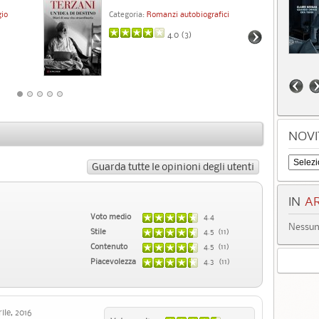
Ca
gio
Categoria:
Romanzi autobiografici
Cat
4.0 (
3
)
NOVI
Guarda tutte le opinioni degli utenti
IN
AR
Voto medio
4.4
Nessun 
Stile
4.5 (11)
Contenuto
4.5 (11)
Piacevolezza
4.3 (11)
le, 2016