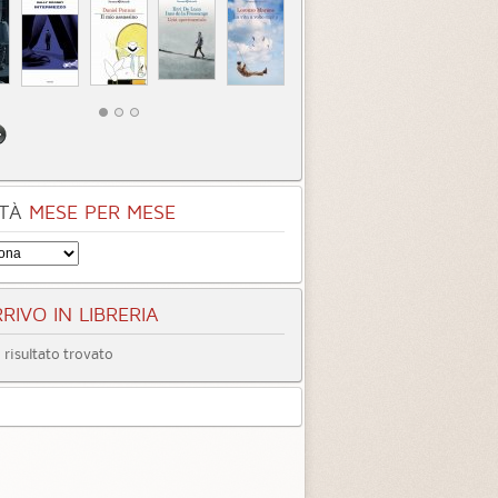
mbogia
Categoria:
Racconti di viaggio
egoria:
Racconti di viaggio
4.6 (
4
)
4.8 (
3
)
TÀ
MESE PER MESE
RIVO IN LIBRERIA
risultato trovato