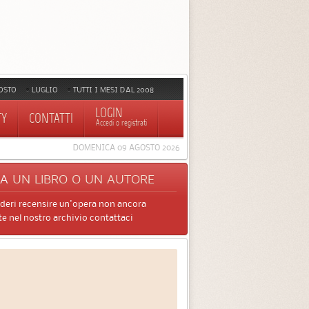
OSTO
LUGLIO
TUTTI I MESI DAL 2008
LOGIN
TY
CONTATTI
Accedi o registrati
DOMENICA 09 AGOSTO 2026
CA
UN LIBRO O UN AUTORE
ideri recensire un'opera non ancora
e nel nostro archivio contattaci