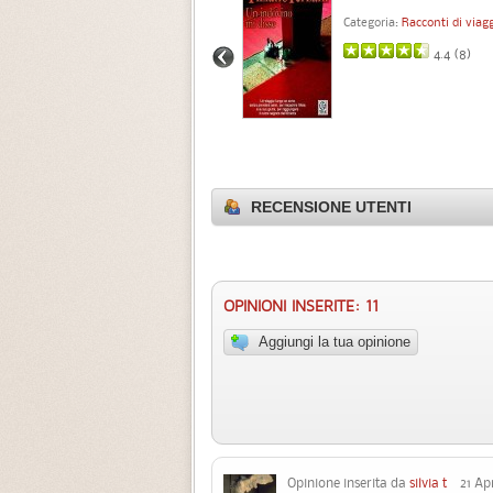
Categoria:
Racconti di viag
4.4 (
8
)
RECENSIONE UTENTI
OPINIONI INSERITE: 11
Aggiungi la tua opinione
Opinione inserita da
silvia t
21 Apri