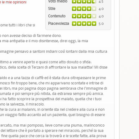
Voto medio
4.5
 le mie opinioni
Stile
4.0
Contenuto
4.0
Piacevolezza
5.0
e tutti i libri che si
lo non avesse deciso di farmene dono.
mia antipatia e il mio disinteresse, direi oggi, la mia
mmagine pensavo a santoni indiani così lontani dalla mia cultura
l'ultimo a venire aperto e quasi come atto dovuto o sfida:
o, della scelta di Terzani di affrontare la sua malattia! Mi disse
aldo e a una tazza di caffè ed è stata dura oltrepassare le prime
conosco fin troppo bene, che mi apparivano scontate e intrise di
 nei libri; ma poi pagina dopo pagina sembrava che l'immagine di
fumata e poi sempre più nitida, da estranea sempre più amica.
ha fatto scoprire la prospettiva del malato, quella che i tuoi
no la salvezza, il miracolo.
 che la cura ai malanni, in oriente sta nel credere alla cura e non
 un viaggio fatto accanto ad un paziente, quel bisogno di essere
 ricercato, ma mai pomposo, lieve come una piuma, malinconico
del lettore che è portato a sperare nel miracolo, perché la sua
 fine quella pace che cerca la troverà e le scelte fatte, alla prova