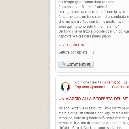
del tempo gli daranno dato ragione.
Cosa risponderò a mio fratello?
Lo ringrazierò di cuore, perché non lo avrei m
fondamentale, un libro che mi ha cambiata in
che mentre traffico con le mie medicine, il mi
sono qui, no sono solo il mio malanno”.
Un libro che va letto a piccole dosi, un po' 
depositare e crescere piano piano.
INDICAZIONI UTILI
Lettura consigliata
sì
Commenti (5)
Opinione inserita da
sam1306
25 G
Top 1000 Opinionisti
-
Guarda tut
UN VIAGGIO ALLA SCOPERTA DEL SE'
Tiziano Terzani è in assoluto il mio scrittore p
molti giornalisti attuali e non, egli riesce a fa
semplice, fatto di quotidianità senza essere e
semplice. Il vicino di casa ideale, il nonno s
Un'altro Giro di Giostra, rappresenta il viagg