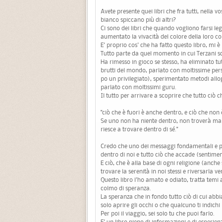
Avete presente quei libri che fra tutti, nella vo
bianco spiccano più di altri?
Ci sono dei libri che quando vogliono farsi l
aumentato la vivacità del colore della loro cop
E' proprio cos' che ha fatto questo libro, mi è
Tutto parte da quel momento in cui Terzani sc
Ha rimesso in gioco se stesso, ha eliminato tut
brutti del mondo, parlato con moltissime per
po un privilegiato), sperimentato metodi allopa
parlato con moltissimi guru.
Il tutto per arrivare a scoprire che tutto ciò 
"ciò che è fuori è anche dentro, e ciò che non
Se uno non ha niente dentro, non troverà mai 
riesce a trovare dentro di sé."
Credo che uno dei messaggi fondamentali e più
dentro di noi e tutto ciò che accade (sentimen
E ciò, che è alla base di ogni religione (anch
trovare la serenità in noi stessi e riversarla ve
Questo libro l'ho amato e odiato, tratta temi a
colmo di speranza.
La speranza che in fondo tutto ciò di cui abb
solo aprire gli occhi o che qualcuno ti indichi 
Per poi il viaggio, sei solo tu che puoi farlo.
E' un libro pieno di informazioni e di esperien