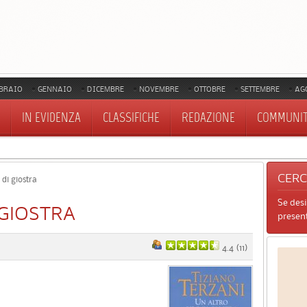
BRAIO
GENNAIO
DICEMBRE
NOVEMBRE
OTTOBRE
SETTEMBRE
AG
IN EVIDENZA
CLASSIFICHE
REDAZIONE
COMMUNI
CER
 di giostra
Se des
 GIOSTRA
present
4.4
(
11
)