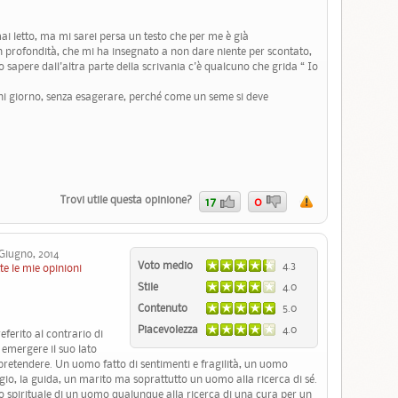
ai letto, ma mi sarei persa un testo che per me è già
 profondità, che mi ha insegnato a non dare niente per scontato,
o sapere dall'altra parte della scrivania c'è qualcuno che grida “ Io
ogni giorno, senza esagerare, perché come un seme si deve
Trovi utile questa opinione?
17
0
iugno, 2014
Voto medio
4.3
te le mie opinioni
Stile
4.0
Contenuto
5.0
Piacevolezza
4.0
referito al contrario di
r emergere il suo lato
 pretendere. Un uomo fatto di sentimenti e fragilità, un uomo
aggio, la guida, un marito ma soprattutto un uomo alla ricerca di sé.
io spirituale di un uomo qualunque alla ricerca di una cura per un