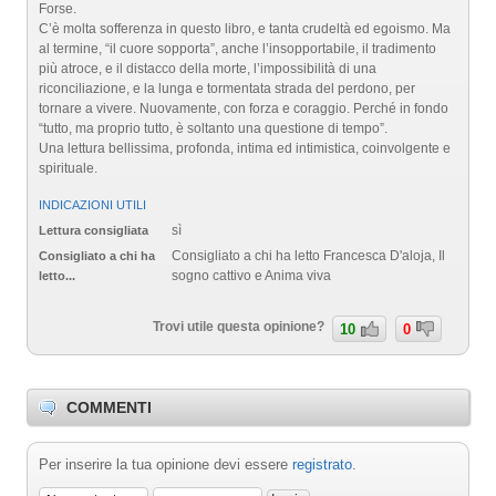
Forse.
C’è molta sofferenza in questo libro, e tanta crudeltà ed egoismo. Ma
al termine, “il cuore sopporta”, anche l’insopportabile, il tradimento
più atroce, e il distacco della morte, l’impossibilità di una
riconciliazione, e la lunga e tormentata strada del perdono, per
tornare a vivere. Nuovamente, con forza e coraggio. Perché in fondo
“tutto, ma proprio tutto, è soltanto una questione di tempo”.
Una lettura bellissima, profonda, intima ed intimistica, coinvolgente e
spirituale.
INDICAZIONI UTILI
sì
Lettura consigliata
Consigliato a chi ha letto Francesca D'aloja, Il
Consigliato a chi ha
sogno cattivo e Anima viva
letto...
Trovi utile questa opinione?
10
0
COMMENTI
Per inserire la tua opinione devi essere
registrato
.