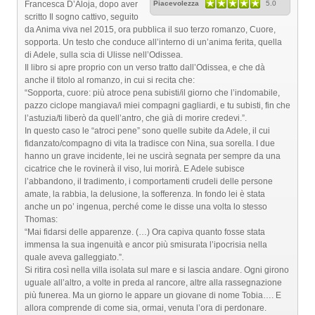
Francesca D’Aloja, dopo aver
Piacevolezza
5.0
scritto Il sogno cattivo, seguito
da Anima viva nel 2015, ora pubblica il suo terzo romanzo, Cuore,
sopporta. Un testo che conduce all’interno di un’anima ferita, quella
di Adele, sulla scia di Ulisse nell’Odissea.
Il libro si apre proprio con un verso tratto dall’Odissea, e che dà
anche il titolo al romanzo, in cui si recita che:
“Sopporta, cuore: più atroce pena subisti/il giorno che l’indomabile,
pazzo ciclope mangiava/i miei compagni gagliardi, e tu subisti, fin che
l’astuzia/ti liberò da quell’antro, che già di morire credevi.”.
In questo caso le “atroci pene” sono quelle subite da Adele, il cui
fidanzato/compagno di vita la tradisce con Nina, sua sorella. I due
hanno un grave incidente, lei ne uscirà segnata per sempre da una
cicatrice che le rovinerà il viso, lui morirà. E Adele subisce
l’abbandono, il tradimento, i comportamenti crudeli delle persone
amate, la rabbia, la delusione, la sofferenza. In fondo lei è stata
anche un po’ ingenua, perché come le disse una volta lo stesso
Thomas:
“Mai fidarsi delle apparenze. (…) Ora capiva quanto fosse stata
immensa la sua ingenuità e ancor più smisurata l’ipocrisia nella
quale aveva galleggiato.”.
Si ritira così nella villa isolata sul mare e si lascia andare. Ogni girono
uguale all’altro, a volte in preda al rancore, altre alla rassegnazione
più funerea. Ma un giorno le appare un giovane di nome Tobia…. E
allora comprende di come sia, ormai, venuta l’ora di perdonare.