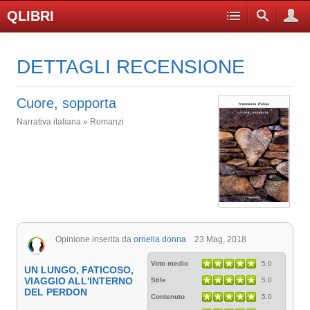
QLIBRI
DETTAGLI RECENSIONE
Cuore, sopporta
Narrativa italiana » Romanzi
Opinione inserita da
ornella donna
23 Mag, 2018
Voto medio
5.0
UN LUNGO, FATICOSO,
VIAGGIO ALL'INTERNO
Stile
5.0
DEL PERDON
Contenuto
5.0