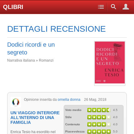
QLIBRI
DETTAGLI RECENSIONE
Dodici ricordi e un
segreto
Narrativa italiana » Romanzi
Opinione inserita da
ornella donna
26 Mag, 2018
Voto medio
4.5
UN VIAGGIO INTERIORE
ALL'INTERNO DI UNA
Stile
4.0
FAMIGLIA
Contenuto
4.0
Enrica Tesio ha esordito nel
Piacevolezza
5.0