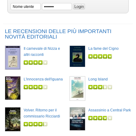
LE RECENSIONI DELLE PIÙ IMPORTANTI
NOVITÀ EDITORIALI
Il carnevale di Nizza e
La fame del Cigno
altri racconti
L'innocenza dell'iguana
Long Island
Volver. Ritorno per il
Assassinio a Central Park
commissario Ricciardi