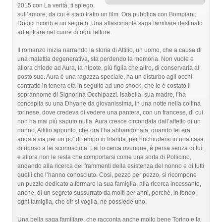
2015 con La verità, ti spiego,
sull’amore, da cui è stato tratto un film. Ora pubblica con Bompiani:
Dodici ricordi e un segreto. Una affascinante saga familiare destinato
ad entrare nel cuore di ogni lettore.
Il romanzo inizia narrando la storia di Attilio, un uomo, che a causa di
una malattia degenerativa, sta perdendo la memoria. Non vuole e
allora chiede ad Aura, la nipote, più figlia che altro, di conservarla al
posto suo. Aura è una ragazza speciale, ha un disturbo agli occhi
contratto in tenera età in seguito ad uno shock, che le è costato il
soprannome di Signorina Occhipazzi. Isabella, sua madre, l’ha
concepita su una Dhyane da giovanissima, in una notte nella collina
torinese, dove credeva di vedere una pantera, con un francese, di cui
non ha mai più saputo nulla. Aura cresce circondata dall’affetto di un
nonno, Attilio appunto, che ora l’ha abbandonata, quando lei era
andata via per un po’ di tempo in Irlanda, per rinchiudersi in una casa
di riposo a lei sconosciuta. Lei lo cerca ovunque, è persa senza di lui,
e allora non le resta che comportarsi come una sorta di Pollicino,
andando alla ricerca dei frammenti della esistenza del nonno e di tutti
quelli che l’hanno conosciuto. Così, pezzo per pezzo, si ricompone
un puzzle dedicato a formare la sua famiglia, alla ricerca incessante,
anche, di un segreto sussurrato da molti per anni, perché, in fondo,
ogni famiglia, che dir si voglia, ne possiede uno.
Una bella saga familiare, che racconta anche molto bene Torino e la