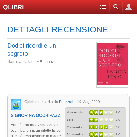
QLIBRI
DETTAGLI RECENSIONE
Dodici ricordi e un
segreto
Narrativa italiana » Romanzi
Opinione inserita da
Pelizzari
19 Mag, 2019
Voto medio
3.0
SIGNORINA OCCHIPAZZI
Stile
2.0
Aura è una ragazzina con gli
Contenuto
4.0
occhi ballerini, un difetto fisico,
Piacevolezza
3.0
di cui è responsabile la madre,