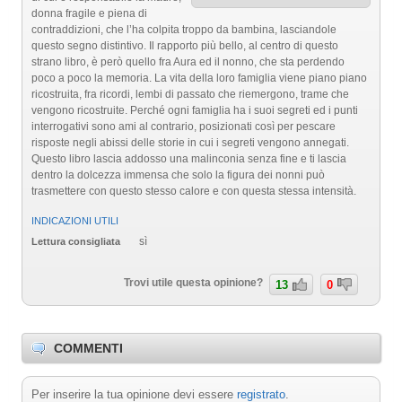
donna fragile e piena di
contraddizioni, che l’ha colpita troppo da bambina, lasciandole
questo segno distintivo. Il rapporto più bello, al centro di questo
strano libro, è però quello fra Aura ed il nonno, che sta perdendo
poco a poco la memoria. La vita della loro famiglia viene piano piano
ricostruita, fra ricordi, lembi di passato che riemergono, trame che
vengono ricostruite. Perché ogni famiglia ha i suoi segreti ed i punti
interrogativi sono ami al contrario, posizionati così per pescare
risposte negli abissi delle storie in cui i segreti vengono annegati.
Questo libro lascia addosso una malinconia senza fine e ti lascia
dentro la dolcezza immensa che solo la figura dei nonni può
trasmettere con questo stesso calore e con questa stessa intensità.
INDICAZIONI UTILI
sì
Lettura consigliata
Trovi utile questa opinione?
13
0
COMMENTI
Per inserire la tua opinione devi essere
registrato
.